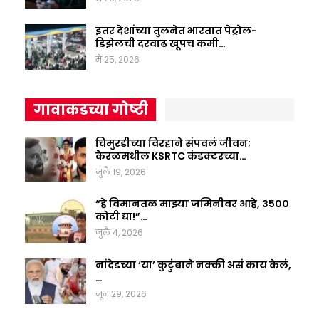
इतर देशांच्या तुलनेत भारतात पेट्रोल-
डिझेलची दरवाढ खूपच कमी…
मे 25, 2026
गावाकडच्या गोष्टी
चिमुरडीच्या विरहाने संपवलं जीवन;
केरळमधील KSRTC कंडक्टरच्या…
जुलै 19, 2026
“हे विमानतळ माझ्या जमिनीवर आहे, ३५००
कोटी द्या!”…
जुलै 4, 2026
नांदेडच्या ‘या’ कुटुंबाने नक्की असं काय केलं,
…
जून 29, 2026