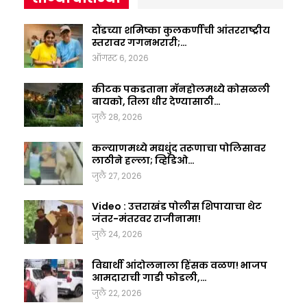
दौंडच्या शमिष्का कुलकर्णीची आंतरराष्ट्रीय
स्तरावर गगनभरारी;…
ऑगस्ट 6, 2026
कीटक पकडताना मॅनहोलमध्ये कोसळली
बायको, तिला धीर देण्यासाठी…
जुलै 28, 2026
कल्याणमध्ये मद्यधुंद तरूणाचा पोलिसावर
लाठीने हल्ला; व्हिडिओ…
जुलै 27, 2026
Video : उत्तराखंड पोलीस शिपायाचा थेट
जंतर-मंतरवर राजीनामा!
जुलै 24, 2026
विद्यार्थी आंदोलनाला हिंसक वळण! भाजप
आमदाराची गाडी फोडली,…
जुलै 22, 2026