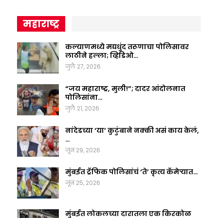
महाराष्ट्र
कल्याणमध्ये मद्यधुंद तरूणाचा पोलिसावर
लाठीने हल्ला; व्हिडिओ…
जुलै 27, 2026
“जय महाराष्ट्र, मुली!”; दादर आंदोलनात
पोलिसांना…
जुलै 21, 2026
नांदेडच्या ‘या’ कुटुंबाने नक्की असं काय केलं,
…
जून 29, 2026
मुंबईत ट्रॅफिक पोलिसांचं ‘ते’ कृत्य कॅमेऱ्यात…
जून 25, 2026
मुंबईत लोकलच्या दारातला एक किरकोळ