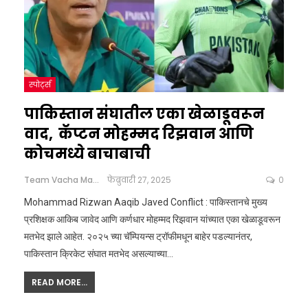
स्पोर्ट्स
पाकिस्तान संघातील एका खेळाडूवरून
वाद, कॅप्टन मोहम्मद रिझवान आणि
कोचमध्ये बाचाबाची
Team Vacha Marathi
फेब्रुवारी 27, 2025
0
Mohammad Rizwan Aaqib Javed Conflict : पाकिस्तानचे मुख्य
प्रशिक्षक आकिब जावेद आणि कर्णधार मोहम्मद रिझवान यांच्यात एका खेळाडूवरून
मतभेद झाले आहेत. २०२५ च्या चॅम्पियन्स ट्रॉफीमधून बाहेर पडल्यानंतर,
पाकिस्तान क्रिकेट संघात मतभेद असल्याच्या
…
READ MORE...