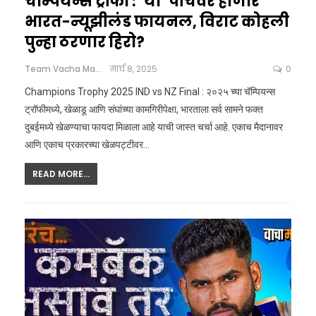
चॅम्पियन्स ट्रॉफी : ‘या’ पीचवर होणार
भारत-न्यूझीलंड फायनल, विराट कोहली
पुन्हा ठरणार हिरो?
Team Vacha Marathi
मार्च 8, 2025
0
Champions Trophy 2025 IND vs NZ Final : २०२५ च्या चॅम्पियन्स
ट्रॉफीमध्ये, खेळाडू आणि संघांच्या कामगिरीपेक्षा, भारताला सर्व सामने फक्त
दुबईमध्ये खेळण्याचा फायदा मिळाला आहे याची जास्त चर्चा आहे. एकाच मैदानावर
आणि एकाच प्रकारच्या खेळपट्टीवर
…
READ MORE...