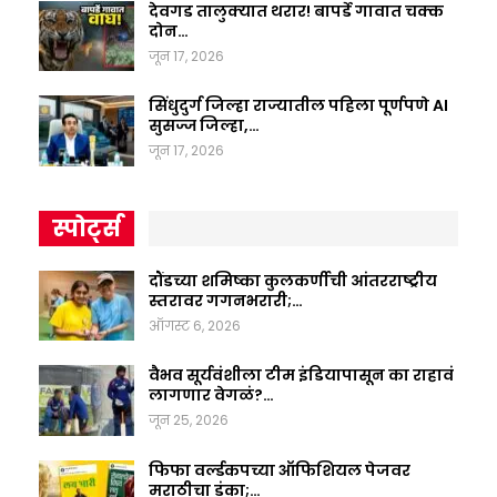
देवगड तालुक्यात थरार! बापर्डे गावात चक्क
दोन…
जून 17, 2026
सिंधुदुर्ग जिल्हा राज्यातील पहिला पूर्णपणे AI
सुसज्ज जिल्हा,…
जून 17, 2026
स्पोर्ट्स
दौंडच्या शमिष्का कुलकर्णीची आंतरराष्ट्रीय
स्तरावर गगनभरारी;…
ऑगस्ट 6, 2026
वैभव सूर्यवंशीला टीम इंडियापासून का राहावं
लागणार वेगळं?…
जून 25, 2026
फिफा वर्ल्डकपच्या ऑफिशियल पेजवर
मराठीचा डंका;…