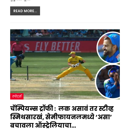
READ MORE...
स्पोर्ट्स
चॅम्पियन्स ट्रॉफी : लक असावं तर स्टीव्ह
स्मिथसारखं, सेमीफायनलमध्ये ‘असा’
बचावला ऑस्ट्रेलियाचा…