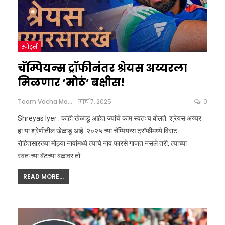
स्पोर्ट्स
चॅम्पियन्स ट्रॉफीनंतर श्रेयस अय्यरला
मिळणार ‘मोठं’ बक्षीस!
Team Vacha Marathi
मार्च 7, 2025
0
Shreyas Iyer : काही खेळाडू आहेत ज्यांचे काम स्वतःच बोलते. श्रेयस अय्यर
हा या श्रेणीतील खेळाडू आहे. २०२५ च्या चॅम्पियन्स ट्रॉफीमध्ये विराट-
रोहितसारख्या मोठ्या नावांमध्ये त्याचे नाव फारसे गाजत नसले तरी, त्याच्या
स्वतःच्या बॅटच्या बळावर तो
…
READ MORE...