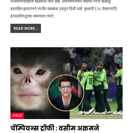
यजमानपदाखाली खेळवली जात आहे. अफगाणिस्तान संघाचा स्टार खेळाडू
इब्राहिम झाद्रानने स्पर्धेत खळबळ उडवून दिली आहे. बुधवारी (२६ फेब्रुवारी)
इंग्लंडविरुद्धच्या सामन्यात त्याने
…
READ MORE...
स्पोर्ट्स
चॅम्पियन्स ट्रॉफी : वसीम अक्रमने