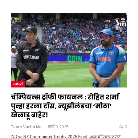
स्पोर्ट्स
चॅम्पियन्स ट्रॉफी फायनल : रोहित शर्मा
पुन्हा हरला टॉस, न्यूझीलंडचा ‘मोठा’
खेळाडू बाहेर!
Team Vacha Marathi
मार्च 9, 2025
0
IND vs NZ Champions Trophy 2025 Final : आज चॅम्पियन्स ट्रॉफी