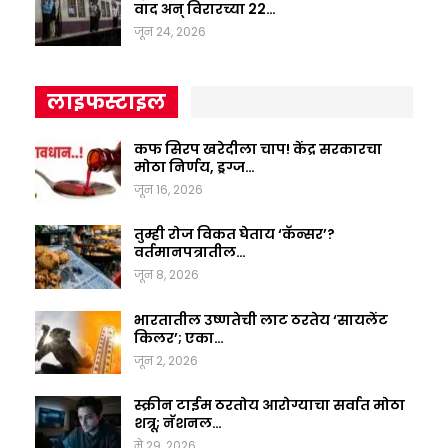
वाद अन् विरारच्या 22…
जून 24, 2026
लाइफस्टाइल
कफ सिरप खरेदीला चाप! केंद्र सरकारचा
मोठा निर्णय, ड्रग्ज…
जून 16, 2026
तुम्ही रोज विकत घेताय ‘कॅन्सर’?
वर्तमानपत्रातील…
जून 8, 2026
भारतातील उष्णतेची लाट ठरतेय ‘सायलेंट
किलर’; एका…
जून 2, 2026
स्क्रीन टाईम ठरतोय आरोग्याचा सर्वात मोठा
शत्रू; नॅशनल…
मे 29, 2026