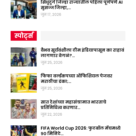
सिंधुदुर्ग जिल्हा राज्यातील पहिला पूर्णपणे AI
सुसज्ज जिल्हा,…
जून 17, 2026
स्पोर्ट्स
वैभव सूर्यवंशीला टीम इंडियापासून का राहावं
लागणार वेगळं?…
जून 25, 2026
फिफा वर्ल्डकपच्या ऑफिशियल पेजवर
मराठीचा डंका;…
जून 25, 2026
सात देशांच्या महासंग्रामात भारताचे
प्रतिनिधित्व करणार…
जून 22, 2026
FIFA World Cup 2026: फुटबॉल मॅचमध्ये
९० मिनिटे…