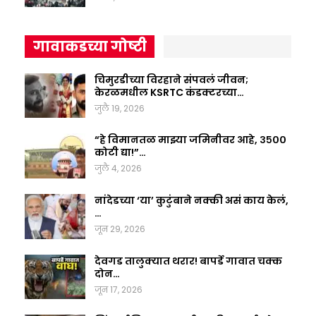
गावाकडच्या गोष्टी
चिमुरडीच्या विरहाने संपवलं जीवन;
केरळमधील KSRTC कंडक्टरच्या…
जुलै 19, 2026
“हे विमानतळ माझ्या जमिनीवर आहे, ३५००
कोटी द्या!”…
जुलै 4, 2026
नांदेडच्या ‘या’ कुटुंबाने नक्की असं काय केलं,
…
जून 29, 2026
देवगड तालुक्यात थरार! बापर्डे गावात चक्क
दोन…
जून 17, 2026