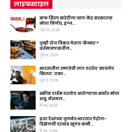
लाइफस्टाइल
कफ सिरप खरेदीला चाप! केंद्र सरकारचा
मोठा निर्णय, ड्रग्ज…
जून 16, 2026
तुम्ही रोज विकत घेताय ‘कॅन्सर’?
वर्तमानपत्रातील…
जून 8, 2026
भारतातील उष्णतेची लाट ठरतेय ‘सायलेंट
किलर’; एका…
जून 2, 2026
स्क्रीन टाईम ठरतोय आरोग्याचा सर्वात मोठा
शत्रू; नॅशनल…
मे 29, 2026
इतर देशांच्या तुलनेत भारतात पेट्रोल-
डिझेलची दरवाढ खूपच कमी…
मे 25, 2026