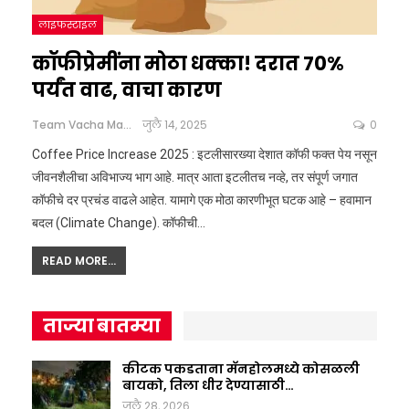
लाइफस्टाइल
कॉफीप्रेमींना मोठा धक्का! दरात 70%
पर्यंत वाढ, वाचा कारण
Team Vacha Marathi
जुलै 14, 2025
0
Coffee Price Increase 2025 : इटलीसारख्या देशात कॉफी फक्त पेय नसून
जीवनशैलीचा अविभाज्य भाग आहे. मात्र आता इटलीतच नव्हे, तर संपूर्ण जगात
कॉफीचे दर प्रचंड वाढले आहेत. यामागे एक मोठा कारणीभूत घटक आहे – हवामान
बदल (Climate Change).
कॉफीची
…
READ MORE...
ताज्या बातम्या
कीटक पकडताना मॅनहोलमध्ये कोसळली
बायको, तिला धीर देण्यासाठी…
जुलै 28, 2026