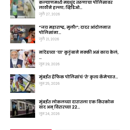
कल्याणमध्ये मद्यधुंद तरूणाचा पोलिसावर
लाठीने हल्ला; व्हिडिओ…
जुलै 27, 2026
“जय महाराष्ट्र, मुली!”; दादर आंदोलनात
पोलिसांना…
जुलै 21, 2026
नांदेडच्या ‘या’ कुटुंबाने नक्की असं काय केलं,
…
जून 29, 2026
मुंबईत ट्रॅफिक पोलिसांचं ‘ते’ कृत्य कॅमेऱ्यात…
जून 25, 2026
मुंबईत लोकलच्या दारातला एक किरकोळ
वाद अन् विरारच्या 22…
जून 24, 2026