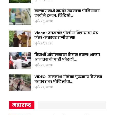
कल्याणमध्ये मद्यधुंद तरूणाचा पोलिसावर
लाठीने हल्ला; व्हिडिओ…
जुलै 27, 2026
Video : उत्तराखंड पोलीस शिपायाचा थेट
जंतर-मंतरवर राजीनामा!
जुलै 24, 2026
विद्यार्थी आंदोलनाला हिंसक वळण! भाजप
आमदाराची गाडी फोडली,…
जुलै 22, 2026
VIDEO : रामनाथ गोएंका पुरस्कार विजेत्या
पत्रकारावर पोलिसांचा…
जुलै 22, 2026
महाराष्ट्र