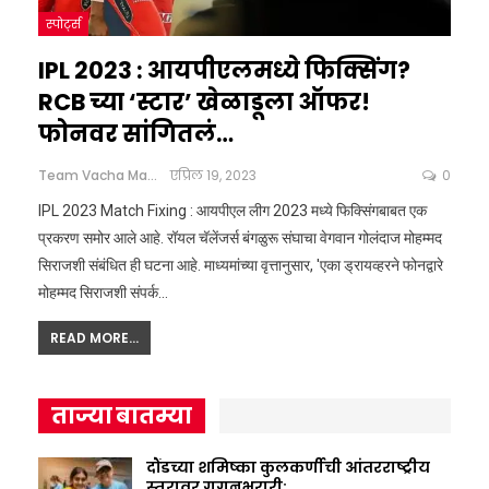
स्पोर्ट्स
IPL 2023 : आयपीएलमध्ये फिक्सिंग?
RCB च्या ‘स्टार’ खेळाडूला ऑफर!
फोनवर सांगितलं…
Team Vacha Marathi
एप्रिल 19, 2023
0
IPL 2023 Match Fixing : आयपीएल लीग 2023 मध्ये फिक्सिंगबाबत एक
प्रकरण समोर आले आहे. रॉयल चॅलेंजर्स बंगळुरू संघाचा वेगवान गोलंदाज मोहम्मद
सिराजशी संबंधित ही घटना आहे. माध्यमांच्या वृत्तानुसार, 'एका ड्रायव्हरने फोनद्वारे
मोहम्मद सिराजशी संपर्क…
READ MORE...
ताज्या बातम्या
दौंडच्या शमिष्का कुलकर्णीची आंतरराष्ट्रीय
स्तरावर गगनभरारी;…