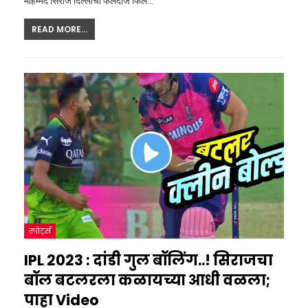
मोहम्मद सिराज दिल्लीचा फलंदाज फिल…
READ MORE...
स्पोर्ट्स
IPL 2023 : दांडी गुल बॉलिंग..! सिराजचा
बॉल बटलरला कळायच्या आधी वळला;
पाहा Video