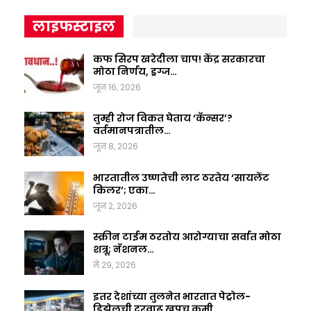
लाइफस्टाइल
कफ सिरप खरेदीला चाप! केंद्र सरकारचा
मोठा निर्णय, ड्रग्ज…
जून 16, 2026
तुम्ही रोज विकत घेताय ‘कॅन्सर’?
वर्तमानपत्रातील…
जून 8, 2026
भारतातील उष्णतेची लाट ठरतेय ‘सायलेंट
किलर’; एका…
जून 2, 2026
स्क्रीन टाईम ठरतोय आरोग्याचा सर्वात मोठा
शत्रू; नॅशनल…
मे 29, 2026
इतर देशांच्या तुलनेत भारतात पेट्रोल-
डिझेलची दरवाढ खूपच कमी…