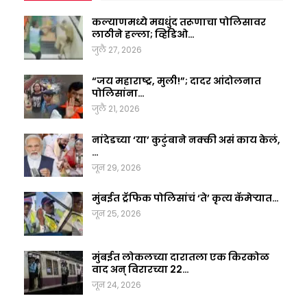
कल्याणमध्ये मद्यधुंद तरूणाचा पोलिसावर
लाठीने हल्ला; व्हिडिओ…
जुलै 27, 2026
“जय महाराष्ट्र, मुली!”; दादर आंदोलनात
पोलिसांना…
जुलै 21, 2026
नांदेडच्या ‘या’ कुटुंबाने नक्की असं काय केलं,
…
जून 29, 2026
मुंबईत ट्रॅफिक पोलिसांचं ‘ते’ कृत्य कॅमेऱ्यात…
जून 25, 2026
मुंबईत लोकलच्या दारातला एक किरकोळ
वाद अन् विरारच्या 22…
जून 24, 2026