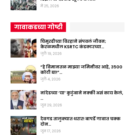
मे 25, 2026
गावाकडच्या गोष्टी
चिमुरडीच्या विरहाने संपवलं जीवन;
केरळमधील KSRTC कंडक्टरच्या…
जुलै 19, 2026
“हे विमानतळ माझ्या जमिनीवर आहे, ३५००
कोटी द्या!”…
जुलै 4, 2026
नांदेडच्या ‘या’ कुटुंबाने नक्की असं काय केलं,
…
जून 29, 2026
देवगड तालुक्यात थरार! बापर्डे गावात चक्क
दोन…
जून 17, 2026