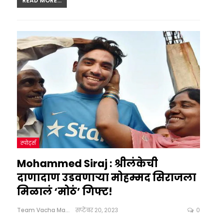
READ MORE...
स्पोर्ट्स
Mohammed Siraj : श्रीलंकेची
दाणादाण उडवणाऱ्या मोहम्मद सिराजला
मिळालं ‘मोठं’ गिफ्ट!
Team Vacha Marathi
सप्टेंबर 20, 2023
0