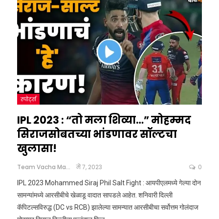
स्पोर्ट्स
IPL 2023 : “तो मला शिव्या…” मोहम्मद
सिराजसोबतच्या भांडणावर सॉल्टचा
खुलासा!
Team Vacha Marathi
मे 7, 2023
0
IPL 2023 Mohammed Siraj Phil Salt Fight : आयपीएलमध्ये गेल्या दोन
सामन्यांमध्ये आरसीबीचे खेळाडू वादात सापडले आहेत. शनिवारी दिल्ली
कॅपिटल्सविरुद्ध (DC vs RCB) झालेल्या सामन्यात आरसीबीचा सर्वोत्तम गोलंदाज