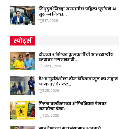
सिंधुदुर्ग जिल्हा राज्यातील पहिला पूर्णपणे AI
सुसज्ज जिल्हा,…
जून 17, 2026
स्पोर्ट्स
दौंडच्या शमिष्का कुलकर्णीची आंतरराष्ट्रीय
स्तरावर गगनभरारी;…
ऑगस्ट 6, 2026
वैभव सूर्यवंशीला टीम इंडियापासून का राहावं
लागणार वेगळं?…
जून 25, 2026
फिफा वर्ल्डकपच्या ऑफिशियल पेजवर
मराठीचा डंका;…
जून 25, 2026
सात देशांच्या महासंग्रामात भारताचे