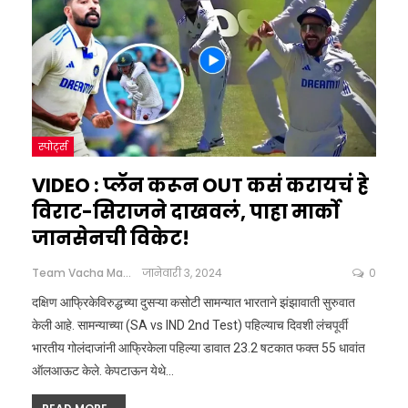
स्पोर्ट्स
VIDEO : प्लॅन करून OUT कसं करायचं हे
विराट-सिराजने दाखवलं, पाहा मार्को
जानसेनची विकेट!
Team Vacha Marathi
जानेवारी 3, 2024
0
दक्षिण आफ्रिकेविरुद्धच्या दुसऱ्या कसोटी सामन्यात भारताने झंझावाती सुरुवात
केली आहे. सामन्याच्या (SA vs IND 2nd Test) पहिल्याच दिवशी लंचपूर्वी
भारतीय गोलंदाजांनी आफ्रिकेला पहिल्या डावात 23.2 षटकात फक्त 55 धावांत
ऑलआऊट केले. केपटाऊन येथे
…