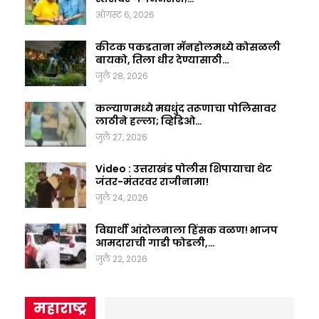
ऑगस्ट 6, 2026
कीटक पकडताना मॅनहोलमध्ये कोसळली
बायको, तिला धीर देण्यासाठी…
जुलै 28, 2026
कल्याणमध्ये मद्यधुंद तरूणाचा पोलिसावर
लाठीने हल्ला; व्हिडिओ…
जुलै 27, 2026
Video : उत्तराखंड पोलीस शिपायाचा थेट
जंतर-मंतरवर राजीनामा!
जुलै 24, 2026
विद्यार्थी आंदोलनाला हिंसक वळण! भाजप
आमदाराची गाडी फोडली,…
जुलै 22, 2026
महाराष्ट्र