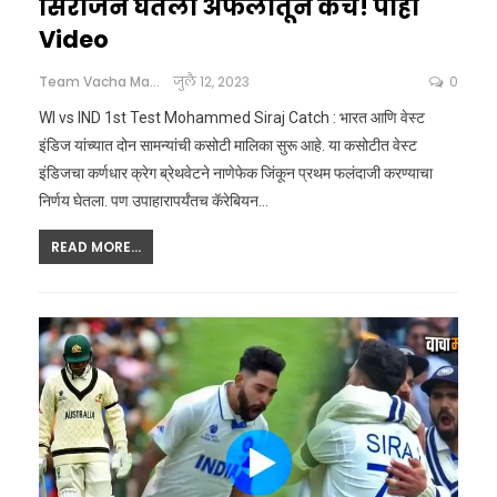
सिराजने घेतला अफलातून कॅच! पाहा
Video
Team Vacha Marathi
जुलै 12, 2023
0
WI vs IND 1st Test Mohammed Siraj Catch : भारत आणि वेस्ट
इंडिज यांच्यात दोन सामन्यांची कसोटी मालिका सुरू आहे. या कसोटीत वेस्ट
इंडिजचा कर्णधार क्रेग ब्रेथवेटने नाणेफेक जिंकून प्रथम फलंदाजी करण्याचा
निर्णय घेतला. पण उपाहारापर्यंतच कॅरेबियन…
READ MORE...