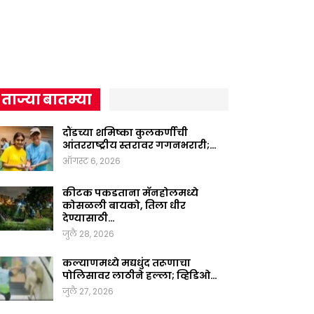
ताज्या बातम्या
दौंडच्या शमिष्का कुलकर्णीची
आंतरराष्ट्रीय स्तरावर गगनभरारी;…
ऑगस्ट 6, 2026
कीटक पकडताना मॅनहोलमध्ये
कोसळली बायको, तिला धीर
देण्यासाठी…
जुलै 28, 2026
कल्याणमध्ये मद्यधुंद तरूणाचा
पोलिसावर लाठीने हल्ला; व्हिडिओ…
जुलै 27, 2026