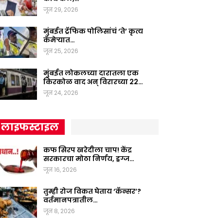
जून 29, 2026
मुंबईत ट्रॅफिक पोलिसांचं ‘ते’ कृत्य
कॅमेऱ्यात…
जून 25, 2026
मुंबईत लोकलच्या दारातला एक
किरकोळ वाद अन् विरारच्या 22…
जून 24, 2026
लाइफस्टाइल
कफ सिरप खरेदीला चाप! केंद्र
सरकारचा मोठा निर्णय, ड्रग्ज…
जून 16, 2026
तुम्ही रोज विकत घेताय ‘कॅन्सर’?
वर्तमानपत्रातील…
जून 8, 2026