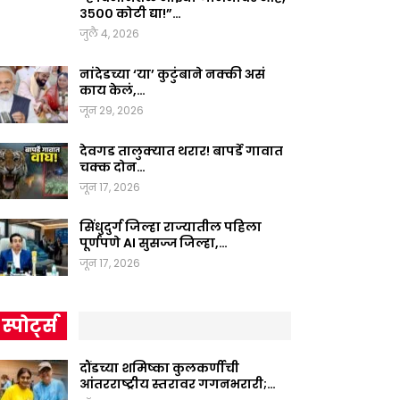
३५०० कोटी द्या!”…
जुलै 4, 2026
नांदेडच्या ‘या’ कुटुंबाने नक्की असं
काय केलं,…
जून 29, 2026
देवगड तालुक्यात थरार! बापर्डे गावात
चक्क दोन…
जून 17, 2026
सिंधुदुर्ग जिल्हा राज्यातील पहिला
पूर्णपणे AI सुसज्ज जिल्हा,…
जून 17, 2026
स्पोर्ट्स
दौंडच्या शमिष्का कुलकर्णीची
आंतरराष्ट्रीय स्तरावर गगनभरारी;…