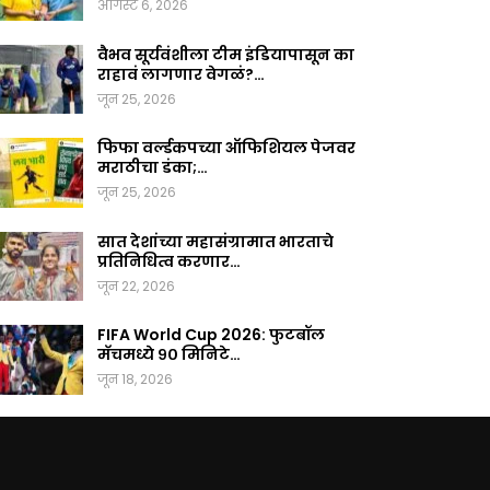
ऑगस्ट 6, 2026
वैभव सूर्यवंशीला टीम इंडियापासून का
राहावं लागणार वेगळं?…
जून 25, 2026
फिफा वर्ल्डकपच्या ऑफिशियल पेजवर
मराठीचा डंका;…
जून 25, 2026
सात देशांच्या महासंग्रामात भारताचे
प्रतिनिधित्व करणार…
जून 22, 2026
FIFA World Cup 2026: फुटबॉल
मॅचमध्ये ९० मिनिटे…
जून 18, 2026