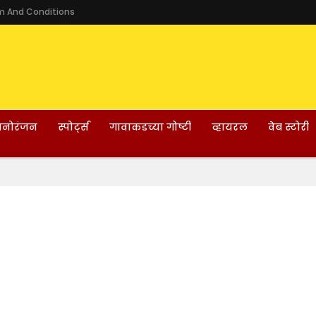
m And Conditions
नोरंजन
स्पोर्ट्स
गावाकडच्या गोष्टी
व्हायरल
वेब स्टोरी