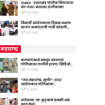
Video : उत्तराखंड पोलीस शिपायाचा
थेट जंतर-मंतरवर राजीनामा!
जुलै 24, 2026
विद्यार्थी आंदोलनाला हिंसक वळण!
भाजप आमदाराची गाडी फोडली,…
जुलै 22, 2026
महाराष्ट्र
कल्याणमध्ये मद्यधुंद तरूणाचा
पोलिसावर लाठीने हल्ला; व्हिडिओ…
जुलै 27, 2026
“जय महाराष्ट्र, मुली!”; दादर
आंदोलनात पोलिसांना…
जुलै 21, 2026
नांदेडच्या ‘या’ कुटुंबाने नक्की असं
काय केलं,…