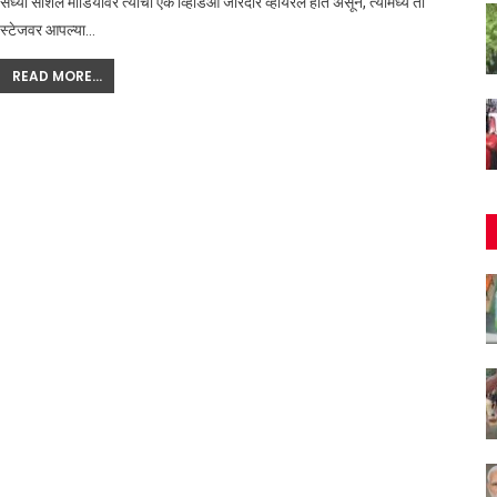
सध्या सोशल मीडियावर त्याचा एक व्हिडिओ जोरदार व्हायरल होत असून, त्यामध्ये तो
स्टेजवर आपल्या
…
READ MORE...