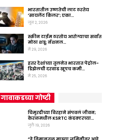
भारतातील उष्णतेची लाट ठरतेय
‘सायलेंट किलर’; एका…
जून 2, 2026
स्क्रीन टाईम ठरतोय आरोग्याचा सर्वात
मोठा शत्रू; नॅशनल…
मे 29, 2026
इतर देशांच्या तुलनेत भारतात पेट्रोल-
डिझेलची दरवाढ खूपच कमी…
मे 25, 2026
गावाकडच्या गोष्टी
चिमुरडीच्या विरहाने संपवलं जीवन;
केरळमधील KSRTC कंडक्टरच्या…
जुलै 19, 2026
“हे विमानतळ माझ्या जमिनीवर आहे,