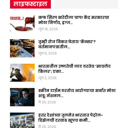
लाइफस्टाइल
कफ सिरप खरेदीला चाप! केंद्र सरकारचा
मोठा निर्णय, ड्रग्ज…
जून 16, 2026
तुम्ही रोज विकत घेताय ‘कॅन्सर’?
वर्तमानपत्रातील…
जून 8, 2026
भारतातील उष्णतेची लाट ठरतेय ‘सायलेंट
किलर’; एका…
जून 2, 2026
स्क्रीन टाईम ठरतोय आरोग्याचा सर्वात मोठा
शत्रू; नॅशनल…
मे 29, 2026
इतर देशांच्या तुलनेत भारतात पेट्रोल-
डिझेलची दरवाढ खूपच कमी…
मे 25, 2026