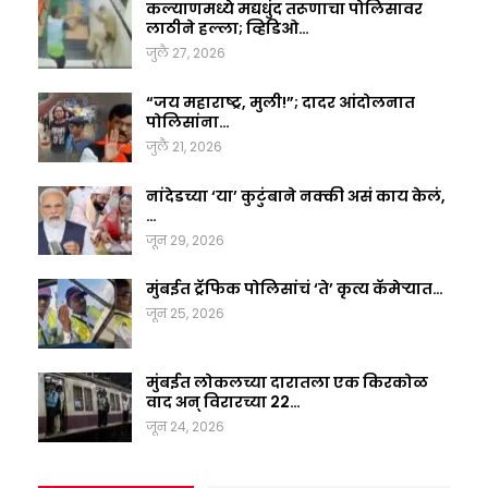
कल्याणमध्ये मद्यधुंद तरूणाचा पोलिसावर
लाठीने हल्ला; व्हिडिओ…
जुलै 27, 2026
“जय महाराष्ट्र, मुली!”; दादर आंदोलनात
पोलिसांना…
जुलै 21, 2026
नांदेडच्या ‘या’ कुटुंबाने नक्की असं काय केलं,
…
जून 29, 2026
मुंबईत ट्रॅफिक पोलिसांचं ‘ते’ कृत्य कॅमेऱ्यात…
जून 25, 2026
मुंबईत लोकलच्या दारातला एक किरकोळ
वाद अन् विरारच्या 22…
जून 24, 2026