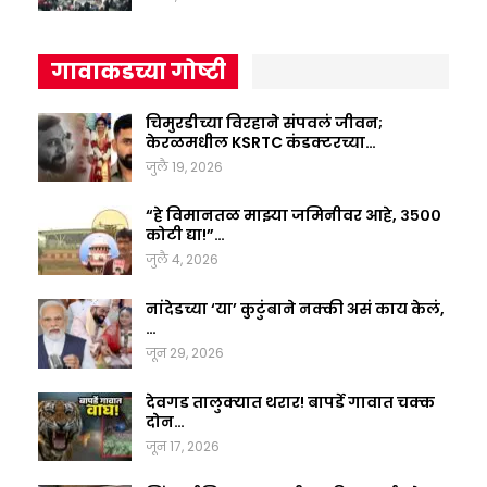
गावाकडच्या गोष्टी
चिमुरडीच्या विरहाने संपवलं जीवन;
केरळमधील KSRTC कंडक्टरच्या…
जुलै 19, 2026
“हे विमानतळ माझ्या जमिनीवर आहे, ३५००
कोटी द्या!”…
जुलै 4, 2026
नांदेडच्या ‘या’ कुटुंबाने नक्की असं काय केलं,
…
जून 29, 2026
देवगड तालुक्यात थरार! बापर्डे गावात चक्क
दोन…
जून 17, 2026