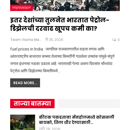
लाइफस्टाइल
इतर देशांच्या तुलनेत भारतात पेट्रोल-
डिझेलची दरवाढ खूपच कमी का?
Team Vacha Marathi
मे 25, 2026
0
fuel prices in India : जागतिक राजकारणातील वाढता तणाव आणि
आंतरराष्ट्रीय बाजारात कच्च्या तेलाच्या किमतींनी गाठलेला उच्चांक यांमुळे संपूर्ण
जगात इंधनाचा भडका उडाला आहे. भारतातही गेल्या अकरा दिवसांत चौथ्यांदा
पेट्रोल आणि डिझेलच्या किमतींमध्ये
…
READ MORE...
ताज्या बातम्या
कीटक पकडताना मॅनहोलमध्ये कोसळली
बायको, तिला धीर देण्यासाठी…
जुलै 28, 2026