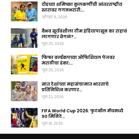
दौंडच्या शमिष्का कुलकर्णीची आंतरराष्ट्रीय
स्तरावर गगनभरारी;…
ऑगस्ट 6, 2026
वैभव सूर्यवंशीला टीम इंडियापासून का राहावं
लागणार वेगळं?…
जून 25, 2026
फिफा वर्ल्डकपच्या ऑफिशियल पेजवर
मराठीचा डंका;…
जून 25, 2026
सात देशांच्या महासंग्रामात भारताचे
प्रतिनिधित्व करणार…
जून 22, 2026
FIFA World Cup 2026: फुटबॉल मॅचमध्ये
९० मिनिटे…
जून 18, 2026