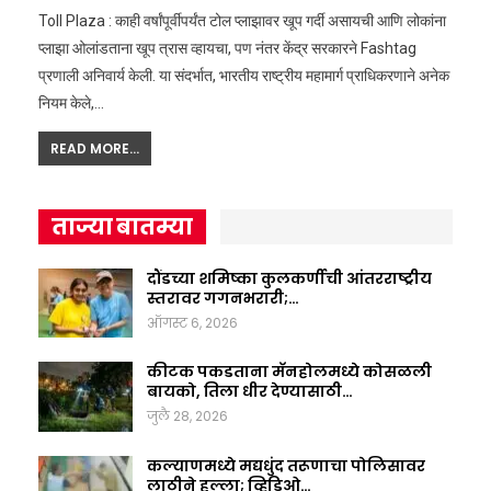
Toll Plaza : काही वर्षांपूर्वीपर्यंत टोल प्लाझावर खूप गर्दी असायची आणि लोकांना
प्लाझा ओलांडताना खूप त्रास व्हायचा, पण नंतर केंद्र सरकारने Fashtag
प्रणाली अनिवार्य केली. या संदर्भात, भारतीय राष्ट्रीय महामार्ग प्राधिकरणाने अनेक
नियम केले,…
READ MORE...
ताज्या बातम्या
दौंडच्या शमिष्का कुलकर्णीची आंतरराष्ट्रीय
स्तरावर गगनभरारी;…
ऑगस्ट 6, 2026
कीटक पकडताना मॅनहोलमध्ये कोसळली
बायको, तिला धीर देण्यासाठी…
जुलै 28, 2026
कल्याणमध्ये मद्यधुंद तरूणाचा पोलिसावर
लाठीने हल्ला; व्हिडिओ…