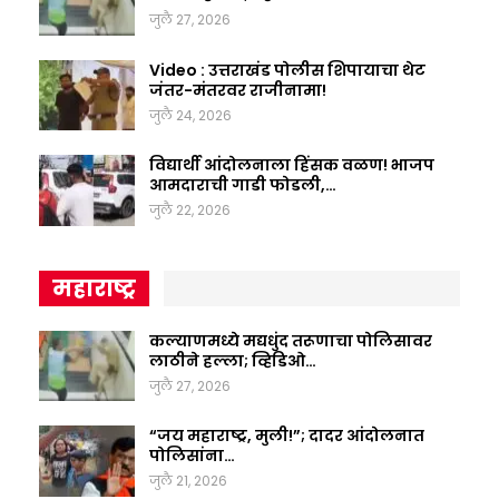
जुलै 27, 2026
Video : उत्तराखंड पोलीस शिपायाचा थेट
जंतर-मंतरवर राजीनामा!
जुलै 24, 2026
विद्यार्थी आंदोलनाला हिंसक वळण! भाजप
आमदाराची गाडी फोडली,…
जुलै 22, 2026
महाराष्ट्र
कल्याणमध्ये मद्यधुंद तरूणाचा पोलिसावर
लाठीने हल्ला; व्हिडिओ…
जुलै 27, 2026
“जय महाराष्ट्र, मुली!”; दादर आंदोलनात
पोलिसांना…
जुलै 21, 2026