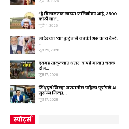
जुलै 19, 2026
“हे विमानतळ माझ्या जमिनीवर आहे, ३५००
कोटी द्या!”…
जुलै 4, 2026
नांदेडच्या ‘या’ कुटुंबाने नक्की असं काय केलं,
…
जून 29, 2026
देवगड तालुक्यात थरार! बापर्डे गावात चक्क
दोन…
जून 17, 2026
सिंधुदुर्ग जिल्हा राज्यातील पहिला पूर्णपणे AI
सुसज्ज जिल्हा,…
जून 17, 2026
स्पोर्ट्स