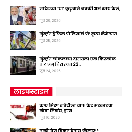
नांदेडच्या ‘या’ कुटुंबाने नक्की असं काय केलं,
…
जून 29, 2026
मुंबईत ट्रॅफिक पोलिसांचं ‘ते’ कृत्य कॅमेऱ्यात…
जून 25, 2026
मुंबईत लोकलच्या दारातला एक किरकोळ
वाद अन् विरारच्या 22…
जून 24, 2026
लाइफस्टाइल
कफ सिरप खरेदीला चाप! केंद्र सरकारचा
मोठा निर्णय, ड्रग्ज…
जून 16, 2026
तुम्ही रोज विकत घेताय ‘कॅन्सर’?