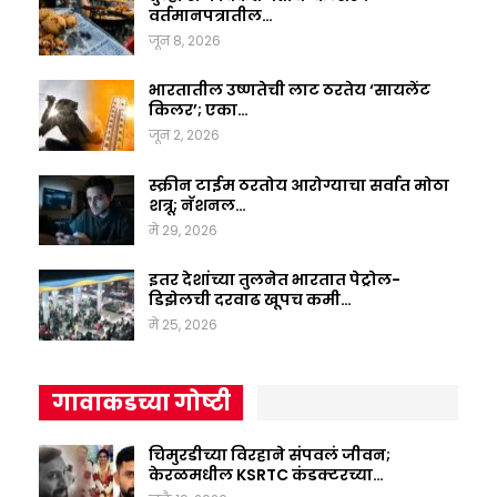
वर्तमानपत्रातील…
जून 8, 2026
भारतातील उष्णतेची लाट ठरतेय ‘सायलेंट
किलर’; एका…
जून 2, 2026
स्क्रीन टाईम ठरतोय आरोग्याचा सर्वात मोठा
शत्रू; नॅशनल…
मे 29, 2026
इतर देशांच्या तुलनेत भारतात पेट्रोल-
डिझेलची दरवाढ खूपच कमी…
मे 25, 2026
गावाकडच्या गोष्टी
चिमुरडीच्या विरहाने संपवलं जीवन;
केरळमधील KSRTC कंडक्टरच्या…