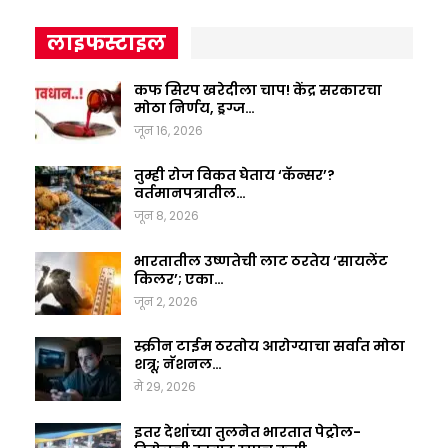
लाइफस्टाइल
कफ सिरप खरेदीला चाप! केंद्र सरकारचा
मोठा निर्णय, ड्रग्ज…
जून 16, 2026
तुम्ही रोज विकत घेताय ‘कॅन्सर’?
वर्तमानपत्रातील…
जून 8, 2026
भारतातील उष्णतेची लाट ठरतेय ‘सायलेंट
किलर’; एका…
जून 2, 2026
स्क्रीन टाईम ठरतोय आरोग्याचा सर्वात मोठा
शत्रू; नॅशनल…
मे 29, 2026
इतर देशांच्या तुलनेत भारतात पेट्रोल-