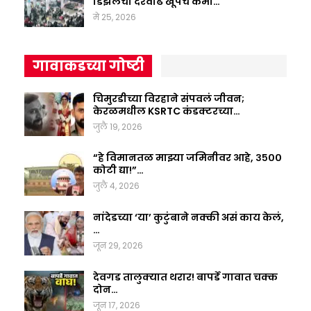
डिझेलची दरवाढ खूपच कमी…
मे 25, 2026
गावाकडच्या गोष्टी
चिमुरडीच्या विरहाने संपवलं जीवन;
केरळमधील KSRTC कंडक्टरच्या…
जुलै 19, 2026
“हे विमानतळ माझ्या जमिनीवर आहे, ३५००
कोटी द्या!”…
जुलै 4, 2026
नांदेडच्या ‘या’ कुटुंबाने नक्की असं काय केलं,
…
जून 29, 2026
देवगड तालुक्यात थरार! बापर्डे गावात चक्क
दोन…
जून 17, 2026