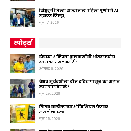
सिंधुदुर्ग जिल्हा राज्यातील पहिला पूर्णपणे AI
सुसज्ज जिल्हा,…
जून 17, 2026
स्पोर्ट्स
दौंडच्या शमिष्का कुलकर्णीची आंतरराष्ट्रीय
स्तरावर गगनभरारी;…
ऑगस्ट 6, 2026
वैभव सूर्यवंशीला टीम इंडियापासून का राहावं
लागणार वेगळं?…
जून 25, 2026
फिफा वर्ल्डकपच्या ऑफिशियल पेजवर
मराठीचा डंका;…
जून 25, 2026