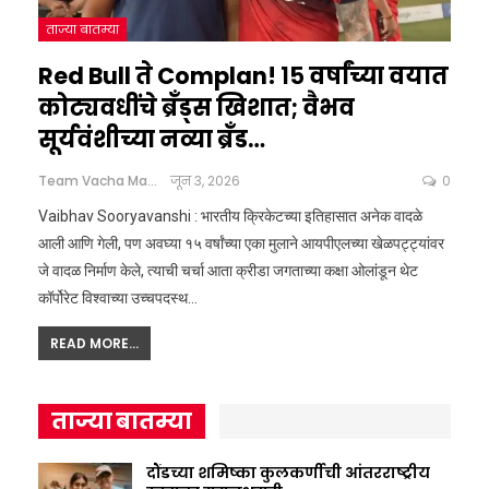
ताज्या बातम्या
Red Bull ते Complan! १५ वर्षांच्या वयात
कोट्यवधींचे ब्रँड्स खिशात; वैभव
सूर्यवंशीच्या नव्या ब्रँड…
Team Vacha Marathi
जून 3, 2026
0
Vaibhav Sooryavanshi : भारतीय क्रिकेटच्या इतिहासात अनेक वादळे
आली आणि गेली, पण अवघ्या १५ वर्षांच्या एका मुलाने आयपीएलच्या खेळपट्ट्यांवर
जे वादळ निर्माण केले, त्याची चर्चा आता क्रीडा जगताच्या कक्षा ओलांडून थेट
कॉर्पोरेट विश्वाच्या उच्चपदस्थ
…
READ MORE...
ताज्या बातम्या
दौंडच्या शमिष्का कुलकर्णीची आंतरराष्ट्रीय