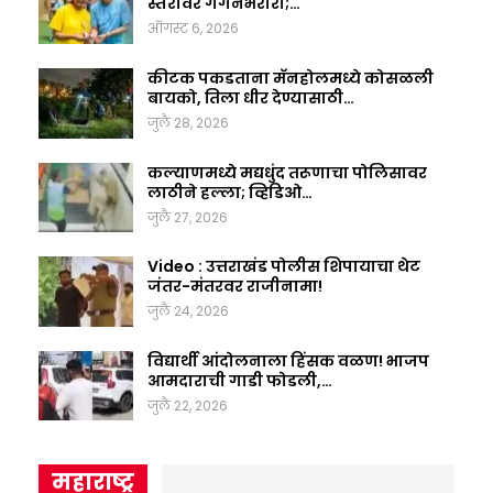
स्तरावर गगनभरारी;…
ऑगस्ट 6, 2026
कीटक पकडताना मॅनहोलमध्ये कोसळली
बायको, तिला धीर देण्यासाठी…
जुलै 28, 2026
कल्याणमध्ये मद्यधुंद तरूणाचा पोलिसावर
लाठीने हल्ला; व्हिडिओ…
जुलै 27, 2026
Video : उत्तराखंड पोलीस शिपायाचा थेट
जंतर-मंतरवर राजीनामा!
जुलै 24, 2026
विद्यार्थी आंदोलनाला हिंसक वळण! भाजप
आमदाराची गाडी फोडली,…
जुलै 22, 2026
महाराष्ट्र