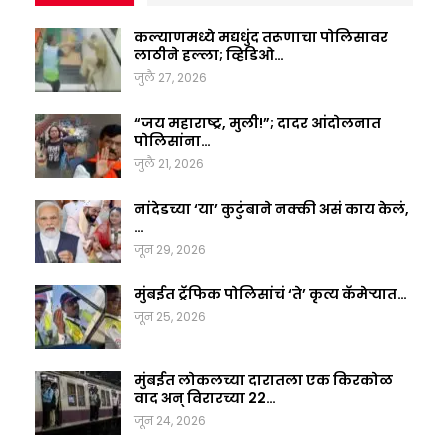
कल्याणमध्ये मद्यधुंद तरूणाचा पोलिसावर
लाठीने हल्ला; व्हिडिओ…
जुलै 27, 2026
“जय महाराष्ट्र, मुली!”; दादर आंदोलनात
पोलिसांना…
जुलै 21, 2026
नांदेडच्या ‘या’ कुटुंबाने नक्की असं काय केलं,
…
जून 29, 2026
मुंबईत ट्रॅफिक पोलिसांचं ‘ते’ कृत्य कॅमेऱ्यात…
जून 25, 2026
मुंबईत लोकलच्या दारातला एक किरकोळ
वाद अन् विरारच्या 22…
जून 24, 2026