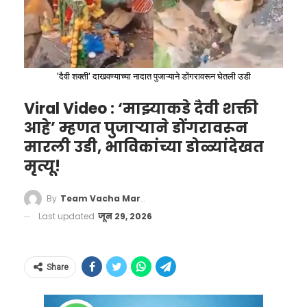
(Euro), कॅबिनेट आणि सरकारही आहे.
'दैवी शक्ती' दाखवण्याच्या नादात पुजाऱ्याने डोंगरावरून घेतली उडी
If you just found an uninhabited
Viral Video : ‘माझ्याकडे दैवी शक्ती
आहे’ म्हणत पुजाऱ्याने डोंगरावरून
piece of land, could you look just
मारली उडी, भाविकांच्या डोळ्यांदेखत
declare it’s yours?
मृत्यू!
pic.twitter.com/1I4jeNNqti
By
Team Vacha Marathi
— Dudes Posting Their W’s
Last updated
जून 29, 2026
(@DudespostingWs)
August 18,
2025
Share