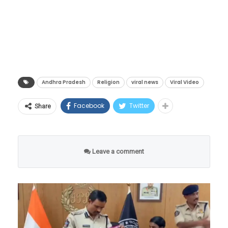
पपय्या’ असे होते. ते अनंतपूर जिल्ह्यातील ‘गम्पा मल्लैय्या
दावा कधीच केला नाही. म्हणून आम्हाला त्याचा
स्वामी’ मंदिर डोंगरावर वार्षिक पूजेचे विधी पार पाडत
हक्क आहे.
होते.
स्वयंसंरचना, पारदर्शकता आणि नवीन “क्रिएटिव्ह,
डिजिटल राष्ट्र” घडवणं ही त्याची प्राथमिक ध्येय
आहे.
Andhra Pradesh
Religion
viral news
Viral Video
तो म्हणतो की, जर Verdis ला भविष्यात मान्यता
Facebook
Twitter
Share
मिळाली, तर तो पदावरून माघार घेईल आणि
चुनावाद्वारे नेतृत्व हस्तांतरित करेल.
Leave a comment
20-year-old Australian Daniel
नेमकी काय आहे ही जीवघेणी
Jackson has declared himself
प्रथा?