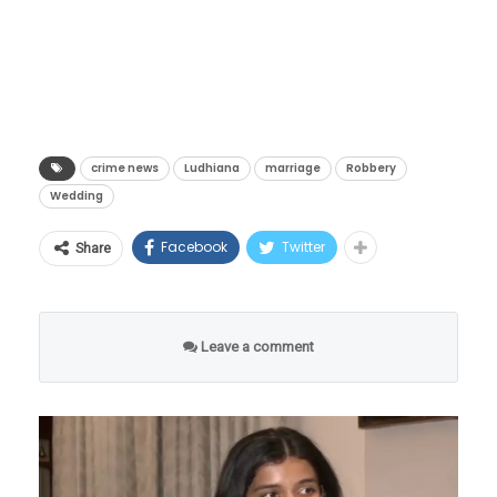
रिसॉर्टमध्ये लुधियानामधील एका प्रसिद्ध सराफ
व्यावसायिकाच्या मुलीचा ‘शगुन’ (लग्नपूर्व विधी) सुरू
होता. कुटुंबीय, नातेवाईक आणि पाहुणे विधींमध्ये व्यस्त
असतानाच ही मोठी चोरी घडली.
crime news
Ludhiana
marriage
Robbery
Wedding
Facebook
Twitter
Share
Leave a comment
CCTV मध्ये कैद – पांढरा शर्ट,