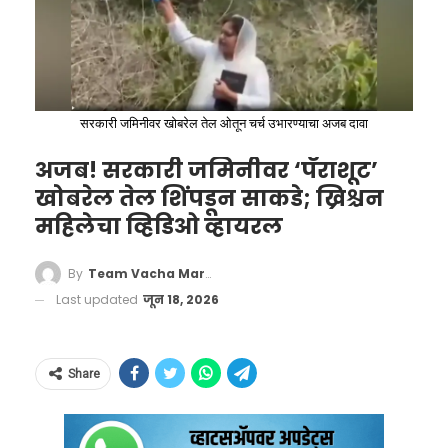
कॉंगोच्या भूतकाळात डोकावावे लागेल.
ते पूर्ण केल्याशिवाय थांबत नव्हते.”
सरकारी जमिनीवर खोबरेल तेल ओतून चर्च उभारण्याचा अजब दावा
अजब! सरकारी जमिनीवर ‘पॅराशूट’
खोबरेल तेल शिंपडून साकडे; ख्रिश्चन
महिलेचा व्हिडिओ व्हायरल
By
Team Vacha Marathi
Last updated
जून 18, 2026
याशिवाय तिने आजच्या तरुण पिढीला सोशल
मीडियाच्या वापराबाबत एक मोलाचा सल्ला दिला आहे.
Share
सोशल मीडियाचा वापर पूर्णपणे बंद न करता, तो अत्यंत
This Congo supporter who
जबाबदारीने आणि मर्यादित स्वरूपात केला पाहिजे,
poses like a statue and doesn’t