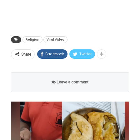
‘वाचा मराठी’चा व्हॉट्सअप ग्रुप जॉईन करण्यासाठी येथे
आणि तितकेच थक्क करणारे सत्य आहे. गेल्या एक
क्लिक करा
pic.twitter.com/LhcnqUjIPh
तपाहून अधिक काळ हा संन्यासी अहोरात्र, केवळ ताठ
उभा राहून महादेवाची आराधना करत आहे.
— Tathvam-asi (@tathvamasi6)
लुमुम्बा यांच्या हत्येनंतर, १९६५ मध्ये मोबुतु सेसे से科
June 17, 2026
(मोबुतु सेसे सेको) या हुकूमशहाने लष्करी बंडाद्वारे सत्ता
हिंदू धर्मातील सर्वात कठीण आणि मरणप्राय मानल्या
Religion
Viral Video
हस्तगत केली आणि देशाला एका अंधाऱ्या खाईत लोटले.
जाणाऱ्या ‘हठयोगा’चा हा एक भाग आहे, ज्याला
Facebook
Twitter
Share
१९७१ मध्ये त्याने देशाचे नाव बदलून ‘झैरे’ (Zaire) केले.
आध्यात्मिक भाषेत ‘खडेश्वरी साधना’ किंवा ‘उर्ध्वमुखी
या हुकूमशाहीच्या काळात कॉंगोच्या जनतेने प्रचंड छळ
तपस्या’ म्हटले जाते. या साधनेचा स्वीकार करणाऱ्या
प्रार्थना करताना ती महिला म्हणते आहे की, “येशू तू तुषा
सोसला.
साधूंना ‘खडेश्वरी बाबा’ (Standing Baba) म्हणून
Leave a comment
चमत्कार दाखव आणि ही रिकामी जमीन आम्हाला देऊन
ओळखले जाते.
टाक, जेणेकरून आम्ही या जागेवर एक भव्य चर्चची
निर्मिती करू शकू.” ख्रिश्चन धर्मात काही विशिष्ट विधींमध्ये
पवित्र तेलाचा (Anointing Oil) वापर करून जागा
किंवा व्यक्तीला आशीर्वादित करण्याची परंपरा आहे.
परंतु, थेट सरकारी जमिनीवर मालकी हक्क