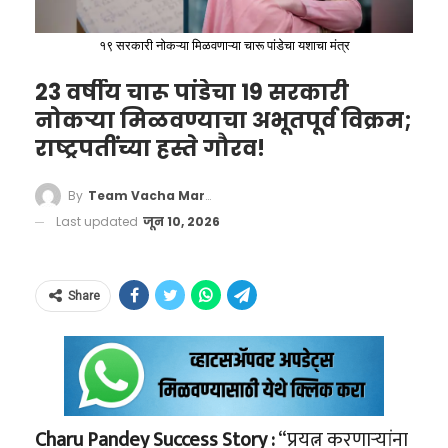
MAKES FUNNY MISTAKE
MAKING ANNOUNCEMENT
१९ सरकारी नोकऱ्या मिळवणाऱ्या चारू पांडेचा यशाचा मंत्र
23 वर्षीय चारू पांडेचा 19 सरकारी
The 2026 World Cup has just
नोकऱ्या मिळवण्याचा अभूतपूर्व विक्रम;
started, but fans are already
राष्ट्रपतींच्या हस्ते गौरव!
laughing at a very awkward
By
Team Vacha Marathi
moment. A Brazilian referee
Last updated
जून 10, 2026
named Wilton Sampaio became
famous on the internet during
Share
the Mexico vs. South Africa
कोकण किनारपट्टी, जहाजाचा
match.…
अपघात आणि ‘बेने इस्रायल’चा
उदय
— Busby Davey (@UTDavey)
इस्रायलने छत्रपती शिवाजी महाराजांचा पुतळा आपल्या
June 12, 2026
Charu Pandey Success Story :
“प्रयत्न करणाऱ्यांना