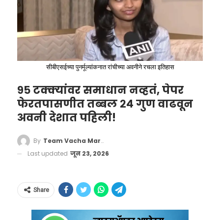
काळी पँट आणि वेटरचा
आत्मविश्वास!
CCTV फुटेजनुसार, सायंकाळी साधारण 5 वाजण्याच्या
सीबीएसईच्या पुनर्मूल्यांकनात रांचीच्या अवनीने रचला इतिहास
सुमारास एक व्यक्ती पांढरा शर्ट आणि काळी पँट घालून
– अगदी इतर वेटरप्रमाणे – रिसॉर्टमध्ये प्रवेश करताना
९५ टक्क्यांवर समाधान नव्हतं, पेपर
फेरतपासणीत तब्बल २४ गुण वाढवून
दिसतो. तो कोणाच्याही संशयात न येता संपूर्ण
अवनी देशात पहिली!
परिसराची पाहणी (recce) करत असल्याचे फुटेजमध्ये
स्पष्टपणे दिसते.
By
Team Vacha Marathi
Last updated
जून 23, 2026
Share