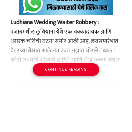
Ludhiana Wedding Waiter Robbery
:
पंजाबमधील लुधियाना येथे एक धक्कादायक आणि
थरारक चोरीची घटना समोर आली आहे. लग्नसमारंभात
वेटरच्या वेशात आलेल्या एका अज्ञात चोराने तब्बल 1
कोटी रुपयांचे सोन्याचे दागिने आणि रोख रक्कम लंपास
केल्याने खळबळ उडाली आहे. ही घटना शहरातील
CONTINUE READING
नामांकित स्टर्लिंग रिसॉर्ट (Pakhowal Road) येथे
घडली.
प्रसिद्ध सराफाच्या मुलीचा
‘शगुन’ कार्यक्रम लक्ष्य
मिळालेल्या माहितीनुसार, रविवारी सायंकाळी या