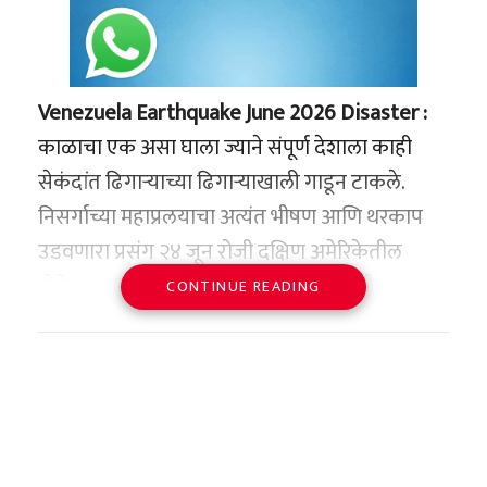
Venezuela Earthquake June 2026 Disaster :
काळाचा एक असा घाला ज्याने संपूर्ण देशाला काही
सेकंदांत ढिगाऱ्याच्या ढिगाऱ्याखाली गाडून टाकले.
निसर्गाच्या महाप्रलयाचा अत्यंत भीषण आणि थरकाप
उडवणारा प्रसंग २४ जून रोजी दक्षिण अमेरिकेतील
व्हेनेझुएला या देशात ओढवला आहे. एकापाठोपाठ एक
CONTINUE READING
आलेल्या दोन अत्यंत शक्तिशाली भूकंपांनी संपूर्ण देशाला
एका रात्रीत उद्ध्वस्त करून सोडले असून, यामध्ये तब्बल
१ लाख लोकांचा मृत्यू झाल्याची भीती वर्तवण्यात येत
आहे. या भीषण नैसर्गिक आपत्तीत शेकडो गगनचुंबी
इमारती पत्त्यांसारख्या कोलमडून पडल्या असून,