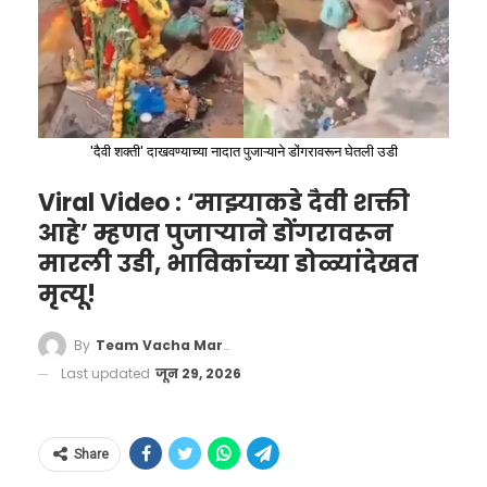
'दैवी शक्ती' दाखवण्याच्या नादात पुजाऱ्याने डोंगरावरून घेतली उडी
Viral Video : ‘माझ्याकडे दैवी शक्ती
आहे’ म्हणत पुजाऱ्याने डोंगरावरून
मारली उडी, भाविकांच्या डोळ्यांदेखत
मृत्यू!
By
Team Vacha Marathi
Last updated
जून 29, 2026
Over 100000 people lost their
lives in Catastrophic earthquake
in Venezuela
Share