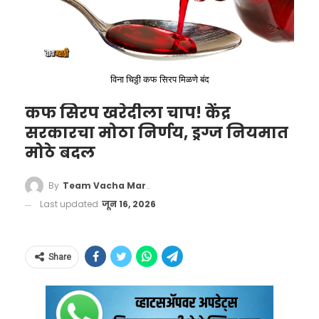
विना चिठ्ठी कफ सिरप मिळणे बंद
कफ सिरप खरेदीला चाप! केंद्र
सरकारचा मोठा निर्णय, ड्रग्ज नियमात
मोठे बदल
Mandala ke khel mein ab aapki
baari hai. Mol chukane ka waqt
By
Team Vacha Marathi
aa gaya hai
Last updated
जून 16, 2026
Watch Mandala Murders, out
now, only on
Share
Netflix.
#MandalaMurdersOnNetflix
pic.twitter.com/9XHvY10cqh