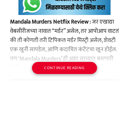
Mandala Murders Netflix Review :
जर एखाद्या
वेबसीरीजच्या नावात “मर्डर” असेल, तर आपोआप वाटतं
की ती कोणती तरी टिपिकल मर्डर मिस्ट्री असेल, शेवटी
एक खुनी सापडेल, आणि कदाचित कंटेंटचा खून होईल.
पण ‘Mandala Murders’ ही अशा साच्यात बसणारी
सीरीज नाही. ती एक वेगळी, थक्क करणारी, गुंतवून
CONTINUE READING
ठेवणारी आणि मेंदूला हलवून टाकणारी मालिका आहे.
कथा – मंडलच्या अंधाऱ्या
जगातली वेगळी सफर
कहाणी आहे ‘चरणदासपूर’ नावाच्या गावाची, जिथे एक
बाबा लोकांना वरदान देतो. पण वरदान मिळवण्यासाठी