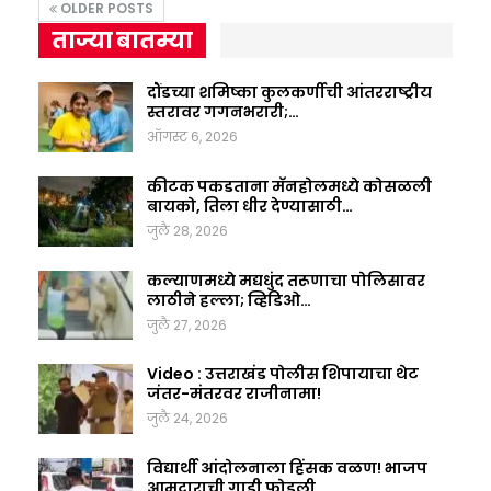
OLDER POSTS
ताज्या बातम्या
दौंडच्या शमिष्का कुलकर्णीची आंतरराष्ट्रीय
स्तरावर गगनभरारी;…
ऑगस्ट 6, 2026
कीटक पकडताना मॅनहोलमध्ये कोसळली
बायको, तिला धीर देण्यासाठी…
जुलै 28, 2026
कल्याणमध्ये मद्यधुंद तरूणाचा पोलिसावर
लाठीने हल्ला; व्हिडिओ…
जुलै 27, 2026
Video : उत्तराखंड पोलीस शिपायाचा थेट
जंतर-मंतरवर राजीनामा!
जुलै 24, 2026
विद्यार्थी आंदोलनाला हिंसक वळण! भाजप
आमदाराची गाडी फोडली,…