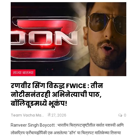
ताज्या बातम्या
रणवीर सिंग विरुद्ध FWICE : तीन
नोटीसनंतरही अभिनेत्याची पाठ,
बॉलिवूडमध्ये भूकंप!
Team Vacha Marathi
मे 27, 2026
0
Ranveer Singh Boycott : भारतीय चित्रपटसृष्टीतील सर्वात यशस्वी आणि
लोकप्रिय फ्रँचायझींपैकी एक असलेल्या 'डॉन' या चित्रपट मालिकेच्या तिसऱ्या