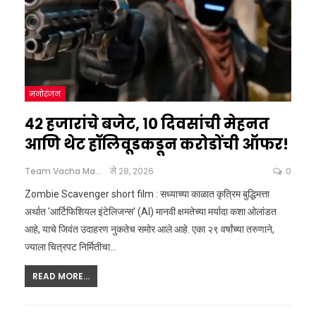
मनोरंजन
४२ हजारांचे बजेट, १० दिवसांची मेहनत
आणि थेट हॉलिवूडकडून करोडोंची ऑफर!
Team Vacha Marathi
मे 28, 2026
0
Zombie Scavenger short film : सध्याच्या काळात कृत्रिम बुद्धिमत्ता
अर्थात 'आर्टिफिशियल इंटेलिजन्स' (AI) मानवी क्षमतेच्या मर्यादा कशा ओलांडत
आहे, याचे जिवंत उदाहरण नुकतेच समोर आले आहे. एका २९ वर्षांच्या तरुणाने,
ज्याला चित्रपट निर्मितीचा
…
READ MORE...