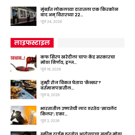
मुंबईत लोकलच्या दारातला एक किरकोळ
वाद अन् विरारच्या 22…
जून 24, 2026
लाइफस्टाइल
कफ सिरप खरेदीला चाप! केंद्र सरकारचा
मोठा निर्णय, ड्रग्ज…
जून 16, 2026
तुम्ही रोज विकत घेताय ‘कॅन्सर’?
वर्तमानपत्रातील…
जून 8, 2026
भारतातील उष्णतेची लाट ठरतेय ‘सायलेंट
किलर’; एका…
जून 2, 2026
स्क्रीन टाईम ठरतोय आरोग्याचा सर्वात मोठा