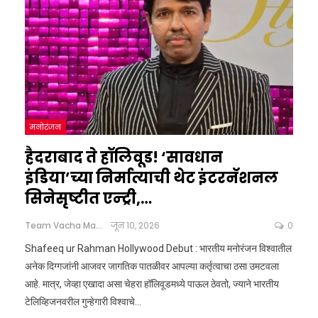
मनोरंजन
हैदराबाद ते हॉलिवूड! ‘सावधान
इंडिया’च्या निर्मात्याची थेट इंटरनॅशनल
सिनेसृष्टीत एन्ट्री,…
Team Vacha Marathi
जून 10, 2026
0
Shafeeq ur Rahman Hollywood Debut : भारतीय मनोरंजन विश्वातील
अनेक दिग्गजांनी आजवर जागतिक पातळीवर आपल्या कर्तृत्वाचा ठसा उमटवला
आहे. मात्र, जेव्हा एखादा असा चेहरा हॉलिवूडमध्ये पाऊल ठेवतो, ज्याने भारतीय
टेलिव्हिजनवरील गुन्हेगारी विश्वाचे
…