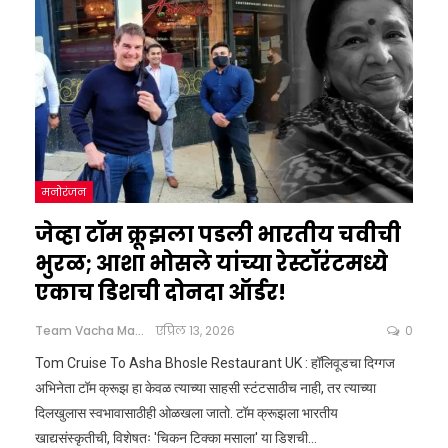
मनोरंजन
जेव्हा टॉम क्रूझला पडली भारतीय चवीची
भुरळ; आशा भोसले यांच्या रेस्टॉरंटमध्ये
एकाच डिशची दोनदा ऑर्डर!
Team Vacha Marathi
एप्रिल 13, 2026
0
Tom Cruise To Asha Bhosle Restaurant UK : हॉलिवूडचा दिग्गज
अभिनेता टॉम क्रूझ हा केवळ त्याच्या साहसी स्टंटसाठीच नाही, तर त्याच्या
दिलखुलास स्वभावासाठीही ओळखला जातो. टॉम क्रूझला भारतीय
खाद्यसंस्कृतीची, विशेषतः 'चिकन टिक्का मसाला' या डिशची
…