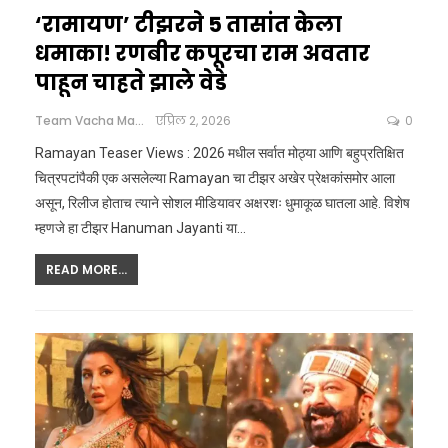
‘रामायण’ टीझरने 5 तासांत केला
धमाका! रणबीर कपूरचा राम अवतार
पाहून चाहते झाले वेडे
Team Vacha Marathi
एप्रिल 2, 2026
0
Ramayan Teaser Views : 2026 मधील सर्वात मोठ्या आणि बहुप्रतिक्षित
चित्रपटांपैकी एक असलेल्या Ramayan चा टीझर अखेर प्रेक्षकांसमोर आला
असून, रिलीज होताच त्याने सोशल मीडियावर अक्षरशः धुमाकूळ घातला आहे. विशेष
म्हणजे हा टीझर Hanuman Jayanti या
…
READ MORE...