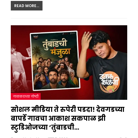
READ MORE...
गावाकडच्या गोष्टी
सोशल मीडिया ते रुपेरी पडदा! देवगडच्या
बापर्डे गावचा आकाश सकपाळ झी
स्टुडिओजच्या ‘तुंबाडची…