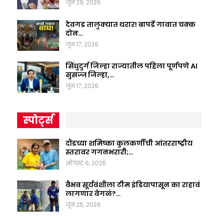
जून 29, 2026
देवगड तालुक्यात थरार! बापर्डे गावात चक्क
दोन…
जून 17, 2026
सिंधुदुर्ग जिल्हा राज्यातील पहिला पूर्णपणे AI
सुसज्ज जिल्हा,…
जून 17, 2026
स्पोर्ट्स
दौंडच्या शमिष्का कुलकर्णीची आंतरराष्ट्रीय
स्तरावर गगनभरारी;…
ऑगस्ट 6, 2026
वैभव सूर्यवंशीला टीम इंडियापासून का राहावं
लागणार वेगळं?…
जून 25, 2026