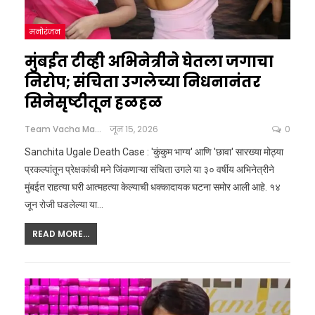
मनोरंजन
मुंबईत टीव्ही अभिनेत्रीने घेतला जगाचा
निरोप; संचिता उगलेच्या निधनानंतर
सिनेसृष्टीतून हळहळ
Team Vacha Marathi
जून 15, 2026
0
Sanchita Ugale Death Case : 'कुंकुम भाग्य' आणि 'छावा' सारख्या मोठ्या
प्रकल्पांतून प्रेक्षकांची मने जिंकणाऱ्या संचिता उगले या ३० वर्षीय अभिनेत्रीने
मुंबईत राहत्या घरी आत्महत्या केल्याची धक्कादायक घटना समोर आली आहे. १४
जून रोजी घडलेल्या या
…
READ MORE...