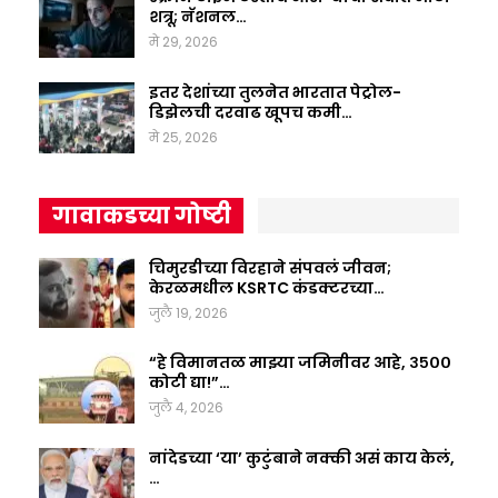
शत्रू; नॅशनल…
मे 29, 2026
इतर देशांच्या तुलनेत भारतात पेट्रोल-
डिझेलची दरवाढ खूपच कमी…
मे 25, 2026
गावाकडच्या गोष्टी
चिमुरडीच्या विरहाने संपवलं जीवन;
केरळमधील KSRTC कंडक्टरच्या…
जुलै 19, 2026
“हे विमानतळ माझ्या जमिनीवर आहे, ३५००
कोटी द्या!”…
जुलै 4, 2026
नांदेडच्या ‘या’ कुटुंबाने नक्की असं काय केलं,
…