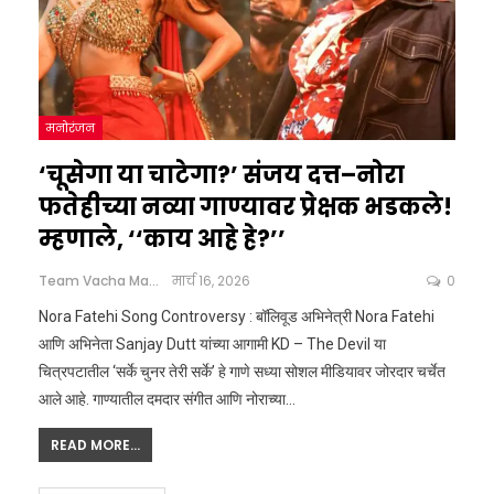
मनोरंजन
‘चूसेगा या चाटेगा?’ संजय दत्त–नोरा
फतेहीच्या नव्या गाण्यावर प्रेक्षक भडकले!
म्हणाले, ‘‘काय आहे हे?’’
Team Vacha Marathi
मार्च 16, 2026
0
Nora Fatehi Song Controversy : बॉलिवूड अभिनेत्री Nora Fatehi
आणि अभिनेता Sanjay Dutt यांच्या आगामी KD – The Devil या
चित्रपटातील ‘सर्के चुनर तेरी सर्के’ हे गाणे सध्या सोशल मीडियावर जोरदार चर्चेत
आले आहे. गाण्यातील दमदार संगीत आणि नोराच्या
…
READ MORE...