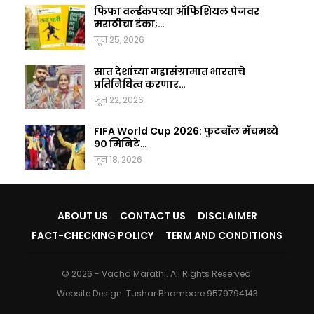
फिफा वर्ल्डकपच्या ऑफिशियल पेजवर
मराठीचा डंका;…
जून 25, 2026
सात देशांच्या महासंग्रामात भारताचे
प्रतिनिधित्व करणार…
जून 22, 2026
FIFA World Cup 2026: फुटबॉल मॅचमध्ये
९० मिनिटे…
जून 18, 2026
ABOUT US
CONTACT US
DISCLAIMER
FACT-CHECKING POLICY
TERM AND CONDITIONS
© 2026 - Vacha Marathi. All Rights Reserved.
Website Design:
Tushar Bhambare 9579794143