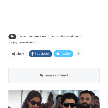
वर्षातील सर्वात भव्य लग्न सोहळा ठरण्याची शक्यता
आहे.
Entertainment News
Rashmika Mandanna
Vijay Deverakonda
Facebook
Twitter
Share
Leave a comment
उदयपूरमध्ये राजेशाही विवाह
सोहळा