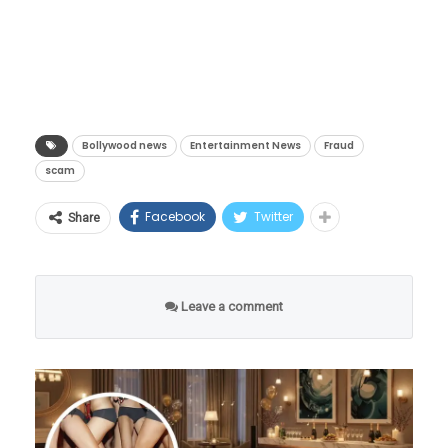
देण्यात आले.
Bollywood news
Entertainment News
Fraud
scam
Facebook
Twitter
Share
Leave a comment
Thane, Maharashtra: Jay
गुरुवारी सायंकाळी सुमारे 4 वाजता राजपाल यादव
Dudhane says, "I was about to
यांनी तिहार कारागृहात शरणागती पत्करली आणि सहा
go on my honeymoon. My
महिन्यांची शिक्षा भोगण्यास सुरुवात केली. न्यायालयात
brother, my wife, and my
जमा केलेली रक्कम तक्रारदार कंपनीकडे सुपूर्द