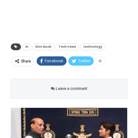
उपस्थित होते. दरम्यान, xAI ने काही बेंचमार्क दाखवले
ज्यामध्ये ग्रॉक ३ ने Gemini 2 Pro, Deepseek V3
आणि ChatGPT 40 ला मागे टाकले, विशेषतः विज्ञान,
कोडिंग आणि गणित या क्षेत्रांमध्ये.
AI
Elon Musk
Tech news
technology
Facebook
Twitter
Share
Leave a comment