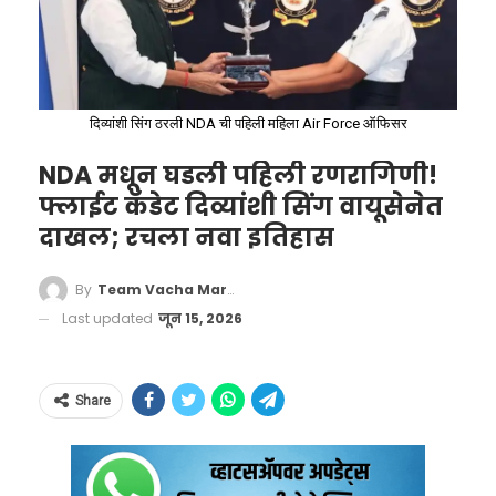
GROK 3: SOLVING PHYSICS,
GAMES, AND THE UNIVERSE
दिव्यांशी सिंग ठरली NDA ची पहिली महिला Air Force ऑफिसर
NDA मधून घडली पहिली रणरागिणी!
Full presentation and demo of
फ्लाईट कॅडेट दिव्यांशी सिंग वायूसेनेत
xAI's latest model
दाखल; रचला नवा इतिहास
0:00 xAI's mission: Understand
By
Team Vacha Marathi
Last updated
जून 15, 2026
the universe
1:20 Team presentation
2:01 Grok means to profoundly
Share
understand
2:29 From Grok 2 to Grok 3