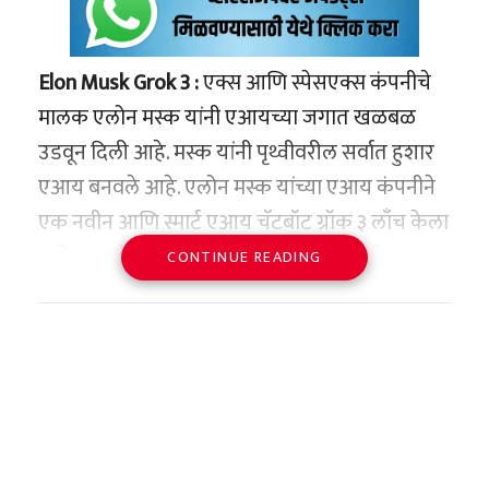
Elon Musk Grok 3 :
एक्स आणि स्पेसएक्स कंपनीचे
मालक एलोन मस्क यांनी एआयच्या जगात खळबळ
उडवून दिली आहे. मस्क यांनी पृथ्वीवरील सर्वात हुशार
एआय बनवले आहे. एलोन मस्क यांच्या एआय कंपनीने
एक नवीन आणि स्मार्ट एआय चॅटबॉट ग्रॉक ३ लाँच केला
आहे. एका डेमो कार्यक्रमादरम्यान, मस्क म्हणाले,
CONTINUE READING
“आम्हाला ग्रॉक ३ सादर करण्यास खूप उत्सुकता आहे,
जे आम्हाला वाटते की ग्रॉक २ मधील एक मोठे अपग्रेड
आहे. ते बनवण्यासाठी खूप कमी वेळ लागला.
मस्क यांनी त्यांच्या टीमचे कौतुक केले आणि म्हणाले,
एका उत्तम टीमसोबत काम करण्याचा मला अभिमान
आहे. ग्रॉक ३ डेमो कार्यक्रमात सुमारे १००,००० लोक