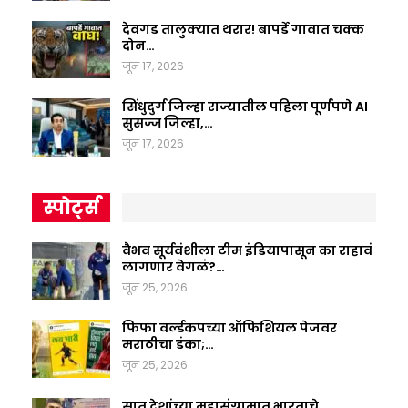
देवगड तालुक्यात थरार! बापर्डे गावात चक्क
दोन…
जून 17, 2026
सिंधुदुर्ग जिल्हा राज्यातील पहिला पूर्णपणे AI
सुसज्ज जिल्हा,…
जून 17, 2026
स्पोर्ट्स
वैभव सूर्यवंशीला टीम इंडियापासून का राहावं
लागणार वेगळं?…
जून 25, 2026
फिफा वर्ल्डकपच्या ऑफिशियल पेजवर
मराठीचा डंका;…
जून 25, 2026
सात देशांच्या महासंग्रामात भारताचे