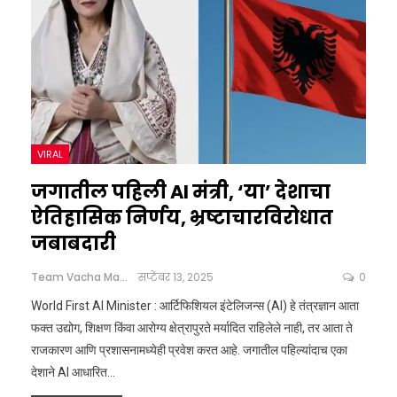
VIRAL
जगातील पहिली AI मंत्री, ‘या’ देशाचा
ऐतिहासिक निर्णय, भ्रष्टाचारविरोधात
जबाबदारी
Team Vacha Marathi
सप्टेंबर 13, 2025
0
World First AI Minister : आर्टिफिशियल इंटेलिजन्स (AI) हे तंत्रज्ञान आता
फक्त उद्योग, शिक्षण किंवा आरोग्य क्षेत्रापुरते मर्यादित राहिलेले नाही, तर आता ते
राजकारण आणि प्रशासनामध्येही प्रवेश करत आहे. जगातील पहिल्यांदाच एका
देशाने AI आधारित
…