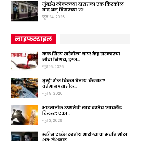
मुंबईत लोकलच्या दारातला एक किरकोळ
वाद अन् विरारच्या 22…
जून 24, 2026
लाइफस्टाइल
कफ सिरप खरेदीला चाप! केंद्र सरकारचा
मोठा निर्णय, ड्रग्ज…
जून 16, 2026
तुम्ही रोज विकत घेताय ‘कॅन्सर’?
वर्तमानपत्रातील…
जून 8, 2026
भारतातील उष्णतेची लाट ठरतेय ‘सायलेंट
किलर’; एका…
जून 2, 2026
स्क्रीन टाईम ठरतोय आरोग्याचा सर्वात मोठा
शत्रू; नॅशनल…