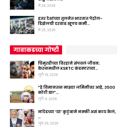
मे 29, 2026
इतर देशांच्या तुलनेत भारतात पेट्रोल-
डिझेलची दरवाढ खूपच कमी…
मे 25, 2026
गावाकडच्या गोष्टी
चिमुरडीच्या विरहाने संपवलं जीवन;
केरळमधील KSRTC कंडक्टरच्या…
जुलै 19, 2026
“हे विमानतळ माझ्या जमिनीवर आहे, ३५००
कोटी द्या!”…
जुलै 4, 2026
नांदेडच्या ‘या’ कुटुंबाने नक्की असं काय केलं,
…
जून 29, 2026