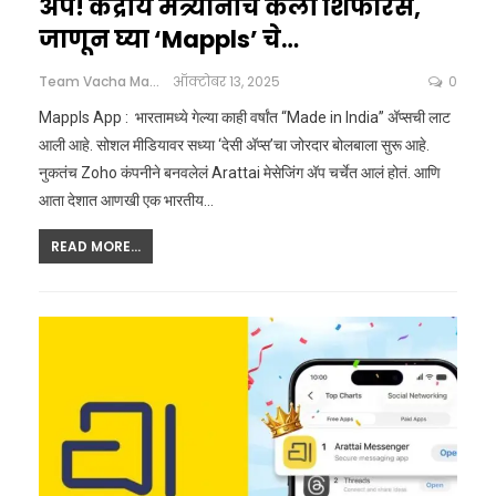
अ‍ॅप! केंद्रीय मंत्र्यांनीच केली शिफारस,
जाणून घ्या ‘Mappls’ चे…
Team Vacha Marathi
ऑक्टोबर 13, 2025
0
Mappls App : भारतामध्ये गेल्या काही वर्षांत “Made in India” अ‍ॅप्सची लाट
आली आहे. सोशल मीडियावर सध्या ‘देसी अ‍ॅप्स’चा जोरदार बोलबाला सुरू आहे.
नुकतंच Zoho कंपनीने बनवलेलं Arattai मेसेजिंग अ‍ॅप चर्चेत आलं होतं. आणि
आता देशात आणखी एक भारतीय
…
READ MORE...