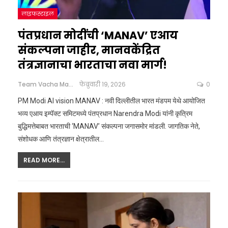
लाइफस्टाइल
पंतप्रधान मोदींची ‘MANAV’ एआय
संकल्पना जाहीर, मानवकेंद्रित
तंत्रज्ञानाचा भारताचा नवा मार्ग!
Team Vacha Marathi
फेब्रुवारी 19, 2026
0
PM Modi AI vision MANAV : नवी दिल्लीतील भारत मंडपम येथे आयोजित
भव्य एआय इम्पॅक्ट समिटमध्ये पंतप्रधान Narendra Modi यांनी कृत्रिम
बुद्धिमत्तेबाबत भारताची ‘MANAV’ संकल्पना जगासमोर मांडली. जागतिक नेते,
संशोधक आणि तंत्रज्ञान क्षेत्रातील
…
READ MORE...