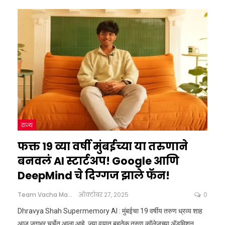
राज्य
फक्त 19 व्या वर्षी मुंबईच्या या तरुणाने
बनवलं AI स्टार्टअप! Google आणि
DeepMind चे दिग्गज झाले फॅन!
Team Vacha Marathi
ऑक्टोबर 27, 2025
0
Dhravya Shah Supermemory AI : मुंबईचा 19 वर्षीय तरुण ध्रव्य शाह
आज जगभर चर्चेत आला आहे. ज्या वयात बहुतेक तरुण कॉलेजच्या अ‍ॅडमिशन,