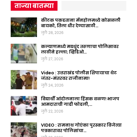
ताज्या बातम्या
कीटक पकडताना मॅनहोलमध्ये कोसळली
बायको, तिला धीर देण्यासाठी…
जुलै 28, 2026
कल्याणमध्ये मद्यधुंद तरूणाचा पोलिसावर
लाठीने हल्ला; व्हिडिओ…
जुलै 27, 2026
Video : उत्तराखंड पोलीस शिपायाचा थेट
जंतर-मंतरवर राजीनामा!
जुलै 24, 2026
विद्यार्थी आंदोलनाला हिंसक वळण! भाजप
आमदाराची गाडी फोडली,…
जुलै 22, 2026
VIDEO : रामनाथ गोएंका पुरस्कार विजेत्या
पत्रकारावर पोलिसांचा…