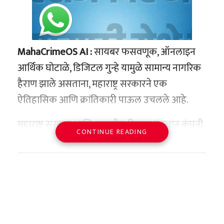
MahaCrimeOS AI :
सायबर फसवणूक, ऑनलाइन
आर्थिक घोटाळे, डिजिटल गुन्हे यामुळे सामान्य नागरिक
हैराण झाले असताना, महाराष्ट्र सरकारने एक
ऐतिहासिक आणि क्रांतिकारी पाऊल उचलले आहे.
महाराष्ट्र सरकार आणि जगातील दिग्गज तंत्रज्ञान कंपनी
CONTINUE READING
Microsoft यांनी मिळून ‘MahaCrimeOS AI’ ही
अत्याधुनिक कृत्रिम बुद्धिमत्तेवर आधारित प्रणाली
विकसित केली आहे.