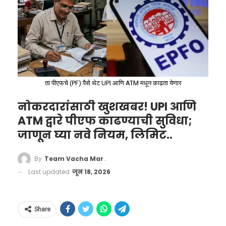
पीडितांना न्याय देण्यासाठी आणि आर्थिक फसवणूक
प्रकरणांमध्ये जलद कारवाईसाठी तयार करण्यात आली
आहे.
तक्रारींचे स्मार्ट विश्लेषण
तपास प्रक्रियेचा वेळ कमी
ता पीएफचे (PF) पैसे थेट UPI आणि ATM मधून काढता येणार
आरोपी ओळखण्यात मदत
नोकरदारांसाठी खुशखबर! UPI आणि
पीडितांना लवकर न्याय
ATM द्वारे पीएफ काढण्याची सुविधा;
जाणून घ्या नवे नियम, लिमिट..
By
Team Vacha Marathi
Last updated
जून 18, 2026
Share