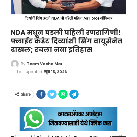
रोबोट्स किंवा एआय कधीच करू शकत नाहीत. या
क्षेत्रांना आता आधुनिक जगात प्रचंड ‘ग्लॅमर’ आणि पैसा
दिव्यांशी सिंग ठरली NDA ची पहिली महिला Air Force ऑफिसर
मिळू लागला आहे.
NDA मधून घडली पहिली रणरागिणी!
फ्लाईट कॅडेट दिव्यांशी सिंग वायूसेनेत
दाखल; रचला नवा इतिहास
By
Team Vacha Marathi
Last updated
जून 15, 2026
Govt Tightens Cough Syrup
Share
Rules, Prescription Needed for
More
ईव्ही (EV – Electric Vehicle) आणि बॅटरी
Formulations
#CoughSyrupRules
टेक्नॉलॉजी:
संपूर्ण जग आता पेट्रोल-डिझेल सोडून
#IndiaPharmaNews
इलेक्ट्रिक गाड्यांकडे वळले आहे. ईव्ही बॅटरी