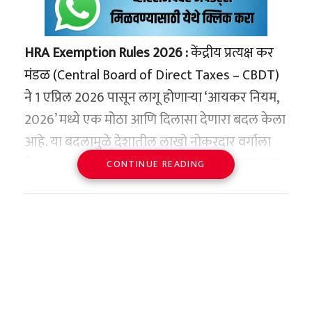
HRA Exemption Rules 2026 :
केंद्रीय प्रत्यक्ष कर
मंडळ (Central Board of Direct Taxes – CBDT)
ने 1 एप्रिल 2026 पासून लागू होणाऱ्या ‘आयकर नियम,
2026’ मध्ये एक मोठा आणि दिलासा देणारा बदल केला
आहे. या बदलामुळे देशातील लाखो नोकरदार वर्गाला
थेट फायदा होणार असून, त्यांच्या
‘इन-हँड’ पगारात वाढ
CONTINUE READING
होणार आहे.
आता 8 शहरांमध्ये मिळणार 50%
HRA सूट
आत्तापर्यंत HRA (House Rent Allowance) वरील
कर सवलत फक्त चार मोठ्या शहरांपुरती मर्यादित होती: