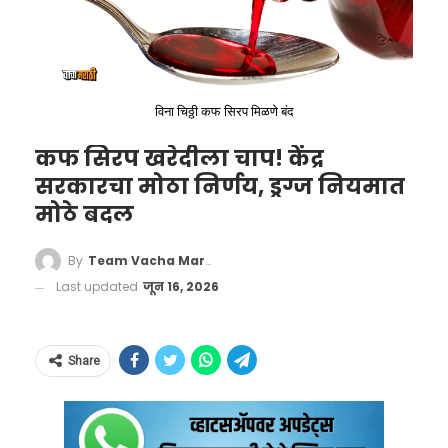
सॅलरीच्या
50% पर्यंत HRA सूट
मिळत होती, तर इतर
सर्व शहरांसाठी ही मर्यादा
40%
होती.
HRA Exemption Rules 2026
विना चिठ्ठी कफ सिरप मिळणे बंद
मात्र आता सरकारने या यादीत आणखी 4 मोठ्या
कफ सिरप खरेदीला चाप! केंद्र
शहरांचा समावेश केला आहे:
सरकारचा मोठा निर्णय, ड्रग्ज नियमात
मोठे बदल
By
Team Vacha Marathi
Last updated
जून 16, 2026
Share