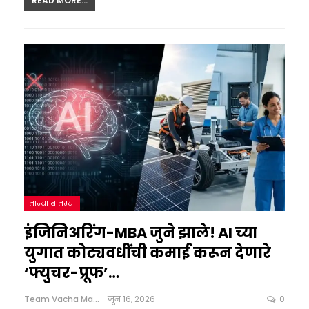
READ MORE...
ताज्या बातम्या
इंजिनिअरिंग-MBA जुने झाले! AI च्या
युगात कोट्यवधींची कमाई करून देणारे
‘फ्युचर-प्रूफ’…
Team Vacha Marathi
जून 16, 2026
0