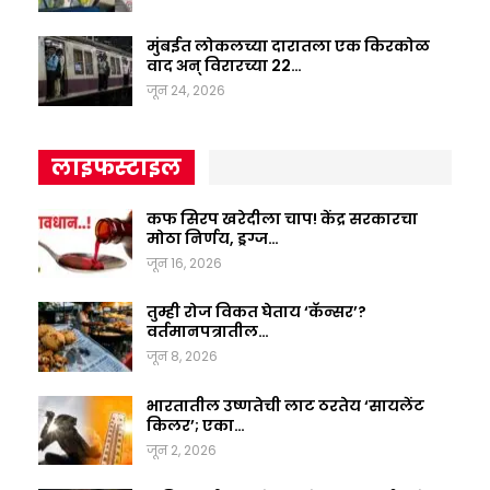
मुंबईत लोकलच्या दारातला एक किरकोळ
वाद अन् विरारच्या 22…
जून 24, 2026
लाइफस्टाइल
कफ सिरप खरेदीला चाप! केंद्र सरकारचा
मोठा निर्णय, ड्रग्ज…
जून 16, 2026
तुम्ही रोज विकत घेताय ‘कॅन्सर’?
वर्तमानपत्रातील…
जून 8, 2026
भारतातील उष्णतेची लाट ठरतेय ‘सायलेंट
किलर’; एका…
जून 2, 2026