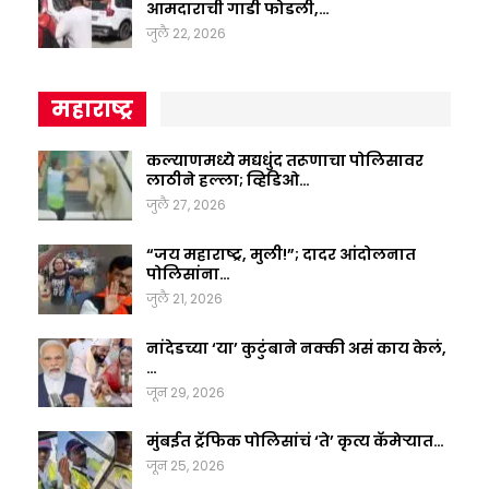
आमदाराची गाडी फोडली,…
जुलै 22, 2026
महाराष्ट्र
कल्याणमध्ये मद्यधुंद तरूणाचा पोलिसावर
लाठीने हल्ला; व्हिडिओ…
जुलै 27, 2026
“जय महाराष्ट्र, मुली!”; दादर आंदोलनात
पोलिसांना…
जुलै 21, 2026
नांदेडच्या ‘या’ कुटुंबाने नक्की असं काय केलं,
…
जून 29, 2026
मुंबईत ट्रॅफिक पोलिसांचं ‘ते’ कृत्य कॅमेऱ्यात…
जून 25, 2026