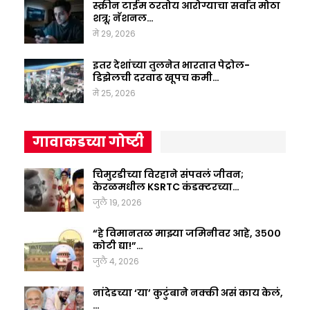
स्क्रीन टाईम ठरतोय आरोग्याचा सर्वात मोठा
शत्रू; नॅशनल…
मे 29, 2026
इतर देशांच्या तुलनेत भारतात पेट्रोल-
डिझेलची दरवाढ खूपच कमी…
मे 25, 2026
गावाकडच्या गोष्टी
चिमुरडीच्या विरहाने संपवलं जीवन;
केरळमधील KSRTC कंडक्टरच्या…
जुलै 19, 2026
“हे विमानतळ माझ्या जमिनीवर आहे, ३५००
कोटी द्या!”…
जुलै 4, 2026
नांदेडच्या ‘या’ कुटुंबाने नक्की असं काय केलं,
…