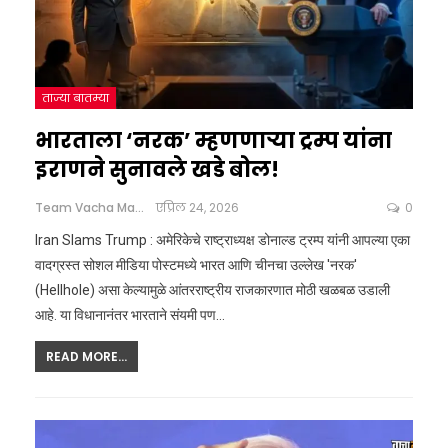
ताज्या बातम्या
भारताला ‘नरक’ म्हणणाऱ्या ट्रम्प यांना
इराणने सुनावले खडे बोल!
Team Vacha Marathi
एप्रिल 24, 2026
0
Iran Slams Trump : अमेरिकेचे राष्ट्राध्यक्ष डोनाल्ड ट्रम्प यांनी आपल्या एका
वादग्रस्त सोशल मीडिया पोस्टमध्ये भारत आणि चीनचा उल्लेख 'नरक'
(Hellhole) असा केल्यामुळे आंतरराष्ट्रीय राजकारणात मोठी खळबळ उडाली
आहे. या विधानानंतर भारताने संयमी पण
…
READ MORE...