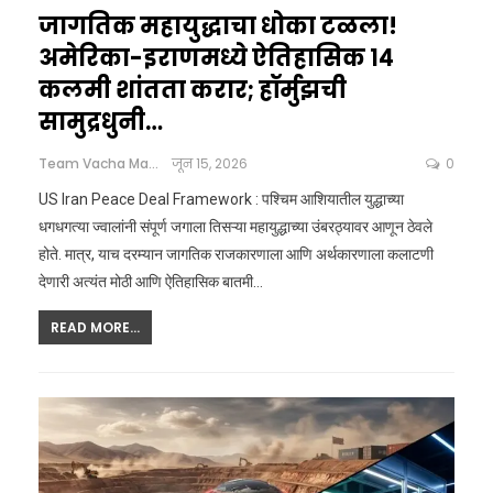
जागतिक महायुद्धाचा धोका टळला!
अमेरिका-इराणमध्ये ऐतिहासिक १४
कलमी शांतता करार; हॉर्मुझची
सामुद्रधुनी…
Team Vacha Marathi
जून 15, 2026
0
US Iran Peace Deal Framework : पश्चिम आशियातील युद्धाच्या
धगधगत्या ज्वालांनी संपूर्ण जगाला तिसऱ्या महायुद्धाच्या उंबरठ्यावर आणून ठेवले
होते. मात्र, याच दरम्यान जागतिक राजकारणाला आणि अर्थकारणाला कलाटणी
देणारी अत्यंत मोठी आणि ऐतिहासिक बातमी
…
READ MORE...