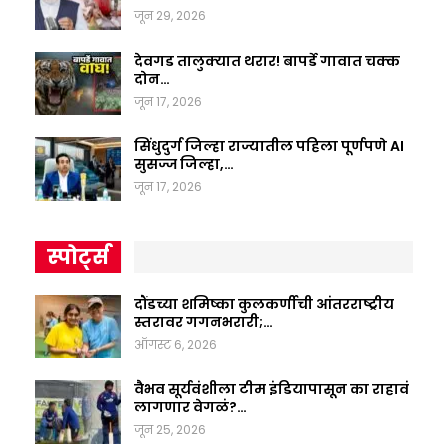
जून 29, 2026
देवगड तालुक्यात थरार! बापर्डे गावात चक्क
दोन…
जून 17, 2026
सिंधुदुर्ग जिल्हा राज्यातील पहिला पूर्णपणे AI
सुसज्ज जिल्हा,…
जून 17, 2026
स्पोर्ट्स
दौंडच्या शमिष्का कुलकर्णीची आंतरराष्ट्रीय
स्तरावर गगनभरारी;…
ऑगस्ट 6, 2026
वैभव सूर्यवंशीला टीम इंडियापासून का राहावं
लागणार वेगळं?…
जून 25, 2026