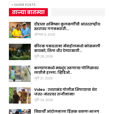
OLDER POSTS
ताज्या बातम्या
दौंडच्या शमिष्का कुलकर्णीची आंतरराष्ट्रीय
स्तरावर गगनभरारी;…
ऑगस्ट 6, 2026
कीटक पकडताना मॅनहोलमध्ये कोसळली
बायको, तिला धीर देण्यासाठी…
जुलै 28, 2026
कल्याणमध्ये मद्यधुंद तरूणाचा पोलिसावर
लाठीने हल्ला; व्हिडिओ…
जुलै 27, 2026
Video : उत्तराखंड पोलीस शिपायाचा थेट
जंतर-मंतरवर राजीनामा!
जुलै 24, 2026
विद्यार्थी आंदोलनाला हिंसक वळण! भाजप