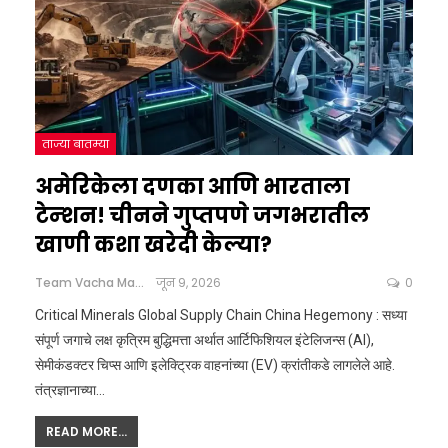
ताज्या बातम्या
अमेरिकेला दणका आणि भारताला
टेन्शन! चीनने गुप्तपणे जगभरातील
खाणी कशा खरेदी केल्या?
Team Vacha Marathi
जून 9, 2026
0
Critical Minerals Global Supply Chain China Hegemony : सध्या
संपूर्ण जगाचे लक्ष कृत्रिम बुद्धिमत्ता अर्थात आर्टिफिशियल इंटेलिजन्स (AI),
सेमीकंडक्टर चिप्स आणि इलेक्ट्रिक वाहनांच्या (EV) क्रांतीकडे लागलेले आहे.
तंत्रज्ञानाच्या
…
READ MORE...