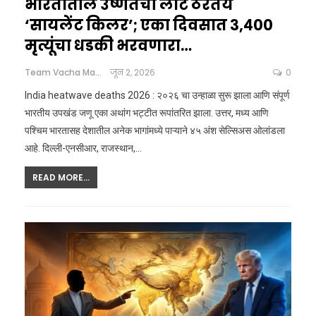
भारतातील उष्णतेची लाट ठरतेय
‘सायलेंट किलर’; एका दिवसात ३,४००
मृत्यूंचा धडकी भरवणारा…
Team Vacha Marathi
जून 2, 2026
0
India heatwave deaths 2026 : २०२६ चा उन्हाळा सुरू झाला आणि संपूर्ण
भारतीय उपखंड जणू एका अथांग भट्टीत रूपांतरित झाला. उत्तर, मध्य आणि
पश्चिम भारतासह देशातील अनेक भागांमध्ये पाऱ्याने ४५ अंश सेल्सिअस ओलांडला
आहे. दिल्ली-एनसीआर, राजस्थान,
…
READ MORE...