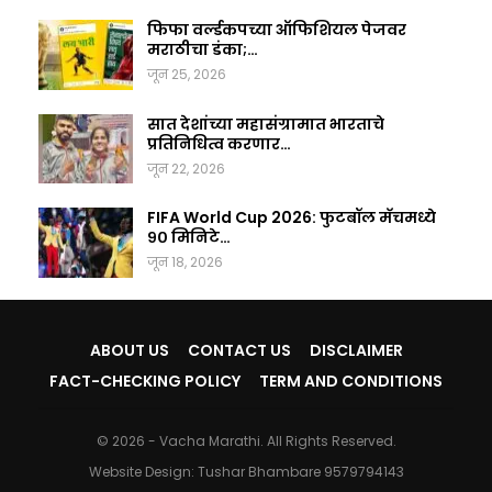
फिफा वर्ल्डकपच्या ऑफिशियल पेजवर
मराठीचा डंका;…
जून 25, 2026
सात देशांच्या महासंग्रामात भारताचे
प्रतिनिधित्व करणार…
जून 22, 2026
FIFA World Cup 2026: फुटबॉल मॅचमध्ये
९० मिनिटे…
जून 18, 2026
ABOUT US
CONTACT US
DISCLAIMER
FACT-CHECKING POLICY
TERM AND CONDITIONS
© 2026 - Vacha Marathi. All Rights Reserved.
Website Design:
Tushar Bhambare 9579794143