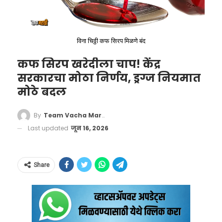
BREAKING: India announces the
विना चिठ्ठी कफ सिरप मिळणे बंद
4 Indian astronauts for the
कफ सिरप खरेदीला चाप! केंद्र
#Gaganyaan
mission to space.
सरकारचा मोठा निर्णय, ड्रग्ज नियमात
The four chosen IAF pilots are:
मोठे बदल
Gp Capt Prashanth Nair
By
Team Vacha Marathi
Last updated
जून 16, 2026
Gp Capt Ajit Krishnan
Gp Capt Angad Pratap
Wg Cdr Shubhanshu Shukla
Share
Big congratulations to the 4 and
their families!