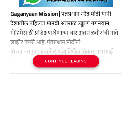
Gaganyaan Mission |
पंतप्रधान नरेंद्र मोदी यांनी
देशातील पहिल्या मानवी अंतराळ उड्डाण गगनयान
मोहिमेसाठी प्रशिक्षण घेणाऱ्या चार अंतराळवीरांची नावे
जाहीर केली आहे. पंतप्रधान मोदींनी
तिरुअनंतपुरमजवळील थुंबा येथील विक्रम साराभाई
स्पेस सेंटरला (VSSC) भेट दिली. त्यांनी सांगितले की
CONTINUE READING
प्रशांत बालकृष्णन नायर, अंगद प्रताप, अजित कृष्णन
आणि शुभांशु शुक्ला हे गगनयान मोहिमेसाठी निवडलेले
अंतराळवीर आहेत.
यादरम्यान पंतप्रधानांनी इस्रोच्या गगनयान मानव
अंतराळ उड्डाण कार्यक्रमाचाही आढावा घेतला. याशिवाय
भारतीय अंतराळ संशोधन संस्था (ISRO) च्या तीन