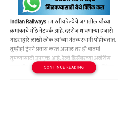
Indian Railways :
भारतीय रेल्वेचे जगातील चौथ्या
क्रमांकाचे मोठे नेटवर्क आहे. दररोज धावणाऱ्या हजारो
गाड्यांद्वारे लाखो लोक त्यांच्या गंतव्यस्थानी पोहोचतात.
तुम्हीही ट्रेनने प्रवास करत असाल तर ही बातमी
तुमच्यासाठी उपयुक्त आहे. रेल्वे डिसेंबरच्या अखेरीस
सुपर ॲप लाँच करण्याचा विचार करत आहे. या सिंगल
CONTINUE READING
ॲपद्वारे तिकीट बुकिंग, फूड डिलिव्हरी आणि ट्रेनची
स्थिती तपासली जाऊ शकते. या सर्व सुविधा एकाच
प्लॅटफॉर्मवर उपलब्ध झाल्याने प्रवाशांची मोठी सोय
होणार आहे.
नवीन ॲप प्रवाशांसाठी अतिशय उपयुक्त ठरणार आहे. हे
CRIS ने तयार केले आहे आणि तिकीट बुकिंग वेबसाइट