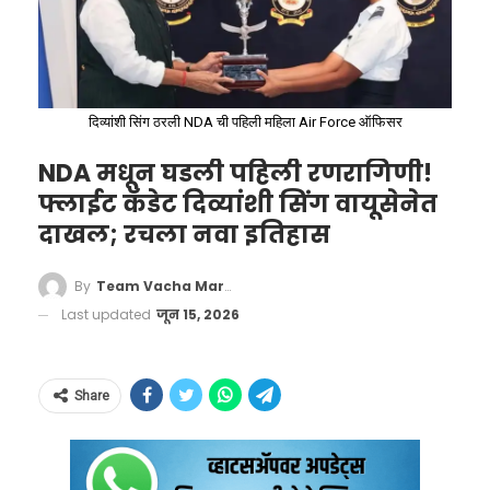
याशिवाय सध्या आयआरसीटीसीच्या ॲप आणि
वेबसाइटद्वारे तिकिटांचे ऑनलाइन बुकिंग केले जाते.
नवीन ॲपच्या माध्यमातून रेल्वेची योजना प्रत्येक गोष्ट
व्यवस्थित करून उत्पन्न वाढवण्याची आहे.
दिव्यांशी सिंग ठरली NDA ची पहिली महिला Air Force ऑफिसर
NDA मधून घडली पहिली रणरागिणी!
फ्लाईट कॅडेट दिव्यांशी सिंग वायूसेनेत
दाखल; रचला नवा इतिहास
Indian government is
By
Team Vacha Marathi
working on a super app aimed at
Last updated
जून 15, 2026
streamlining a variety of railway-
related services.
Share
All in one railway app !!
pic.twitter.com/nVp4fX9E3o