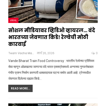
VIRAL
सोशल मीडियावर व्हिडिओ व्हायरल… वंदे
भारतच्या जेवणात किडे! रेल्वेची मोठी
कारवाई
Team Vacha Marathi
मार्च 26, 2026
0
Vande Bharat Train Food Controversy : भारतीय रेल्वेच्या प्रीमियम
सेवा म्हणून ओळखल्या जाणाऱ्या वंदे भारत एक्सप्रेसमध्ये अन्नाच्या गुणवत्तेबाबत
गंभीर प्रश्न निर्माण करणारी धक्कादायक घटना समोर आली आहे. ट्रेनमधील
जेवणात दिलेल्या दह्यात किडे
…
READ MORE...