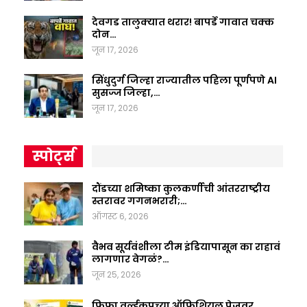
देवगड तालुक्यात थरार! बापर्डे गावात चक्क
दोन…
जून 17, 2026
सिंधुदुर्ग जिल्हा राज्यातील पहिला पूर्णपणे AI
सुसज्ज जिल्हा,…
जून 17, 2026
स्पोर्ट्स
दौंडच्या शमिष्का कुलकर्णीची आंतरराष्ट्रीय
स्तरावर गगनभरारी;…
ऑगस्ट 6, 2026
वैभव सूर्यवंशीला टीम इंडियापासून का राहावं
लागणार वेगळं?…
जून 25, 2026
फिफा वर्ल्डकपच्या ऑफिशियल पेजवर