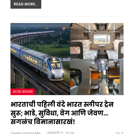
READ MORE...
ताज्या बातम्या
भारताची पहिली वंदे भारत स्लीपर ट्रेन
सुरू; भाडे, सुविधा, वेग आणि जेवण…
सगळंच विमानासारखं!
Team Vacha Marathi
जानेवारी 17, 2026
0