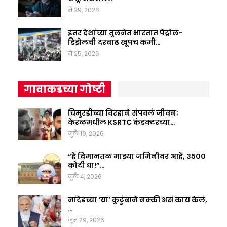
मे 29, 2026
इतर देशांच्या तुलनेत भारतात पेट्रोल-
डिझेलची दरवाढ खूपच कमी…
मे 25, 2026
गावाकडच्या गोष्टी
चिमुरडीच्या विरहाने संपवलं जीवन;
केरळमधील KSRTC कंडक्टरच्या…
जुलै 19, 2026
“हे विमानतळ माझ्या जमिनीवर आहे, ३५००
कोटी द्या!”…
जुलै 4, 2026
नांदेडच्या ‘या’ कुटुंबाने नक्की असं काय केलं,
…
जून 29, 2026