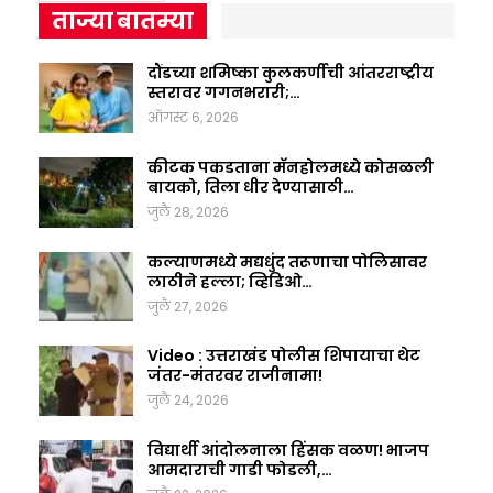
ताज्या बातम्या
दौंडच्या शमिष्का कुलकर्णीची आंतरराष्ट्रीय
स्तरावर गगनभरारी;…
ऑगस्ट 6, 2026
कीटक पकडताना मॅनहोलमध्ये कोसळली
बायको, तिला धीर देण्यासाठी…
जुलै 28, 2026
कल्याणमध्ये मद्यधुंद तरूणाचा पोलिसावर
लाठीने हल्ला; व्हिडिओ…
जुलै 27, 2026
Video : उत्तराखंड पोलीस शिपायाचा थेट
जंतर-मंतरवर राजीनामा!
जुलै 24, 2026
विद्यार्थी आंदोलनाला हिंसक वळण! भाजप
आमदाराची गाडी फोडली,…