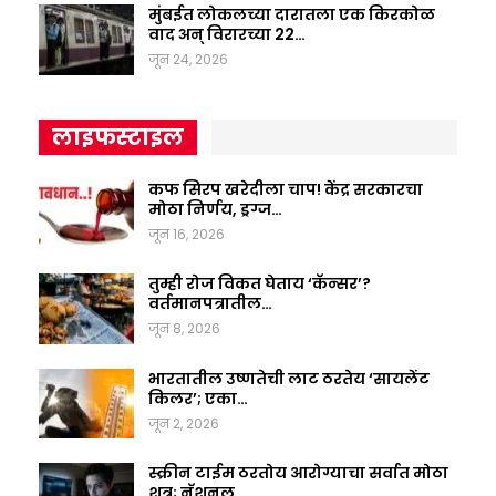
मुंबईत लोकलच्या दारातला एक किरकोळ
वाद अन् विरारच्या 22…
जून 24, 2026
लाइफस्टाइल
कफ सिरप खरेदीला चाप! केंद्र सरकारचा
मोठा निर्णय, ड्रग्ज…
जून 16, 2026
तुम्ही रोज विकत घेताय ‘कॅन्सर’?
वर्तमानपत्रातील…
जून 8, 2026
भारतातील उष्णतेची लाट ठरतेय ‘सायलेंट
किलर’; एका…
जून 2, 2026
स्क्रीन टाईम ठरतोय आरोग्याचा सर्वात मोठा
शत्रू; नॅशनल…