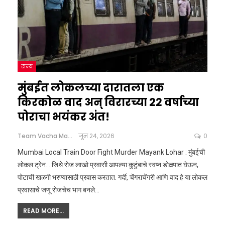
राज्य
मुंबईत लोकलच्या दारातला एक
किरकोळ वाद अन् विरारच्या 22 वर्षाच्या
पोराचा भयंकर अंत!
Team Vacha Marathi
जून 24, 2026
0
Mumbai Local Train Door Fight Murder Mayank Lohar : मुंबईची
लोकल ट्रेन... जिथे रोज लाखो प्रवासी आपल्या कुटुंबाचे स्वप्न डोळ्यात घेऊन,
पोटाची खळगी भरण्यासाठी प्रवास करतात. गर्दी, चेंगराचेंगरी आणि वाद हे या लोकल
प्रवासाचे जणू रोजचेच भाग बनले
…
READ MORE...