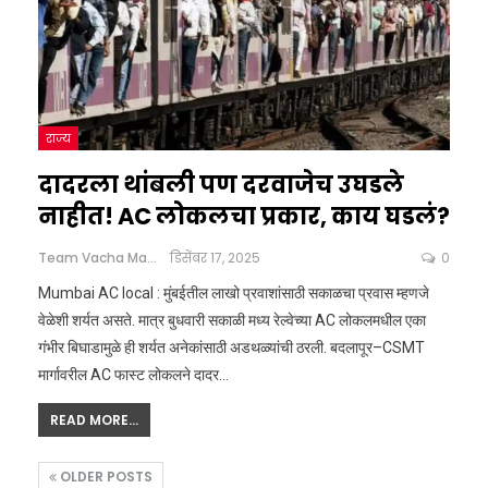
राज्य
दादरला थांबली पण दरवाजेच उघडले
नाहीत! AC लोकलचा प्रकार, काय घडलं?
Team Vacha Marathi
डिसेंबर 17, 2025
0
Mumbai AC local : मुंबईतील लाखो प्रवाशांसाठी सकाळचा प्रवास म्हणजे
वेळेशी शर्यत असते. मात्र बुधवारी सकाळी मध्य रेल्वेच्या AC लोकलमधील एका
गंभीर बिघाडामुळे ही शर्यत अनेकांसाठी अडथळ्यांची ठरली. बदलापूर–CSMT
मार्गावरील AC फास्ट लोकलने दादर
…
READ MORE...
OLDER POSTS