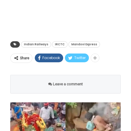
एका प्रवाशाच्या माहितीनुसार, काल ही गाडी सकाळी 11
वाजून 22 मिनिटांनी, तर आज 11 वाजून 10 मिनिटांनी
सुटली.
Indian Railways
IRCTC
Mandovi Express
Facebook
Twitter
Share
Leave a comment
‘वेळापत्रक केवळ दिखावा?’