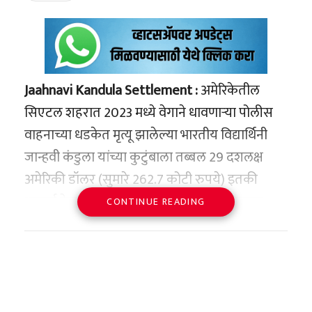
Jaahnavi Kandula Settlement :
अमेरिकेतील
सिएटल शहरात 2023 मध्ये वेगाने धावणाऱ्या पोलीस
वाहनाच्या धडकेत मृत्यू झालेल्या भारतीय विद्यार्थिनी
जान्हवी कंडुला यांच्या कुटुंबाला तब्बल 29 दशलक्ष
अमेरिकी डॉलर (सुमारे 262.7 कोटी रुपये) इतकी
भरपाई देण्याचा निर्णय घेण्यात आला आहे. सिएटल
CONTINUE READING
शहर प्रशासनाने अधिकृतरीत्या या आर्थिक तडजोडीची
घोषणा केली.
23 वर्षीय जान्हवी कंडुला या सिएटल येथील नॉर्थईस्टर्न
विद्यापीठात माहिती प्रणाली या विषयात पदव्युत्तर