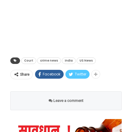
शिक्षण घेत होत्या. डिसेंबर 2023 मध्ये त्या रस्ता
ओलांडत असताना सिएटल पोलीस विभागातील
अधिकारी केविन डेव्ह यांच्या वाहनाने त्यांना जोरदार
धडक दिली.
Court
crime news
india
US News
Facebook
Twitter
Share
Leave a comment
अपघात कसा घडला?