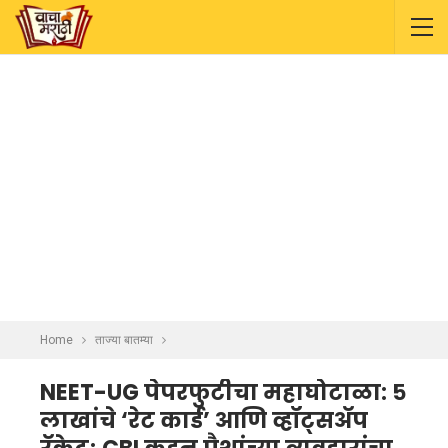
Home
ताज्या बातम्या
NEET-UG पेपरफुटीचा महाघोटाळा: ५
लाखांचे ‘रेट कार्ड’ आणि व्हॉट्सअ‍ॅप