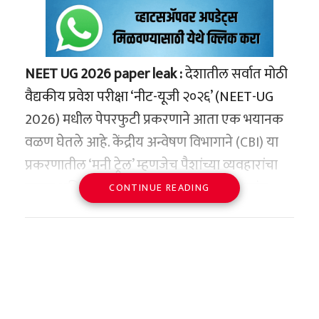
NEET UG 2026 paper leak :
देशातील सर्वात मोठी
वैद्यकीय प्रवेश परीक्षा ‘नीट-यूजी २०२६’ (NEET-UG
2026) मधील पेपरफुटी प्रकरणाने आता एक भयानक
वळण घेतले आहे. केंद्रीय अन्वेषण विभागाने (CBI) या
प्रकरणातील ‘मनी ट्रेल’ म्हणजेच पैशांच्या व्यवहारांचा
तपास अधिक तीव्र केला असून, या तपासात अत्यंत
CONTINUE READING
धक्कादायक माहिती समोर आली आहे. परीक्षेच्या
गोपनीयतेचा लिलाव करून प्रत्येक विद्यार्थ्याकडून ३
लाख ते ५ लाख रुपये उकळण्यात आल्याचा प्राथमिक
अंदाज सीबीआयने व्यक्त केला आहे.
राजस्थान कनेक्शन आणि