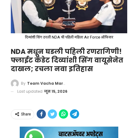
दिव्यांशी सिंग ठरली NDA ची पहिली महिला Air Force ऑफिसर
NDA मधून घडली पहिली रणरागिणी!
फ्लाईट कॅडेट दिव्यांशी सिंग वायूसेनेत
दाखल; रचला नवा इतिहास
हेही वाचा –
केरळमध्ये ‘हात’ जोरात! व्ही. डी. सतीशन
By
Team Vacha Marathi
होणार नवे मुख्यमंत्री; काँग्रेस हायकमांडचा मोठा निर्णय
Last updated
जून 15, 2026
केंद्र सरकारचा मोठा निर्णय:
परीक्षा रद्द
Govt Tightens Cough Syrup
Share
Rules, Prescription Needed for
शिक्षण मंत्रालयाच्या उच्च शिक्षण विभागाने १२ मे रोजी
More
दाखल केलेल्या तक्रारीनंतर सीबीआयने हा गुन्हा दाखल