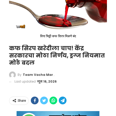
विना चिठ्ठी कफ सिरप मिळणे बंद
कफ सिरप खरेदीला चाप! केंद्र
सरकारचा मोठा निर्णय, ड्रग्ज नियमात
मोठे बदल
ऍडव्हान्स पेमेंट आणि प्रश्नांची
By
Team Vacha Marathi
Last updated
जून 16, 2026
गॅरंटी
तपास यंत्रणांनी आरोपींच्या आर्थिक व्यवहारांवर लक्ष
केंद्रित केले आहे. राजस्थानच्या विशेष ऑपरेशन्स ग्रुपला
Share
(SOG) आरोपी आणि परीक्षार्थी यांच्यात सुमारे १० लाख