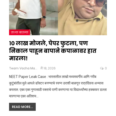
ताज्या बातम्या
१० लाख मोजले, पेपर फुटला, पण
निकाल पाहून बापाने कपाळावर हात
मारला!
Team Vacha Marathi
मे 18, 2026
0
NEET Paper Leak Case : भारतातील लाखो मध्यमवर्गीय आणि गरीब
कुटुंबांतील मुले आपले डॉक्टर बनण्याचे स्वप्न उराशी बाळगून रात्रंदिवस अभ्यास
करतात. एका एका गुणासाठी रक्ताचे पाणी करणाऱ्या या विद्यार्थ्यांच्या हक्कावर डल्ला
मारणाऱ्या एका अतिशय
…
READ MORE...