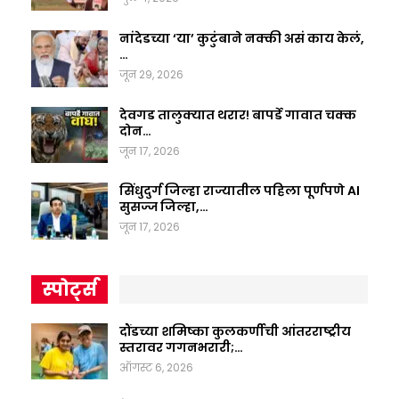
नांदेडच्या ‘या’ कुटुंबाने नक्की असं काय केलं,
…
जून 29, 2026
देवगड तालुक्यात थरार! बापर्डे गावात चक्क
दोन…
जून 17, 2026
सिंधुदुर्ग जिल्हा राज्यातील पहिला पूर्णपणे AI
सुसज्ज जिल्हा,…
जून 17, 2026
स्पोर्ट्स
दौंडच्या शमिष्का कुलकर्णीची आंतरराष्ट्रीय
स्तरावर गगनभरारी;…
ऑगस्ट 6, 2026