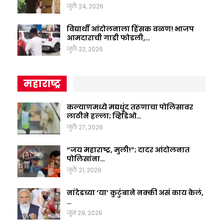
जुलै 24, 2026
विद्यार्थी आंदोलनाला हिंसक वळण! भाजप
आमदाराची गाडी फोडली,…
जुलै 22, 2026
महाराष्ट्र
कल्याणमध्ये मद्यधुंद तरूणाचा पोलिसावर
लाठीने हल्ला; व्हिडिओ…
जुलै 27, 2026
“जय महाराष्ट्र, मुली!”; दादर आंदोलनात
पोलिसांना…
जुलै 21, 2026
नांदेडच्या ‘या’ कुटुंबाने नक्की असं काय केलं,
…
जून 29, 2026