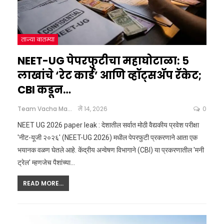
ताज्या बातम्या
NEET-UG पेपरफुटीचा महाघोटाळा: ५
लाखांचे ‘रेट कार्ड’ आणि व्हॉट्सअ‍ॅप रॅकेट;
CBI कडून…
Team Vacha Marathi
मे 14, 2026
0
NEET UG 2026 paper leak : देशातील सर्वात मोठी वैद्यकीय प्रवेश परीक्षा
'नीट-यूजी २०२६' (NEET-UG 2026) मधील पेपरफुटी प्रकरणाने आता एक
भयानक वळण घेतले आहे. केंद्रीय अन्वेषण विभागाने (CBI) या प्रकरणातील 'मनी
ट्रेल' म्हणजेच पैशांच्या
…
READ MORE...