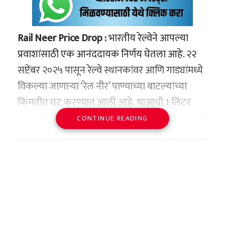
Rail Neer Price Drop :
भारतीय रेल्वेने आपल्या
प्रवाशांसाठी एक आनंददायक निर्णय घेतला आहे. २२
सप्टेंबर २०२५ पासून रेल्वे स्थानकांवर आणि गाड्यांमध्ये
विकल्या जाणाऱ्या ‘रेल नीर’ पाण्याच्या बाटल्यांच्या
किमतीत घट करण्यात आली आहे. याआधी 1 लिटर
पाण्याची बाटली 15 रुपयांना मिळत होती, परंतु आता ती
CONTINUE READING
फक्त 14 रुपयांना उपलब्ध होणार आहे. याचप्रमाणे, अर्धा
लिटर (500ml) पाण्याची किंमत 10 रुपयांवरून 9
रुपयांवर आली आहे.
भारतीय रेल्वे मंत्रालयाच्या अधिकृत निवेदनात नमूद
करण्यात आलं आहे की, ही नवीन दररचना 22
सप्टेंबरपासून संपूर्ण देशभर लागू होणार आहे. केवळ रेल