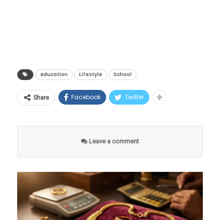
education
Lifestyle
School
Facebook
Twitter
Share
स्पष्ट ध्येय ठरवा:
Leave a comment
सर्वप्रथम तुम्हाला कोणत्या विषयाचा किंवा
विषयाचा अभ्यास करायचा आहे ते ठरवा.
उदाहरण: “गणितात त्रिकोणमितीच्या 5 समस्या
सोडवायच्या.”
पोमोडोरो टाइमर सेट करा: