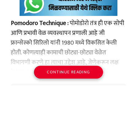
Pomodoro Technique :
पोमोडोरो तंत्र ही एक सोपी
आणि प्रभावी वेळ व्यवस्थापन प्रणाली आहे जी
फ्रान्सेस्को सिरिलो यांनी 1980 मध्ये विकसित केली
होती. कोणत्याही कामाची छोट्या-छोट्या वेळेत
विभागणी करणे हा त्याचा उद्देश आहे, जेणेकरून लक्ष
केंद्रित राहते आणि मानसिक थकवा कमी होतो. 25
CONTINUE READING
मिनिटे काम करण्याचा आणि 5 मिनिटांचा ब्रेक घेण्याचा
नियम आहे. त्याला “पोमोडोरो” म्हटले गेले कारण ते
प्रथम टोमॅटोच्या आकाराच्या किचन टाइमरसह लागू
केले गेले.
विद्यार्थ्यांनी पोमोडोरो तंत्र कसे वापरावे?