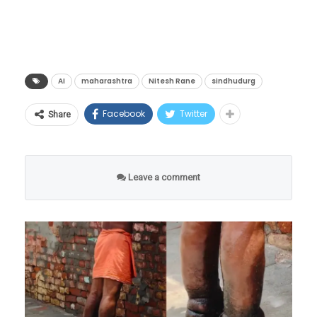
पारंपारिक प्रशासकीय व्यवस्थेला आधुनिक तंत्रज्ञानाचा
pic.twitter.com/LhcnqUjIPh
शॉक देऊन थेट डिजिटल युगात नेणारा हा प्रयोग संपूर्ण
देशाचे लक्ष वेधून घेत आहे.
— Tathvam-asi (@tathvamasi6)
लुमुम्बा यांच्या हत्येनंतर, १९६५ मध्ये मोबुतु सेसे से科
June 17, 2026
(मोबुतु सेसे सेको) या हुकूमशहाने लष्करी बंडाद्वारे सत्ता
या ऐतिहासिक प्रकल्पाची प्रत्यक्ष मैदानावर
AI
maharashtra
Nitesh Rane
sindhudurg
हस्तगत केली आणि देशाला एका अंधाऱ्या खाईत लोटले.
अंमलबजावणी करण्यासाठी आणि आतापर्यंत झालेल्या
Facebook
Twitter
Share
१९७१ मध्ये त्याने देशाचे नाव बदलून ‘झैरे’ (Zaire) केले.
प्रगतीचा थेट लेखाजोखा मांडण्यासाठी नुकतीच सिंधुदुर्ग
या हुकूमशाहीच्या काळात कॉंगोच्या जनतेने प्रचंड छळ
जिल्हा प्रशासनाची एक अत्यंत महत्त्वाची आणि
प्रार्थना करताना ती महिला म्हणते आहे की, “येशू तू तुषा
सोसला.
उच्चस्तरीय आढावा बैठक पालकमंत्री नितेश राणे यांच्या
Leave a comment
चमत्कार दाखव आणि ही रिकामी जमीन आम्हाला देऊन
उपस्थितीत पार पडली. तंत्रज्ञानाचा हा महाप्रचंड प्रवास
टाक, जेणेकरून आम्ही या जागेवर एक भव्य चर्चची
केवळ कागदावर राहू नये, तर तो थेट समाजातील
निर्मिती करू शकू.” ख्रिश्चन धर्मात काही विशिष्ट विधींमध्ये
शेवटच्या घटकापर्यंत पोहोचावा, यासाठी प्रशासन आता
पवित्र तेलाचा (Anointing Oil) वापर करून जागा
युद्धपातळीवर कामाला लागले आहे.
किंवा व्यक्तीला आशीर्वादित करण्याची परंपरा आहे.
परंतु, थेट सरकारी जमिनीवर मालकी हक्क