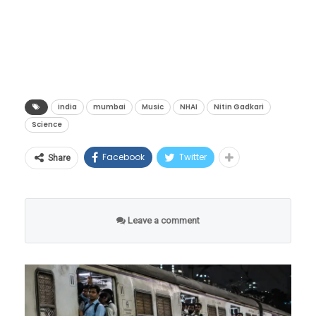
स्पष्ट ऐकू येते.
india
mumbai
Music
NHAI
Nitin Gadkari
Science
Facebook
Twitter
Share
Leave a comment
कसं काम करतो हा रस्ता?
या रस्त्यावर विशेष प्रकारच्या खाचा (रंबल स्ट्रिप्स)
अचूक अंतर आणि खोली लक्षात घेऊन डांबरात कोरल्या