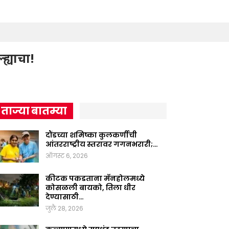
ह्याचा!
ताज्या बातम्या
दौंडच्या शमिष्का कुलकर्णीची
आंतरराष्ट्रीय स्तरावर गगनभरारी;…
ऑगस्ट 6, 2026
कीटक पकडताना मॅनहोलमध्ये
कोसळली बायको, तिला धीर
देण्यासाठी…
जुलै 28, 2026