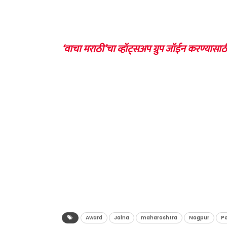
‘वाचा मराठी’चा व्हॉट्सअप ग्रुप जॉईन करण्यासाठ
Award
Jalna
maharashtra
Nagpur
Po