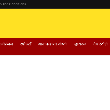
m And Conditions
नोरंजन
स्पोर्ट्स
गावाकडच्या गोष्टी
व्हायरल
वेब स्टोरी