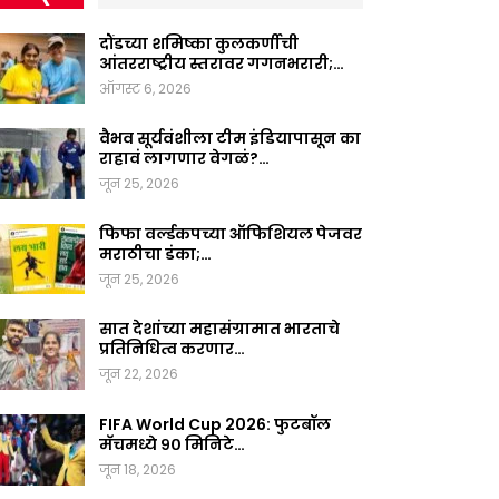
दौंडच्या शमिष्का कुलकर्णीची
आंतरराष्ट्रीय स्तरावर गगनभरारी;…
ऑगस्ट 6, 2026
वैभव सूर्यवंशीला टीम इंडियापासून का
राहावं लागणार वेगळं?…
जून 25, 2026
फिफा वर्ल्डकपच्या ऑफिशियल पेजवर
मराठीचा डंका;…
जून 25, 2026
सात देशांच्या महासंग्रामात भारताचे
प्रतिनिधित्व करणार…
जून 22, 2026
FIFA World Cup 2026: फुटबॉल
मॅचमध्ये ९० मिनिटे…
जून 18, 2026