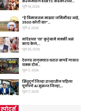
केरळमधील KSRTC कंडक्टरच्या…
जुलै 19, 2026
“हे विमानतळ माझ्या जमिनीवर आहे,
३५०० कोटी द्या!”…
जुलै 4, 2026
नांदेडच्या ‘या’ कुटुंबाने नक्की असं
काय केलं,…
जून 29, 2026
देवगड तालुक्यात थरार! बापर्डे गावात
चक्क दोन…
जून 17, 2026
सिंधुदुर्ग जिल्हा राज्यातील पहिला
पूर्णपणे AI सुसज्ज जिल्हा,…
जून 17, 2026
स्पोर्ट्स