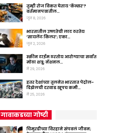
तुम्ही रोज विकत घेताय ‘कॅन्सर’?
वर्तमानपत्रातील…
जून 8, 2026
भारतातील उष्णतेची लाट ठरतेय
‘सायलेंट किलर’; एका…
जून 2, 2026
स्क्रीन टाईम ठरतोय आरोग्याचा सर्वात
मोठा शत्रू; नॅशनल…
मे 29, 2026
इतर देशांच्या तुलनेत भारतात पेट्रोल-
डिझेलची दरवाढ खूपच कमी…
मे 25, 2026
गावाकडच्या गोष्टी
चिमुरडीच्या विरहाने संपवलं जीवन;