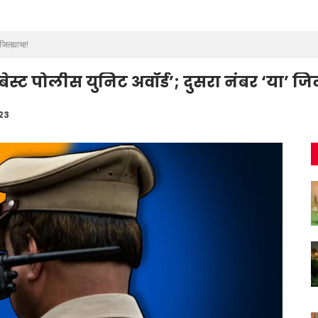
िल्ह्याचा!
स्ट पोलीस युनिट अवॉर्ड’; दुसरा नंबर ‘या’ जिल्
023