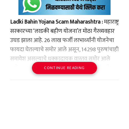
Ladki Bahin Yojana Scam Maharashtra :
महाराष्ट्र
सरकारच्या ‘लाडकी बहीण योजना’त मोठा गैरव्यवहार
उघड झाला आहे. 26 लाख फर्जी लाभार्थ्यांनी योजनेचा
फायदा घेतल्याचे समोर आले असून, 14298 पुरुषांचाही
समावेश असल्याचे धक्कादायक वास्तव समोर आले
आहे. सध्या या सर्व खात्यांवरील पैसे रोखण्यात आले
CONTINUE READING
आहेत.
महिला आणि बालविकास मंत्री अदिती तटकरे यांनी
माहिती देताना सांगितले की, योजनेच्या लाभार्थ्यांची
पात्रता तपासण्यासाठी सर्व संबंधित खात्यांकडून डेटा
मागवण्यात आला. तपासणीत असे आढळून आले की,
अनेकजण एकाच वेळी इतर शासकीय योजनांचाही लाभ