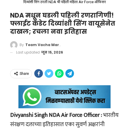
दिव्यांशी सिंग ठरली NDA ची पहिली महिला Air Force ऑफिसर
मिळू लागला आहे.
NDA मधून घडली पहिली रणरागिणी!
फ्लाईट कॅडेट दिव्यांशी सिंग वायूसेनेत
दाखल; रचला नवा इतिहास
By
Team Vacha Marathi
Last updated
जून 15, 2026
Govt Tightens Cough Syrup
Share
Rules, Prescription Needed for
More
ईव्ही (EV – Electric Vehicle) आणि बॅटरी
Formulations
#CoughSyrupRules
टेक्नॉलॉजी:
संपूर्ण जग आता पेट्रोल-डिझेल सोडून
#IndiaPharmaNews
इलेक्ट्रिक गाड्यांकडे वळले आहे. ईव्ही बॅटरी
Divyanshi Singh NDA Air Force Officer :
भारतीय
#PrescriptionMedicine
मॅनेजमेंट, चार्जिंग स्टेशन इन्स्टॉलेशन, आणि ईव्ही
संरक्षण दलाच्या इतिहासात एका सुवर्ण अक्षरांनी