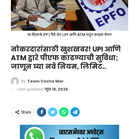
जून २०२५ पासून २६.३४ लाख
खात्यांचे पेमेंट रोखले
ता पीएफचे (PF) पैसे थेट UPI आणि ATM मधून काढता येणार
जून 2025 पासून या फर्जी लाभार्थ्यांचे पैसे थांबवण्यात
आले असून, दुसरीकडे 2.25 कोटी पात्र महिलांना दरमहा
नोकरदारांसाठी खुशखबर! UPI आणि
ATM द्वारे पीएफ काढण्याची सुविधा;
₹1500 ची मदत मिळाल्याचे सरकारकडून सांगण्यात
जाणून घ्या नवे नियम, लिमिट..
आले आहे. योजनेच्या पुनर्तपासणीसाठी
जिल्हाधिकाऱ्यांना जबाबदारी देण्यात आली आहे. पात्र
By
Team Vacha Marathi
ठरणाऱ्या महिलांना पुन्हा लाभ दिला जाणार आहे.
Last updated
जून 18, 2026
फसवणूक करणाऱ्यांवर
Share
कारवाई होणार
मंत्री अदिती तटकरे म्हणाल्या, “या योजनेत गोंधळ