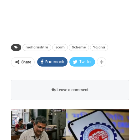
घेत होते, तर काही कुटुंबांतील तीनपेक्षा अधिक
सदस्यांनी योजनेचा लाभ घेतला होता.
maharashtra
scam
Scheme
Yojana
Facebook
Twitter
Share
Leave a comment
यात सर्वात मोठा धक्का म्हणजे – ‘लाडकी बहीण’ या
फक्त महिलांसाठीच्या योजनेचा लाभ अनेक पुरुषांनीही
घेतल्याचे स्पष्ट झाले आहे.