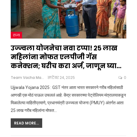
राज्य
उज्ज्वला योजनेचा नवा टप्पा! २५ लाख
महिलांना मोफत एलपीजी गॅस
कनेक्शन; घरीच करा अर्ज, जाणून घ्या…
Team Vacha Marathi
सप्टेंबर 24, 2025
0
Ujjwala Yojana 2025 : GST नंतर आता भारत सरकारने गरीब महिलांसाठी
आणखी एक मोठं पाऊल उचललं आहे. केंद्र सरकारच्या पेट्रोलियम मंत्रालयाकडून
मिळालेल्या माहितीप्रमाणे, प्रधानमंत्री उज्ज्वला योजना (PMUY) अंतर्गत आता
25 लाख गरीब महिलांना मोफत
…
READ MORE...