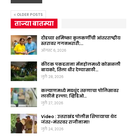
OLDER POSTS
ताज्या बातम्या
दौंडच्या शमिष्का कुलकर्णीची आंतरराष्ट्रीय
स्तरावर गगनभरारी;…
ऑगस्ट 6, 2026
कीटक पकडताना मॅनहोलमध्ये कोसळली
बायको, तिला धीर देण्यासाठी…
जुलै 28, 2026
कल्याणमध्ये मद्यधुंद तरूणाचा पोलिसावर
लाठीने हल्ला; व्हिडिओ…
जुलै 27, 2026
Video : उत्तराखंड पोलीस शिपायाचा थेट
जंतर-मंतरवर राजीनामा!
जुलै 24, 2026