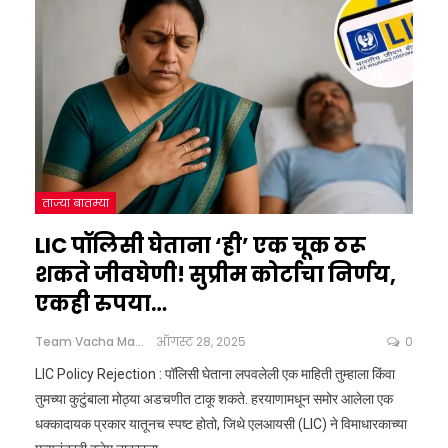
ताज्या बातम्या
LIC पॉलिसी घेताना ‘ही’ एक चूक ठरू
शकते जीवघेणी! सुप्रीम कोर्टाचा निर्णय,
एकही रुपया…
Team Vacha Marathi
ऑगस्ट 28, 2025
0
LIC Policy Rejection : पॉलिसी घेताना लपवलेली एक माहिती तुम्हाला किंवा
तुमच्या कुटुंबाला मोठ्या अडचणीत टाकू शकते. हरयाणामधून समोर आलेला एक
धक्कादायक प्रकार यातूनच स्पष्ट होतो, जिथे एलआयसी (LIC) ने विमाधारकाच्या