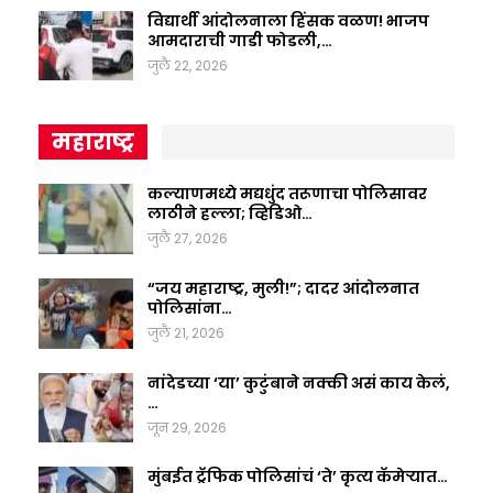
विद्यार्थी आंदोलनाला हिंसक वळण! भाजप
आमदाराची गाडी फोडली,…
जुलै 22, 2026
महाराष्ट्र
कल्याणमध्ये मद्यधुंद तरूणाचा पोलिसावर
लाठीने हल्ला; व्हिडिओ…
जुलै 27, 2026
“जय महाराष्ट्र, मुली!”; दादर आंदोलनात
पोलिसांना…
जुलै 21, 2026
नांदेडच्या ‘या’ कुटुंबाने नक्की असं काय केलं,
…
जून 29, 2026
मुंबईत ट्रॅफिक पोलिसांचं ‘ते’ कृत्य कॅमेऱ्यात…