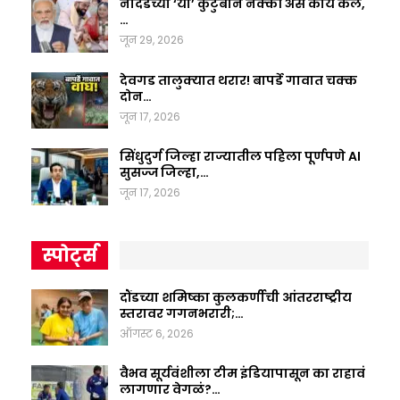
नांदेडच्या ‘या’ कुटुंबाने नक्की असं काय केलं,
…
जून 29, 2026
देवगड तालुक्यात थरार! बापर्डे गावात चक्क
दोन…
जून 17, 2026
सिंधुदुर्ग जिल्हा राज्यातील पहिला पूर्णपणे AI
सुसज्ज जिल्हा,…
जून 17, 2026
स्पोर्ट्स
दौंडच्या शमिष्का कुलकर्णीची आंतरराष्ट्रीय
स्तरावर गगनभरारी;…
ऑगस्ट 6, 2026
वैभव सूर्यवंशीला टीम इंडियापासून का राहावं
लागणार वेगळं?…