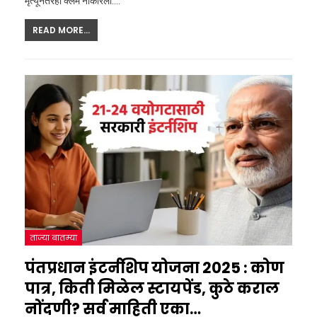
मृत्यूनंतरही क्लेम नाकारला.
…
READ MORE...
ताज्या बातम्या
पंतप्रधान इंटर्नशिप योजना 2025 : कोण
पात्र, किती मिळेल स्टायपेंड, कुठे कराल
नोंदणी? सर्व माहिती एका…