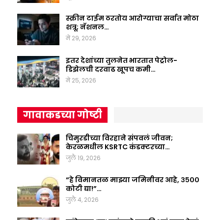
स्क्रीन टाईम ठरतोय आरोग्याचा सर्वात मोठा
शत्रू; नॅशनल…
मे 29, 2026
इतर देशांच्या तुलनेत भारतात पेट्रोल-
डिझेलची दरवाढ खूपच कमी…
मे 25, 2026
गावाकडच्या गोष्टी
चिमुरडीच्या विरहाने संपवलं जीवन;
केरळमधील KSRTC कंडक्टरच्या…
जुलै 19, 2026
“हे विमानतळ माझ्या जमिनीवर आहे, ३५००
कोटी द्या!”…
जुलै 4, 2026