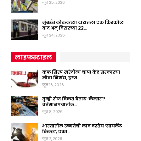
जून 25, 2026
मुंबईत लोकलच्या दारातला एक किरकोळ
वाद अन् विरारच्या 22…
जून 24, 2026
लाइफस्टाइल
कफ सिरप खरेदीला चाप! केंद्र सरकारचा
मोठा निर्णय, ड्रग्ज…
जून 16, 2026
तुम्ही रोज विकत घेताय ‘कॅन्सर’?
वर्तमानपत्रातील…
जून 8, 2026
भारतातील उष्णतेची लाट ठरतेय ‘सायलेंट
किलर’; एका…
जून 2, 2026