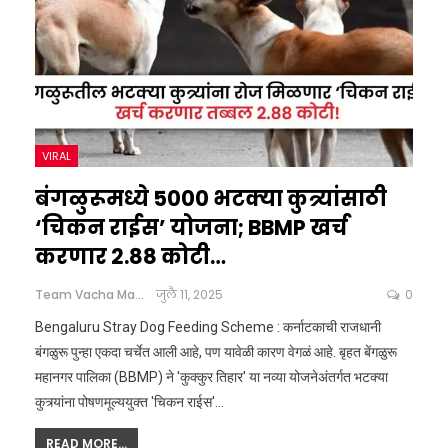
VIRAL
बंगळुरूमध्ये 5000 भटक्या कुत्र्यांसाठी
‘चिकन राईस’ योजना; BBMP खर्च
करणार 2.88 कोटी…
Team Vacha Marathi
जुलै 11, 2025
0
Bengaluru Stray Dog Feeding Scheme : कर्नाटकाची राजधानी
बंगळुरू पुन्हा एकदा चर्चेत आली आहे, पण यावेळी कारण वेगळं आहे. बृहत बेंगळुरू
महानगर पालिका (BBMP) ने 'कुक्कुर तिहार' या नव्या योजनेअंतर्गत भटक्या
कुत्र्यांना पोषणमूल्ययुक्त 'चिकन राईस'
…
READ MORE...