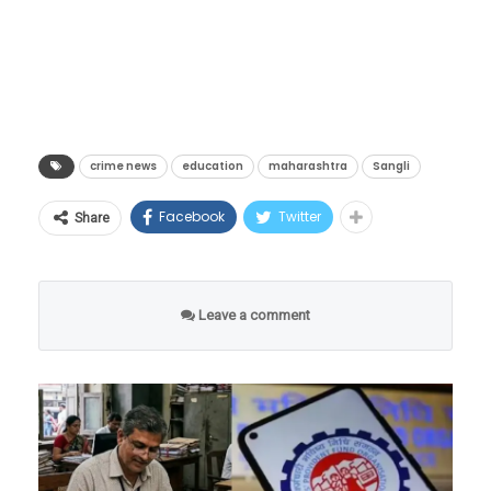
10वीची शेवटची परीक्षा दिली होती. परीक्षा संपल्यानंतर
तो शॉर्टकट म्हणून एज्युकेशन सोसायटीच्या गेटवरून
उडी मारून जात होता. त्यावेळी परांजपे यांनी त्याला
पाहिले आणि त्याला तसे करू नको असे सांगत रागावले.
crime news
education
maharashtra
Sangli
Facebook
Twitter
Share
Leave a comment
याच गोष्टीचा राग मनात धरून मुलाने संतापाच्या भरात