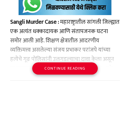
Sangli Murder Case :
महाराष्ट्रातील सांगली जिल्ह्यात
एक अत्यंत धक्कादायक आणि संतापजनक घटना
समोर आली आहे. शिक्षण क्षेत्रातील आदरणीय
व्यक्तिमत्त्व असलेल्या संजय प्रभाकर परांजपे यांच्या
हत्येचे गूढ पोलिसांनी उलगडल्याचा दावा केला असून
या प्रकरणात 16 वर्षीय मुलाला ताब्यात घेण्यात आले
CONTINUE READING
आहे. पोलिसांच्या माहितीनुसार, या मुलाने 18 मार्च रोजी
परांजपे यांच्या हत्येची कबुली दिली आहे.
नेमकी घटना काय घडली?
पालुस पोलीस ठाण्याचे निरीक्षक सिद्धेश्वर जंगम यांनी
दिलेल्या माहितीनुसार, आरोपी मुलाने त्या दिवशी