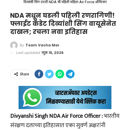
दिव्यांशी सिंग ठरली NDA ची पहिली महिला Air Force ऑफिसर
मिळू लागला आहे.
NDA मधून घडली पहिली रणरागिणी!
फ्लाईट कॅडेट दिव्यांशी सिंग वायूसेनेत
दाखल; रचला नवा इतिहास
By
Team Vacha Marathi
Last updated
जून 15, 2026
Govt Tightens Cough Syrup
Share
Rules, Prescription Needed for
More
ईव्ही (EV – Electric Vehicle) आणि बॅटरी
Formulations
#CoughSyrupRules
टेक्नॉलॉजी:
संपूर्ण जग आता पेट्रोल-डिझेल सोडून
#IndiaPharmaNews
इलेक्ट्रिक गाड्यांकडे वळले आहे. ईव्ही बॅटरी
Divyanshi Singh NDA Air Force Officer :
भारतीय
#PrescriptionMedicine
मॅनेजमेंट, चार्जिंग स्टेशन इन्स्टॉलेशन, आणि ईव्ही
संरक्षण दलाच्या इतिहासात एका सुवर्ण अक्षरांनी