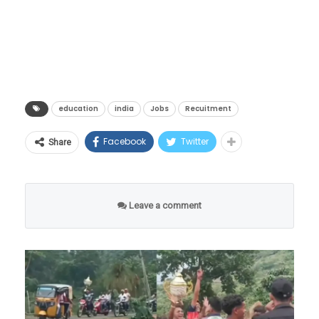
इमारती, गाड्या आणि सर्व सुखसुविधा अगदी सुस्थितीत
कोर्सेसना स्कोप असेल? कुठे नोकरीची हमी मिळेल
आपल्या क्लेमची सद्यस्थिती ट्रान्सफर ट्रॅक करणे शक्य
दिसत आहेत, पण तिथे एकही माणूस उपस्थित नाही.
आणि कुठे पैसा सुरक्षित राहील?”
होणार आहे.
रस्ते पूर्णपणे ओस पडले आहेत, जणू काही संपूर्ण
जेव्हा तंत्रज्ञानामुळे जुने मार्ग बंद होतात, तेव्हा नवनवीन
डिजिटल क्रांती की आर्थिक
लुमुम्बा यांच्या हत्येनंतर, १९६५ मध्ये मोबुतु सेसे से科
मानवजात एका रात्रीत गायब झाली आहे.
संधींची शेकडो दारे उघडतात. एआयच्या युगात जर
जोखीम?
(मोबुतु सेसे सेको) या हुकूमशहाने लष्करी बंडाद्वारे सत्ता
हेही वाचा –
Viral Video : माणूस एवढं कसं सहन करू
तुम्हाला ‘फ्युचर-प्रूफ’ (Future-Proof) करिअर
education
india
Jobs
Recuitment
हस्तगत केली आणि देशाला एका अंधाऱ्या खाईत लोटले.
या ऐतिहासिक निर्णयाचे वित्तीय क्षेत्रातील तज्ज्ञांनी
शकतो? १२ वर्षांपासून न बसलेल्या या साधूची गोष्ट…
करायचे असेल, तर आता पुस्तकी ज्ञानाच्या पलीकडे
१९७१ मध्ये त्याने देशाचे नाव बदलून ‘झैरे’ (Zaire) केले.
स्वागत केले आहे. ‘रेडो-क्यू’ (RedoQ) चे मुख्य
Facebook
Twitter
Share
जाऊन मानवी बुद्धिमत्ता, भावना (EQ), सर्जनशीलता
या हुकूमशाहीच्या काळात कॉंगोच्या जनतेने प्रचंड छळ
“मी चुकून एका प्रयोगादरम्यान २०५५ या वर्षात
कार्यकारी अधिकारी दिपाल दत्ता यांच्या मते,
आणि थेट व्यावहारिक कौशल्यांचा (Practical Skills)
सोसला.
पोहोचलो आहे. येथे सर्व काही आहे, पण मानवजात
“भारतातील कोट्यवधी पगारदार कर्मचाऱ्यांसाठी पीएफ
मेळ घालणारे कोर्सेस निवडावे लागतील. पुढील काळात
पूर्णपणे नष्ट झाली आहे. मी या संपूर्ण ग्रहावर एकटाच
Leave a comment
ही त्यांची सर्वात मोठी वित्तीय मालमत्ता आहे. ही रक्कम
सर्वाधिक मागणी असणाऱ्या आणि लाखो-करोडोंचे
जिवंत उरलो आहे,” असा दावा हा मास्क मॅन करतो.
युपीआयच्या पायाभूत सुविधांशी जोडल्यामुळे युजर्सना
पॅकेज मिळवून देणाऱ्या नवीन पर्यायांचा हा एक सखोल
आश्चर्याची गोष्ट म्हणजे, तो ज्या मोबाईल फोनचा वापर
त्यांच्या स्वतःच्या पैशांवर अधिक नियंत्रण मिळेल.
आणि संशोधनात्मक रिपोर्ट.
करून व्हिडिओ रेकॉर्ड करत आहे, त्यावर २०२६ ऐवजी
आणीबाणीच्या काळात तात्काळ रोखता (Liquidity)
२०५५ हे वर्ष दिसत असल्याचा दावाही त्याने केला आहे.
उपलब्ध करून देणारा हा निर्णय देशाच्या डिजिटल