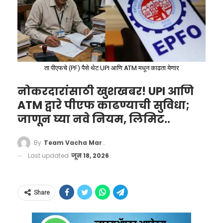
एका मुलाखतीदरम्यान अर्जुन तेंडुलकरला पुढील पाच
वर्षांत तो कशासाठी ओळखला जावा असे विचारण्यात
आले. त्याला तीन पर्याय देण्यात आले होते —
भारतासाठी खेळणारा क्रिकेटपटू
ता पीएफचे (PF) पैसे थेट UPI आणि ATM मधून काढता येणार
Indian Premier League
मधील स्टार खेळाडू
नोकरदारांसाठी खुशखबर! UPI आणि
किंवा स्वतःच्या आयुष्यात समाधानी राहून
ATM द्वारे पीएफ काढण्याची सुविधा;
क्रिकेटला पूर्ण समर्पण करणारा खेळाडू
जाणून घ्या नवे नियम, लिमिट..
या प्रश्नावर अर्जुनने तिसरा पर्याय निवडला.
By
Team Vacha Marathi
Last updated
जून 18, 2026
Share