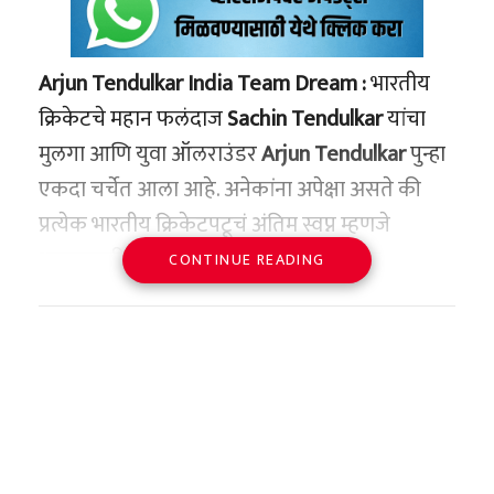
Arjun Tendulkar India Team Dream :
भारतीय
क्रिकेटचे महान फलंदाज
Sachin Tendulkar
यांचा
मुलगा आणि युवा ऑलराउंडर
Arjun Tendulkar
पुन्हा
एकदा चर्चेत आला आहे. अनेकांना अपेक्षा असते की
प्रत्येक भारतीय क्रिकेटपटूचं अंतिम स्वप्न म्हणजे
भारतासाठी खेळणे. मात्र अर्जुनने दिलेल्या एका
CONTINUE READING
प्रामाणिक मुलाखतीत असे वक्तव्य केले आहे, ज्यामुळे
क्रिकेटप्रेमींच्या भुवया उंचावल्या आहेत.
त्याने स्पष्टपणे सांगितले की,
त्याला भारतासाठी
खेळण्याचे स्वप्न नाही
, तर तो स्वतःच्या प्रवासावर लक्ष
केंद्रित करून क्रिकेटमध्ये प्रामाणिकपणे योगदान
देण्यावर भर देतो.