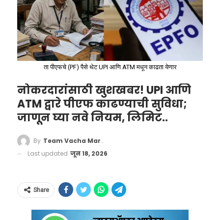
पाठीवर कौतुकाची थाप दिली. तामिळनाडूच्या क्रीडा
क्षेत्राला जागतिक स्तरावर नेण्यात प्रज्ञानंदचे योगदान
अतुलनीय असल्याचे मुख्यमंत्री यावेळी म्हणाले.
ता पीएफचे (PF) पैसे थेट UPI आणि ATM मधून काढता येणार
नोकरदारांसाठी खुशखबर! UPI आणि
ATM द्वारे पीएफ काढण्याची सुविधा;
जाणून घ्या नवे नियम, लिमिट..
By
Team Vacha Marathi
Last updated
जून 18, 2026
जेव्हा मुख्यमंत्री आणि ग्रँडमास्टर
Share
आमनेसामने आले!