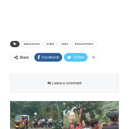
इमारती, गाड्या आणि सर्व सुखसुविधा अगदी सुस्थितीत
कोर्सेसना स्कोप असेल? कुठे नोकरीची हमी मिळेल
आपल्या क्लेमची सद्यस्थिती ट्रान्सफर ट्रॅक करणे शक्य
दिसत आहेत, पण तिथे एकही माणूस उपस्थित नाही.
आणि कुठे पैसा सुरक्षित राहील?”
होणार आहे.
रस्ते पूर्णपणे ओस पडले आहेत, जणू काही संपूर्ण
जेव्हा तंत्रज्ञानामुळे जुने मार्ग बंद होतात, तेव्हा नवनवीन
डिजिटल क्रांती की आर्थिक
लुमुम्बा यांच्या हत्येनंतर, १९६५ मध्ये मोबुतु सेसे से科
मानवजात एका रात्रीत गायब झाली आहे.
संधींची शेकडो दारे उघडतात. एआयच्या युगात जर
जोखीम?
(मोबुतु सेसे सेको) या हुकूमशहाने लष्करी बंडाद्वारे सत्ता
हेही वाचा –
Viral Video : माणूस एवढं कसं सहन करू
तुम्हाला ‘फ्युचर-प्रूफ’ (Future-Proof) करिअर
education
india
Jobs
Recuitment
हस्तगत केली आणि देशाला एका अंधाऱ्या खाईत लोटले.
या ऐतिहासिक निर्णयाचे वित्तीय क्षेत्रातील तज्ज्ञांनी
शकतो? १२ वर्षांपासून न बसलेल्या या साधूची गोष्ट…
करायचे असेल, तर आता पुस्तकी ज्ञानाच्या पलीकडे
१९७१ मध्ये त्याने देशाचे नाव बदलून ‘झैरे’ (Zaire) केले.
स्वागत केले आहे. ‘रेडो-क्यू’ (RedoQ) चे मुख्य
Facebook
Twitter
Share
जाऊन मानवी बुद्धिमत्ता, भावना (EQ), सर्जनशीलता
या हुकूमशाहीच्या काळात कॉंगोच्या जनतेने प्रचंड छळ
“मी चुकून एका प्रयोगादरम्यान २०५५ या वर्षात
कार्यकारी अधिकारी दिपाल दत्ता यांच्या मते,
आणि थेट व्यावहारिक कौशल्यांचा (Practical Skills)
सोसला.
पोहोचलो आहे. येथे सर्व काही आहे, पण मानवजात
“भारतातील कोट्यवधी पगारदार कर्मचाऱ्यांसाठी पीएफ
मेळ घालणारे कोर्सेस निवडावे लागतील. पुढील काळात
पूर्णपणे नष्ट झाली आहे. मी या संपूर्ण ग्रहावर एकटाच
Leave a comment
ही त्यांची सर्वात मोठी वित्तीय मालमत्ता आहे. ही रक्कम
सर्वाधिक मागणी असणाऱ्या आणि लाखो-करोडोंचे
जिवंत उरलो आहे,” असा दावा हा मास्क मॅन करतो.
युपीआयच्या पायाभूत सुविधांशी जोडल्यामुळे युजर्सना
पॅकेज मिळवून देणाऱ्या नवीन पर्यायांचा हा एक सखोल
आश्चर्याची गोष्ट म्हणजे, तो ज्या मोबाईल फोनचा वापर
त्यांच्या स्वतःच्या पैशांवर अधिक नियंत्रण मिळेल.
आणि संशोधनात्मक रिपोर्ट.
करून व्हिडिओ रेकॉर्ड करत आहे, त्यावर २०२६ ऐवजी
आणीबाणीच्या काळात तात्काळ रोखता (Liquidity)
२०५५ हे वर्ष दिसत असल्याचा दावाही त्याने केला आहे.
उपलब्ध करून देणारा हा निर्णय देशाच्या डिजिटल