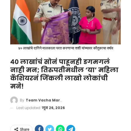
सरासरी:
33.45
स्ट्राइक रेट:
153.97
त्याच्या दमदार फलंदाजीमुळे त्याच्या संघाला स्पर्धेत
तिसरे स्थान
मिळवण्यात मोठी मदत झाली.
४० लाखांचे दागिने मालकाला परत करणाऱ्या शशी यांच्यावर कौतुकाचा वर्षाव
या कामगिरीमुळे आगामी हंगामात वॉर्नरकडून आणखी
४० लाखांचं सोनं पाहूनही डगमगलं
मोठ्या अपेक्षा व्यक्त केल्या जात आहेत.
नाही मन; तिरुपतीमधील ‘या’ महिला
कॅशियरनं जिंकली लाखो लोकांची
मने!
By
Team Vacha Marathi
Last updated
जून 26, 2026
Share