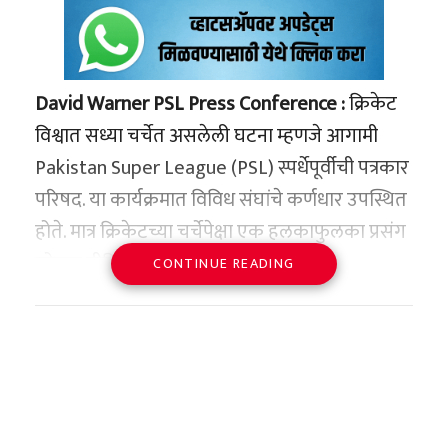
David Warner PSL Press Conference :
क्रिकेट
विश्वात सध्या चर्चेत असलेली घटना म्हणजे आगामी
Pakistan Super League (PSL) स्पर्धेपूर्वीची पत्रकार
परिषद. या कार्यक्रमात विविध संघांचे कर्णधार उपस्थित
होते. मात्र क्रिकेटच्या चर्चेपेक्षा एक हलकाफुलका प्रसंग
सोशल मीडियावर प्रचंड व्हायरल झाला.
CONTINUE READING
या प्रसंगाचा केंद्रबिंदू ठरला ऑस्ट्रेलियाचे धडाकेबाज
फलंदाज David Warner. त्याने पत्रकार परिषदेत
केलेल्या विनोदी टोमण्यामुळे उपस्थित खेळाडू आणि
पत्रकारांमध्ये हशा पिकला.