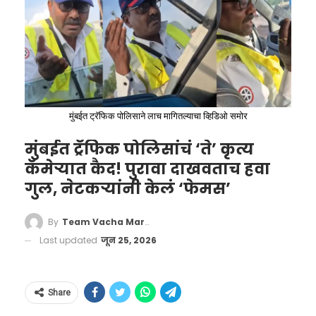
तर स्टेडियममध्ये उपस्थित असलेल्या हजारो प्रेक्षकांना
आणि दूरदर्शनवर सामना पाहणाऱ्या करोडो चाहत्यांना
समजावेत, यासाठी मुख्य पंचांनी मायक्रोफोनवरून थेट
घोषणा करण्याचा नियम करण्यात आला आहे. ही घोषणा
आंतरराष्ट्रीय स्तरावर सर्वांना समजावी म्हणून ‘इंग्रजी’
भाषेत करणे बंधनकारक आहे.
मुंबईत ट्रॅफिक पोलिसाने लाच मागितल्याचा व्हिडिओ समोर
मुंबईत ट्रॅफिक पोलिसांचं ‘ते’ कृत्य
कॅमेऱ्यात कैद! पुरावा दाखवताच हवा
गुल, नेटकऱ्यांनी केलं ‘फेमस’
By
Team Vacha Marathi
Last updated
जून 25, 2026
Share