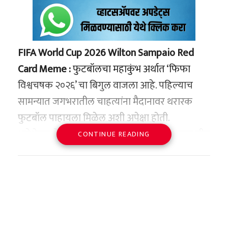
FIFA World Cup 2026 Wilton Sampaio Red
Card Meme :
फुटबॉलचा महाकुंभ अर्थात ‘फिफा
विश्वचषक २०२६’ चा बिगुल वाजला आहे. पहिल्याच
सामन्यात जगभरातील चाहत्यांना मैदानावर थरारक
फुटबॉल पाहायला मिळेल अशी अपेक्षा होती.
अपेक्षेप्रमाणे सामना थरारक झाला, मैदानावर तब्बल तीन
CONTINUE READING
रेड कार्ड्स देखील दाखवले गेले. मात्र, या सगळ्या हाय-
व्होल्टेज ड्रामामध्ये मेक्सिकोचा विजय किंवा खेळाडूंचा
खेळ बाजूलाच राहिला आणि प्रकाशझोतात आली ती
एका पंचांची भाषा! मेक्सिको विरुद्ध दक्षिण आफ्रिका
यांच्यातील उद्घाटनपर सामन्यात ब्राझिलियन रेफ्री