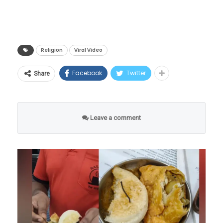
pic.twitter.com/LhcnqUjIPh
तपाहून अधिक काळ हा संन्यासी अहोरात्र, केवळ ताठ
उभा राहून महादेवाची आराधना करत आहे.
— Tathvam-asi (@tathvamasi6)
लुमुम्बा यांच्या हत्येनंतर, १९६५ मध्ये मोबुतु सेसे से科
June 17, 2026
(मोबुतु सेसे सेको) या हुकूमशहाने लष्करी बंडाद्वारे सत्ता
हिंदू धर्मातील सर्वात कठीण आणि मरणप्राय मानल्या
Religion
Viral Video
हस्तगत केली आणि देशाला एका अंधाऱ्या खाईत लोटले.
जाणाऱ्या ‘हठयोगा’चा हा एक भाग आहे, ज्याला
Facebook
Twitter
Share
१९७१ मध्ये त्याने देशाचे नाव बदलून ‘झैरे’ (Zaire) केले.
आध्यात्मिक भाषेत ‘खडेश्वरी साधना’ किंवा ‘उर्ध्वमुखी
या हुकूमशाहीच्या काळात कॉंगोच्या जनतेने प्रचंड छळ
तपस्या’ म्हटले जाते. या साधनेचा स्वीकार करणाऱ्या
प्रार्थना करताना ती महिला म्हणते आहे की, “येशू तू तुषा
सोसला.
साधूंना ‘खडेश्वरी बाबा’ (Standing Baba) म्हणून
Leave a comment
चमत्कार दाखव आणि ही रिकामी जमीन आम्हाला देऊन
ओळखले जाते.
टाक, जेणेकरून आम्ही या जागेवर एक भव्य चर्चची
निर्मिती करू शकू.” ख्रिश्चन धर्मात काही विशिष्ट विधींमध्ये
पवित्र तेलाचा (Anointing Oil) वापर करून जागा
किंवा व्यक्तीला आशीर्वादित करण्याची परंपरा आहे.
परंतु, थेट सरकारी जमिनीवर मालकी हक्क
मिळवण्यासाठी सार्वजनिक ठिकाणी अशा प्रकारे