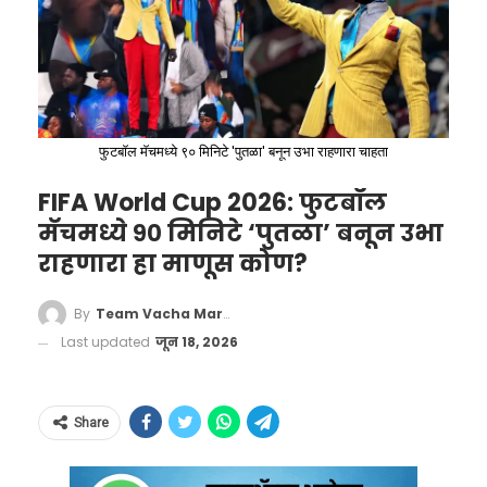
फुटबॉल मॅचमध्ये ९० मिनिटे 'पुतळा' बनून उभा राहणारा चाहता
FIFA World Cup 2026: फुटबॉल
मॅचमध्ये ९० मिनिटे ‘पुतळा’ बनून उभा
राहणारा हा माणूस कोण?
By
Team Vacha Marathi
Last updated
जून 18, 2026
Toss
@SunRisers
win the
toss in Kolkata and elect to bowl
in Match
of
#TATAIPL
Share
#KKRvSRH