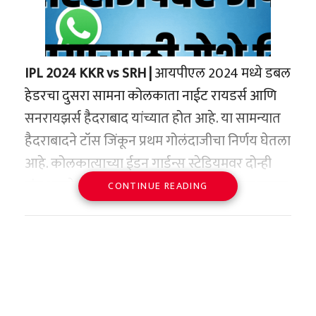
IPL 2024 KKR vs SRH |
आयपीएल 2024 मध्ये डबल
हेडरचा दुसरा सामना कोलकाता नाईट रायडर्स आणि
सनरायझर्स हैदराबाद यांच्यात होत आहे. या सामन्यात
हैदराबादने टॉस जिंकून प्रथम गोलंदाजीचा निर्णय घेतला
आहे. कोलकात्याच्या ईडन गार्डन्स स्टेडियमवर दोन्ही
संघ आमनेसामने आहेत. केकेआरची कमान पुन्हा एकदा
CONTINUE READING
श्रेयस अय्यरच्या हाती असेल. पाठीच्या दुखापतीमुळे तो
आयपीएल 2023 मध्ये खेळू शकला नाही. त्याच्या जागी
नितीश राणाला कर्णधारपद देण्यात आले आणि संघ
सातव्या स्थानावर राहिला.
अय्यरच्या पुनरागमनाकडून केकेआरला खूप अपेक्षा