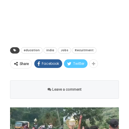
धोक्यात असतील, तर मग भविष्यात नक्की कोणत्या
काम करतो.
इमारती, गाड्या आणि सर्व सुखसुविधा अगदी सुस्थितीत
कोर्सेसना स्कोप असेल? कुठे नोकरीची हमी मिळेल
दिसत आहेत, पण तिथे एकही माणूस उपस्थित नाही.
आणि कुठे पैसा सुरक्षित राहील?”
रस्ते पूर्णपणे ओस पडले आहेत, जणू काही संपूर्ण
जेव्हा तंत्रज्ञानामुळे जुने मार्ग बंद होतात, तेव्हा नवनवीन
लुमुम्बा यांच्या हत्येनंतर, १९६५ मध्ये मोबुतु सेसे से科
मानवजात एका रात्रीत गायब झाली आहे.
संधींची शेकडो दारे उघडतात. एआयच्या युगात जर
(मोबुतु सेसे सेको) या हुकूमशहाने लष्करी बंडाद्वारे सत्ता
हेही वाचा –
Viral Video : माणूस एवढं कसं सहन करू
तुम्हाला ‘फ्युचर-प्रूफ’ (Future-Proof) करिअर
education
india
Jobs
Recuitment
हस्तगत केली आणि देशाला एका अंधाऱ्या खाईत लोटले.
शकतो? १२ वर्षांपासून न बसलेल्या या साधूची गोष्ट…
करायचे असेल, तर आता पुस्तकी ज्ञानाच्या पलीकडे
१९७१ मध्ये त्याने देशाचे नाव बदलून ‘झैरे’ (Zaire) केले.
Facebook
Twitter
Share
जाऊन मानवी बुद्धिमत्ता, भावना (EQ), सर्जनशीलता
या हुकूमशाहीच्या काळात कॉंगोच्या जनतेने प्रचंड छळ
“मी चुकून एका प्रयोगादरम्यान २०५५ या वर्षात
आणि थेट व्यावहारिक कौशल्यांचा (Practical Skills)
सोसला.
पोहोचलो आहे. येथे सर्व काही आहे, पण मानवजात
मेळ घालणारे कोर्सेस निवडावे लागतील. पुढील काळात
पूर्णपणे नष्ट झाली आहे. मी या संपूर्ण ग्रहावर एकटाच
Leave a comment
सर्वाधिक मागणी असणाऱ्या आणि लाखो-करोडोंचे
जिवंत उरलो आहे,” असा दावा हा मास्क मॅन करतो.
पॅकेज मिळवून देणाऱ्या नवीन पर्यायांचा हा एक सखोल
आश्चर्याची गोष्ट म्हणजे, तो ज्या मोबाईल फोनचा वापर
आणि संशोधनात्मक रिपोर्ट.
करून व्हिडिओ रेकॉर्ड करत आहे, त्यावर २०२६ ऐवजी
२०५५ हे वर्ष दिसत असल्याचा दावाही त्याने केला आहे.