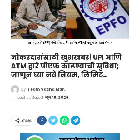
Toss
@rajasthanroyals
win
ता पीएफचे (PF) पैसे थेट UPI आणि ATM मधून काढता येणार
the toss and elect to bowl
नोकरदारांसाठी खुशखबर! UPI आणि
against
@mipaltan
#TATAIPL
|
ATM द्वारे पीएफ काढण्याची सुविधा;
#MIvRR
जाणून घ्या नवे नियम, लिमिट..
pic.twitter.com/pziDfHNIci
By
Team Vacha Marathi
— IndianPremierLeague (@IPL)
Last updated
जून 18, 2026
April 1, 2024
Share