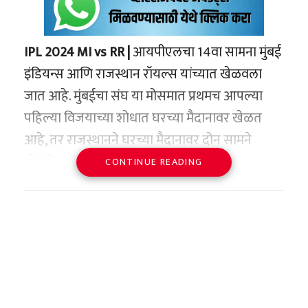
IPL 2024 MI vs RR |
आयपीएलचा 14वा सामना मुंबई
इंडियन्स आणि राजस्थान रॉयल्स यांच्यात खेळवला
जात आहे. मुंबईचा संघ या मोसमात प्रथमच आपल्या
पहिल्या विजयाच्या शोधात घरच्या मैदानावर खेळत
आहे, तर राजस्थानने घरच्या मैदानावर दोन सामने
खेळले असून विजयाची हॅट्ट्रिक साधण्याचा त्यांचा प्रयत्न
CONTINUE READING
असेल. मुंबईला पहिल्या सामन्यात गुजरातकडून आणि
दुसऱ्या सामन्यात सनरायझर्स हैदराबादकडून
पराभवाला सामोरे जावे लागले, तर संजू सॅमसनच्या
संघाने लखनऊ आणि दिल्लीचा पराभव केला. या
सामन्यात राजस्थानने टॉस जिंकून प्रथम गोलंदाजीचा
निर्णय घेतला आहे. राजस्थानचा संदीप शर्मा