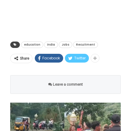
इमारती, गाड्या आणि सर्व सुखसुविधा अगदी सुस्थितीत
कोर्सेसना स्कोप असेल? कुठे नोकरीची हमी मिळेल
आपल्या क्लेमची सद्यस्थिती ट्रान्सफर ट्रॅक करणे शक्य
दिसत आहेत, पण तिथे एकही माणूस उपस्थित नाही.
आणि कुठे पैसा सुरक्षित राहील?”
होणार आहे.
रस्ते पूर्णपणे ओस पडले आहेत, जणू काही संपूर्ण
जेव्हा तंत्रज्ञानामुळे जुने मार्ग बंद होतात, तेव्हा नवनवीन
डिजिटल क्रांती की आर्थिक
लुमुम्बा यांच्या हत्येनंतर, १९६५ मध्ये मोबुतु सेसे से科
मानवजात एका रात्रीत गायब झाली आहे.
संधींची शेकडो दारे उघडतात. एआयच्या युगात जर
जोखीम?
(मोबुतु सेसे सेको) या हुकूमशहाने लष्करी बंडाद्वारे सत्ता
हेही वाचा –
Viral Video : माणूस एवढं कसं सहन करू
तुम्हाला ‘फ्युचर-प्रूफ’ (Future-Proof) करिअर
education
india
Jobs
Recuitment
हस्तगत केली आणि देशाला एका अंधाऱ्या खाईत लोटले.
या ऐतिहासिक निर्णयाचे वित्तीय क्षेत्रातील तज्ज्ञांनी
शकतो? १२ वर्षांपासून न बसलेल्या या साधूची गोष्ट…
करायचे असेल, तर आता पुस्तकी ज्ञानाच्या पलीकडे
१९७१ मध्ये त्याने देशाचे नाव बदलून ‘झैरे’ (Zaire) केले.
स्वागत केले आहे. ‘रेडो-क्यू’ (RedoQ) चे मुख्य
Facebook
Twitter
Share
जाऊन मानवी बुद्धिमत्ता, भावना (EQ), सर्जनशीलता
या हुकूमशाहीच्या काळात कॉंगोच्या जनतेने प्रचंड छळ
“मी चुकून एका प्रयोगादरम्यान २०५५ या वर्षात
कार्यकारी अधिकारी दिपाल दत्ता यांच्या मते,
आणि थेट व्यावहारिक कौशल्यांचा (Practical Skills)
सोसला.
पोहोचलो आहे. येथे सर्व काही आहे, पण मानवजात
“भारतातील कोट्यवधी पगारदार कर्मचाऱ्यांसाठी पीएफ
मेळ घालणारे कोर्सेस निवडावे लागतील. पुढील काळात
पूर्णपणे नष्ट झाली आहे. मी या संपूर्ण ग्रहावर एकटाच
Leave a comment
ही त्यांची सर्वात मोठी वित्तीय मालमत्ता आहे. ही रक्कम
सर्वाधिक मागणी असणाऱ्या आणि लाखो-करोडोंचे
जिवंत उरलो आहे,” असा दावा हा मास्क मॅन करतो.
युपीआयच्या पायाभूत सुविधांशी जोडल्यामुळे युजर्सना
पॅकेज मिळवून देणाऱ्या नवीन पर्यायांचा हा एक सखोल
आश्चर्याची गोष्ट म्हणजे, तो ज्या मोबाईल फोनचा वापर
त्यांच्या स्वतःच्या पैशांवर अधिक नियंत्रण मिळेल.
आणि संशोधनात्मक रिपोर्ट.
करून व्हिडिओ रेकॉर्ड करत आहे, त्यावर २०२६ ऐवजी
आणीबाणीच्या काळात तात्काळ रोखता (Liquidity)
२०५५ हे वर्ष दिसत असल्याचा दावाही त्याने केला आहे.
उपलब्ध करून देणारा हा निर्णय देशाच्या डिजिटल