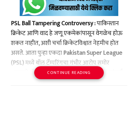
PSL Ball Tampering Controversy :
पाकिस्तान
क्रिकेट आणि वाद हे जणू एकमेकांपासून वेगळेच होऊ
शकत नाहीत, अशी चर्चा क्रिकेटविश्वात नेहमीच होत
असते. आता पुन्हा एकदा
Pakistan Super League
(PSL)
मध्ये बॉल टॅम्परिंगचा गंभीर आरोप समोर
आल्याने मोठा वाद निर्माण झाला आहे.
लाहोर कलंदर्स
CONTINUE READING
आणि कराची किंग्स
यांच्यात खेळल्या गेलेल्या एका
रोमांचक सामन्यात लाहोरचा स्टार फलंदाज
फखर
झमान
अचानक वादाच्या केंद्रस्थानी आला. सामन्याच्या
शेवटच्या षटकात घडलेल्या एका घटनेमुळे सोशल
मीडियावर आणि क्रिकेट वर्तुळात मोठी चर्चा सुरू झाली
आहे.