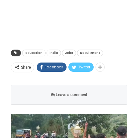
धोक्यात असतील, तर मग भविष्यात नक्की कोणत्या
काम करतो.
क्लिक करा!
इमारती, गाड्या आणि सर्व सुखसुविधा अगदी सुस्थितीत
कोर्सेसना स्कोप असेल? कुठे नोकरीची हमी मिळेल
‘वाचा मराठी’चा व्हॉट्सअप ग्रुप-2 जॉईन करण्यासाठी येथे
दिसत आहेत, पण तिथे एकही माणूस उपस्थित नाही.
आणि कुठे पैसा सुरक्षित राहील?”
क्लिक करा
रस्ते पूर्णपणे ओस पडले आहेत, जणू काही संपूर्ण
जेव्हा तंत्रज्ञानामुळे जुने मार्ग बंद होतात, तेव्हा नवनवीन
लुमुम्बा यांच्या हत्येनंतर, १९६५ मध्ये मोबुतु सेसे से科
मानवजात एका रात्रीत गायब झाली आहे.
संधींची शेकडो दारे उघडतात. एआयच्या युगात जर
(मोबुतु सेसे सेको) या हुकूमशहाने लष्करी बंडाद्वारे सत्ता
हेही वाचा –
Viral Video : माणूस एवढं कसं सहन करू
तुम्हाला ‘फ्युचर-प्रूफ’ (Future-Proof) करिअर
education
india
Jobs
Recuitment
हस्तगत केली आणि देशाला एका अंधाऱ्या खाईत लोटले.
शकतो? १२ वर्षांपासून न बसलेल्या या साधूची गोष्ट…
करायचे असेल, तर आता पुस्तकी ज्ञानाच्या पलीकडे
१९७१ मध्ये त्याने देशाचे नाव बदलून ‘झैरे’ (Zaire) केले.
Facebook
Twitter
Share
जाऊन मानवी बुद्धिमत्ता, भावना (EQ), सर्जनशीलता
या हुकूमशाहीच्या काळात कॉंगोच्या जनतेने प्रचंड छळ
“मी चुकून एका प्रयोगादरम्यान २०५५ या वर्षात
आणि थेट व्यावहारिक कौशल्यांचा (Practical Skills)
सोसला.
पोहोचलो आहे. येथे सर्व काही आहे, पण मानवजात
मेळ घालणारे कोर्सेस निवडावे लागतील. पुढील काळात
पूर्णपणे नष्ट झाली आहे. मी या संपूर्ण ग्रहावर एकटाच
Leave a comment
सर्वाधिक मागणी असणाऱ्या आणि लाखो-करोडोंचे
जिवंत उरलो आहे,” असा दावा हा मास्क मॅन करतो.
पॅकेज मिळवून देणाऱ्या नवीन पर्यायांचा हा एक सखोल
आश्चर्याची गोष्ट म्हणजे, तो ज्या मोबाईल फोनचा वापर
आणि संशोधनात्मक रिपोर्ट.
करून व्हिडिओ रेकॉर्ड करत आहे, त्यावर २०२६ ऐवजी
२०५५ हे वर्ष दिसत असल्याचा दावाही त्याने केला आहे.