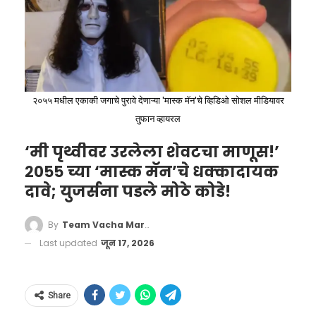
आहे? हा इतिहास समजून घेण्यासाठी आपल्याला
PAKISTANI FANS
कॉंगोच्या भूतकाळात डोकावावे लागेल.
– Fakhar Zaman did the ball
tampering on live camera & got
२०५५ मधील एकाकी जगाचे पुरावे देणाऱ्या 'मास्क मॅन'चे व्हिडिओ सोशल मीडियावर
penalized by 5 runs
तुफान व्हायरल
‘मी पृथ्वीवर उरलेला शेवटचा माणूस!’
– Fakhar Zaman likely to be
२०५५ च्या ‘मास्क मॅन’चे धक्कादायक
banned for 2-3 years
दावे; युजर्सना पडले मोठे कोडे!
– PSL is a League where the ball
By
Team Vacha Marathi
gets pink and now the ball gets
Last updated
जून 17, 2026
tempered
pic.twitter.com/rbVPoW4fAD
Share
This Congo supporter who