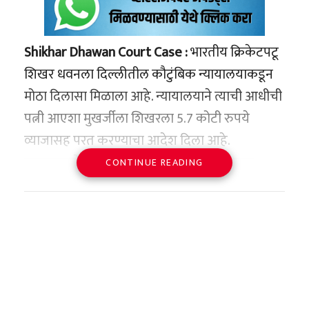
Shikhar Dhawan Court Case :
भारतीय क्रिकेटपटू
शिखर धवनला दिल्लीतील कौटुंबिक न्यायालयाकडून
मोठा दिलासा मिळाला आहे. न्यायालयाने त्याची आधीची
पत्नी आएशा मुखर्जीला शिखरला 5.7 कोटी रुपये
व्याजासह परत करण्याचा आदेश दिला आहे.
न्यायालयाने स्पष्ट नमूद केले की ही रक्कम धमक्या,
CONTINUE READING
जबरदस्ती, फसवणूक आणि बेकायदेशीर वसुलीच्या
माध्यमातून घेण्यात आली होती.
दिल्ली न्यायालयाचा निर्णय
मिळालेल्या माहितीनुसार, पटियाला हाउस न्यायालयाचे
न्यायमूर्ती देवेंद्र कुमार गर्ग यांनी या प्रकरणात महत्त्वपूर्ण