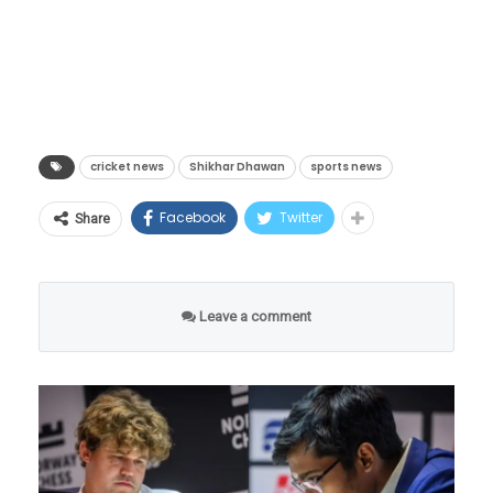
निर्णय दिला. न्यायालयाने शिखर धवन आणि आएशा
मुखर्जी यांच्यात झालेले सर्व आर्थिक करार रद्द घोषित
केले. न्यायालयाच्या निरीक्षणानुसार हे करार दबाव,
धमक्या आणि फसवणुकीच्या आधारे करण्यात आले
होते.
cricket news
Shikhar Dhawan
sports news
Facebook
Twitter
Share
Leave a comment