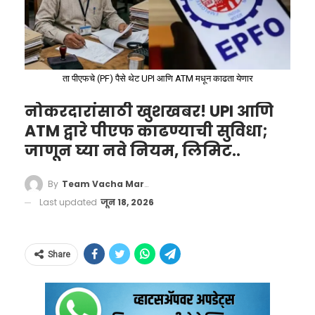
ता पीएफचे (PF) पैसे थेट UPI आणि ATM मधून काढता येणार
नोकरदारांसाठी खुशखबर! UPI आणि
ATM द्वारे पीएफ काढण्याची सुविधा;
जाणून घ्या नवे नियम, लिमिट..
By
Team Vacha Marathi
या युनिटच्या आत ‘इनर्शियल मेजर्मेंट युनिट’ (IMU)
Last updated
जून 18, 2026
नावाचा एक अतिसंवेदनशील मोशन सेन्सर बसवला
आहे. हा सेन्सर फुटबॉलच्या प्रत्येक हालचालीची नोंद
Share
ठेवतो. फुटबॉलचा वेग किती आहे, तो हवेत कसा
फिरतोय (Spin), आणि खेळाडूच्या पायाचा किंवा
हाताचा स्पर्श त्याला नक्की कोणत्या क्षणी झाला, याची