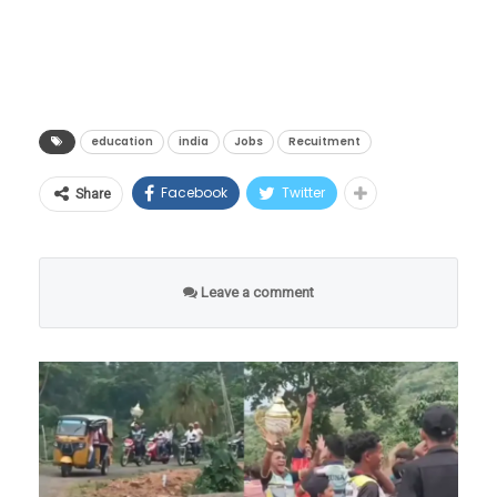
दिसत आहेत, पण तिथे एकही माणूस उपस्थित नाही.
आणि कुठे पैसा सुरक्षित राहील?”
होणार आहे.
रस्ते पूर्णपणे ओस पडले आहेत, जणू काही संपूर्ण
जेव्हा तंत्रज्ञानामुळे जुने मार्ग बंद होतात, तेव्हा नवनवीन
डिजिटल क्रांती की आर्थिक
लुमुम्बा यांच्या हत्येनंतर, १९६५ मध्ये मोबुतु सेसे से科
मानवजात एका रात्रीत गायब झाली आहे.
संधींची शेकडो दारे उघडतात. एआयच्या युगात जर
जोखीम?
(मोबुतु सेसे सेको) या हुकूमशहाने लष्करी बंडाद्वारे सत्ता
हेही वाचा –
Viral Video : माणूस एवढं कसं सहन करू
तुम्हाला ‘फ्युचर-प्रूफ’ (Future-Proof) करिअर
education
india
Jobs
Recuitment
हस्तगत केली आणि देशाला एका अंधाऱ्या खाईत लोटले.
या ऐतिहासिक निर्णयाचे वित्तीय क्षेत्रातील तज्ज्ञांनी
शकतो? १२ वर्षांपासून न बसलेल्या या साधूची गोष्ट…
करायचे असेल, तर आता पुस्तकी ज्ञानाच्या पलीकडे
१९७१ मध्ये त्याने देशाचे नाव बदलून ‘झैरे’ (Zaire) केले.
स्वागत केले आहे. ‘रेडो-क्यू’ (RedoQ) चे मुख्य
Facebook
Twitter
Share
जाऊन मानवी बुद्धिमत्ता, भावना (EQ), सर्जनशीलता
या हुकूमशाहीच्या काळात कॉंगोच्या जनतेने प्रचंड छळ
“मी चुकून एका प्रयोगादरम्यान २०५५ या वर्षात
कार्यकारी अधिकारी दिपाल दत्ता यांच्या मते,
आणि थेट व्यावहारिक कौशल्यांचा (Practical Skills)
सोसला.
पोहोचलो आहे. येथे सर्व काही आहे, पण मानवजात
“भारतातील कोट्यवधी पगारदार कर्मचाऱ्यांसाठी पीएफ
मेळ घालणारे कोर्सेस निवडावे लागतील. पुढील काळात
पूर्णपणे नष्ट झाली आहे. मी या संपूर्ण ग्रहावर एकटाच
Leave a comment
ही त्यांची सर्वात मोठी वित्तीय मालमत्ता आहे. ही रक्कम
सर्वाधिक मागणी असणाऱ्या आणि लाखो-करोडोंचे
जिवंत उरलो आहे,” असा दावा हा मास्क मॅन करतो.
युपीआयच्या पायाभूत सुविधांशी जोडल्यामुळे युजर्सना
पॅकेज मिळवून देणाऱ्या नवीन पर्यायांचा हा एक सखोल
आश्चर्याची गोष्ट म्हणजे, तो ज्या मोबाईल फोनचा वापर
त्यांच्या स्वतःच्या पैशांवर अधिक नियंत्रण मिळेल.
आणि संशोधनात्मक रिपोर्ट.
करून व्हिडिओ रेकॉर्ड करत आहे, त्यावर २०२६ ऐवजी
आणीबाणीच्या काळात तात्काळ रोखता (Liquidity)
२०५५ हे वर्ष दिसत असल्याचा दावाही त्याने केला आहे.
उपलब्ध करून देणारा हा निर्णय देशाच्या डिजिटल
अर्थव्यवस्थेला नवी दिशा देणारा ठरेल.”