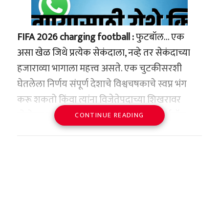
FIFA 2026 charging football :
फुटबॉल… एक
असा खेळ जिथे प्रत्येक सेकंदाला, नव्हे तर सेकंदाच्या
हजाराव्या भागाला महत्त्व असते. एक चुटकीसरशी
घेतलेला निर्णय संपूर्ण देशाचे विश्वचषकाचे स्वप्न भंग
करू शकतो किंवा त्यांना विजेतेपदाच्या शिखरावर
पोहोचवू शकतो. आजवर आपण मोबाईल, स्मार्टवॉच
CONTINUE READING
आणि लॅपटॉप चार्ज करताना पाहिले आहे. पण जर कोणी
सांगितले की, आता थेट फुटबॉल सामन्यात धावणारा
फुटबॉलच चार्जरवर लावला जात आहे, तर कदाचित
कोणाचाही विश्वास बसणार नाही. पण हे पूर्णपणे सत्य
आहे. फिफा विश्वचषक २०२६ मध्ये तंत्रज्ञानाने एक असे
पाऊल टाकले आहे, ज्याने क्रीडा जगताचे नियम आणि