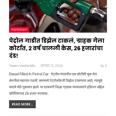
लाइफस्टाइल
पेट्रोल गाडीत डिझेल टाकलं, ग्राहक गेला
कोर्टात, 2 वर्ष चालली केस, 26 हजारांचा
दंड!
Team Vacha Marathi
ऑगस्ट 12, 2024
0
Diesel Filled In Petrol Car : पेट्रोल पंपावरील एक छोटीशी चूक तेल
कंपनीला महागात पडली. कारमध्ये पेट्रोलऐवजी डिझेल टाकण्यात आले, त्यामुळे
कारचे मोठे नुकसान झाले. या प्रकरणी जिल्हा ग्राहक न्यायालयाने इंडियन ऑईल
कॉर्पोरेशनला 26 हजार रुपयांचा
…
READ MORE...