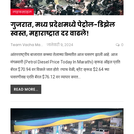
लाइफस्टाइल
गुजरात, मध्य प्रदेशमध्ये पेट्रोल-डिझेल
स्वस्त, महाराष्ट्रात दर वाढले!
Team Vacha Marathi
जानेवारी 9, 2024
0
आंतरराष्ट्रीय बाजारात कच्च्या तेलाच्या किमतीत आज घसरण झाली आहे. आज
मंगळवारी (Petrol Diesel Price Today In Marathi) क्रूड ऑइल प्रति
बॅरल $70.94 वर विकले जात होते. त्याच वेळी, ब्रेंट क्रूड $2.64 च्या
घसरणीसह प्रति बॅरल $76.12 वर व्यापार करत
…
READ MORE...