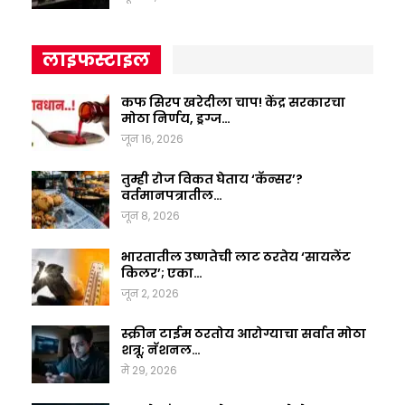
लाइफस्टाइल
कफ सिरप खरेदीला चाप! केंद्र सरकारचा
मोठा निर्णय, ड्रग्ज…
जून 16, 2026
तुम्ही रोज विकत घेताय ‘कॅन्सर’?
वर्तमानपत्रातील…
जून 8, 2026
भारतातील उष्णतेची लाट ठरतेय ‘सायलेंट
किलर’; एका…
जून 2, 2026
स्क्रीन टाईम ठरतोय आरोग्याचा सर्वात मोठा
शत्रू; नॅशनल…
मे 29, 2026