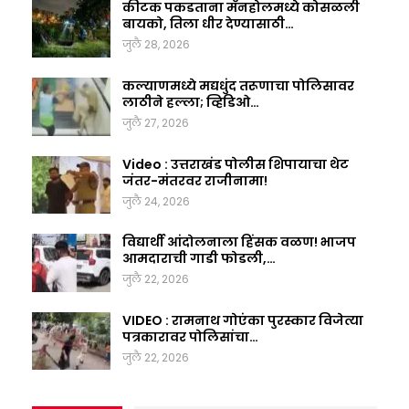
कीटक पकडताना मॅनहोलमध्ये कोसळली
बायको, तिला धीर देण्यासाठी…
जुलै 28, 2026
कल्याणमध्ये मद्यधुंद तरूणाचा पोलिसावर
लाठीने हल्ला; व्हिडिओ…
जुलै 27, 2026
Video : उत्तराखंड पोलीस शिपायाचा थेट
जंतर-मंतरवर राजीनामा!
जुलै 24, 2026
विद्यार्थी आंदोलनाला हिंसक वळण! भाजप
आमदाराची गाडी फोडली,…
जुलै 22, 2026
VIDEO : रामनाथ गोएंका पुरस्कार विजेत्या
पत्रकारावर पोलिसांचा…
जुलै 22, 2026