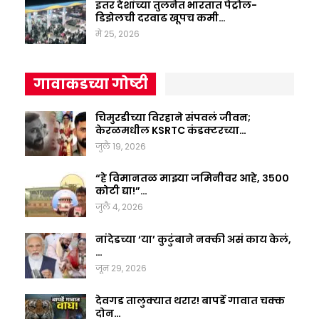
इतर देशांच्या तुलनेत भारतात पेट्रोल-
डिझेलची दरवाढ खूपच कमी…
मे 25, 2026
गावाकडच्या गोष्टी
चिमुरडीच्या विरहाने संपवलं जीवन;
केरळमधील KSRTC कंडक्टरच्या…
जुलै 19, 2026
“हे विमानतळ माझ्या जमिनीवर आहे, ३५००
कोटी द्या!”…
जुलै 4, 2026
नांदेडच्या ‘या’ कुटुंबाने नक्की असं काय केलं,
…
जून 29, 2026
देवगड तालुक्यात थरार! बापर्डे गावात चक्क
दोन…