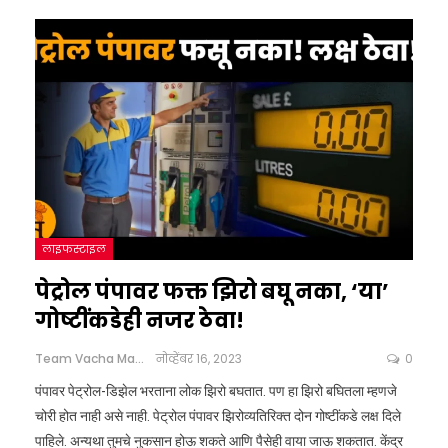
लाइफस्टाइल
पेट्रोल पंपावर फक्त झिरो बघू नका, ‘या’
गोष्टींकडेही नजर ठेवा!
Team Vacha Marathi
नोव्हेंबर 16, 2023
0
पंपावर पेट्रोल-डिझेल भरताना लोक झिरो बघतात. पण हा झिरो बघितला म्हणजे
चोरी होत नाही असे नाही. पेट्रोल पंपावर झिरोव्यतिरिक्त दोन गोष्टींकडे लक्ष दिले
पाहिले. अन्यथा तुमचे नुकसान होऊ शकते आणि पैसेही वाया जाऊ शकतात. केंद्र