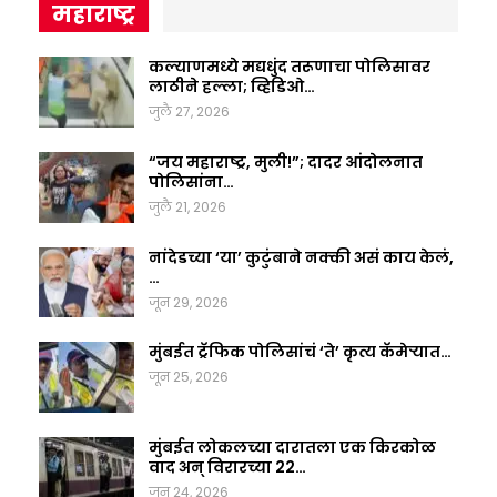
महाराष्ट्र
कल्याणमध्ये मद्यधुंद तरूणाचा पोलिसावर
लाठीने हल्ला; व्हिडिओ…
जुलै 27, 2026
“जय महाराष्ट्र, मुली!”; दादर आंदोलनात
पोलिसांना…
जुलै 21, 2026
नांदेडच्या ‘या’ कुटुंबाने नक्की असं काय केलं,
…
जून 29, 2026
मुंबईत ट्रॅफिक पोलिसांचं ‘ते’ कृत्य कॅमेऱ्यात…
जून 25, 2026
मुंबईत लोकलच्या दारातला एक किरकोळ
वाद अन् विरारच्या 22…
जून 24, 2026