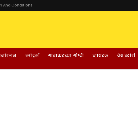
m And Conditions
नोरंजन
स्पोर्ट्स
गावाकडच्या गोष्टी
व्हायरल
वेब स्टोरी