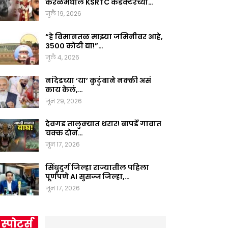
केरळमधील KSRTC कंडक्टरच्या…
जुलै 19, 2026
“हे विमानतळ माझ्या जमिनीवर आहे,
३५०० कोटी द्या!”…
जुलै 4, 2026
नांदेडच्या ‘या’ कुटुंबाने नक्की असं
काय केलं,…
जून 29, 2026
देवगड तालुक्यात थरार! बापर्डे गावात
चक्क दोन…
जून 17, 2026
सिंधुदुर्ग जिल्हा राज्यातील पहिला
पूर्णपणे AI सुसज्ज जिल्हा,…
जून 17, 2026
स्पोर्ट्स