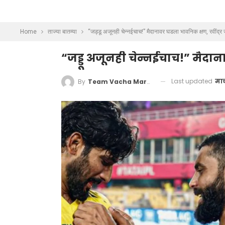
Home
ताज्या बातम्या
“जड्डू अजूनही चेन्नईचाच!” मैदानावर घडला भावनिक क्षण, रवींद्र
“जड्डू अजूनही चेन्नईचाच!” मैदा
Last updated
मार
By
Team Vacha Marathi