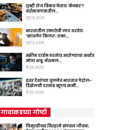
तुम्ही रोज विकत घेताय ‘कॅन्सर’?
वर्तमानपत्रातील…
जून 8, 2026
भारतातील उष्णतेची लाट ठरतेय
‘सायलेंट किलर’; एका…
जून 2, 2026
स्क्रीन टाईम ठरतोय आरोग्याचा सर्वात
मोठा शत्रू; नॅशनल…
मे 29, 2026
इतर देशांच्या तुलनेत भारतात पेट्रोल-
डिझेलची दरवाढ खूपच कमी…
मे 25, 2026
गावाकडच्या गोष्टी
चिमुरडीच्या विरहाने संपवलं जीवन;