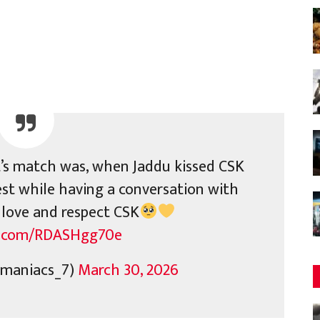
’s match was, when Jaddu kissed CSK
st while having a conversation with
l love and respect CSK
er.com/RDASHgg70e
maniacs_7)
March 30, 2026