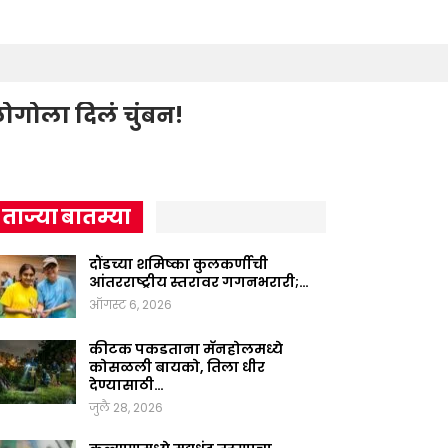
लोगोला दिलं चुंबन!
ताज्या बातम्या
दौंडच्या शमिष्का कुलकर्णीची
आंतरराष्ट्रीय स्तरावर गगनभरारी;…
ऑगस्ट 6, 2026
कीटक पकडताना मॅनहोलमध्ये
कोसळली बायको, तिला धीर
देण्यासाठी…
जुलै 28, 2026