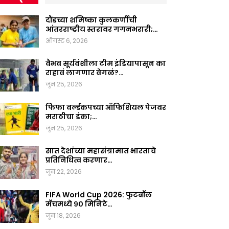
दौंडच्या शमिष्का कुलकर्णीची
आंतरराष्ट्रीय स्तरावर गगनभरारी;…
ऑगस्ट 6, 2026
वैभव सूर्यवंशीला टीम इंडियापासून का
राहावं लागणार वेगळं?…
जून 25, 2026
फिफा वर्ल्डकपच्या ऑफिशियल पेजवर
मराठीचा डंका;…
जून 25, 2026
सात देशांच्या महासंग्रामात भारताचे
प्रतिनिधित्व करणार…
जून 22, 2026
FIFA World Cup 2026: फुटबॉल
मॅचमध्ये ९० मिनिटे…
जून 18, 2026