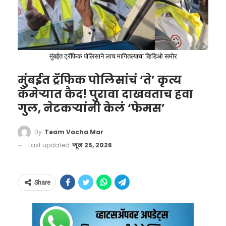
jerseys.
pic.twitter.com/RxPBg9ItsX
— India Live (@IndiaLiveIN)
मुंबईत ट्रॅफिक पोलिसाने लाच मागितल्याचा व्हिडिओ समोर
March 28, 2026
मुंबईत ट्रॅफिक पोलिसांचं ‘ते’ कृत्य
कॅमेऱ्यात कैद! पुरावा दाखवताच हवा
गुल, नेटकऱ्यांनी केलं ‘फेमस’
सोशल मीडियावर व्हायरल
By
Team Vacha Marathi
झालेली ऑटोमधील चिठ्ठी
Last updated
जून 25, 2026
ही घटना तेव्हा समोर आली जेव्हा
महिका जाधव
नावाच्या महिलेने सोशल मीडिया प्लॅटफॉर्म X वर
Share
ऑटोच्या आत लावलेली एक चिठ्ठी शेअर केली.
ऑटोच्या ड्रायव्हर सीटच्या मागे पिन केलेल्या या चिठ्ठीत