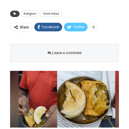
उभा राहून महादेवाची आराधना करत आहे.
— Tathvam-asi (@tathvamasi6)
लुमुम्बा यांच्या हत्येनंतर, १९६५ मध्ये मोबुतु सेसे से科
June 17, 2026
(मोबुतु सेसे सेको) या हुकूमशहाने लष्करी बंडाद्वारे सत्ता
हिंदू धर्मातील सर्वात कठीण आणि मरणप्राय मानल्या
Religion
Viral Video
हस्तगत केली आणि देशाला एका अंधाऱ्या खाईत लोटले.
जाणाऱ्या ‘हठयोगा’चा हा एक भाग आहे, ज्याला
Facebook
Twitter
Share
१९७१ मध्ये त्याने देशाचे नाव बदलून ‘झैरे’ (Zaire) केले.
आध्यात्मिक भाषेत ‘खडेश्वरी साधना’ किंवा ‘उर्ध्वमुखी
या हुकूमशाहीच्या काळात कॉंगोच्या जनतेने प्रचंड छळ
तपस्या’ म्हटले जाते. या साधनेचा स्वीकार करणाऱ्या
प्रार्थना करताना ती महिला म्हणते आहे की, “येशू तू तुषा
सोसला.
साधूंना ‘खडेश्वरी बाबा’ (Standing Baba) म्हणून
Leave a comment
चमत्कार दाखव आणि ही रिकामी जमीन आम्हाला देऊन
ओळखले जाते.
टाक, जेणेकरून आम्ही या जागेवर एक भव्य चर्चची
निर्मिती करू शकू.” ख्रिश्चन धर्मात काही विशिष्ट विधींमध्ये
पवित्र तेलाचा (Anointing Oil) वापर करून जागा
किंवा व्यक्तीला आशीर्वादित करण्याची परंपरा आहे.
परंतु, थेट सरकारी जमिनीवर मालकी हक्क
मिळवण्यासाठी सार्वजनिक ठिकाणी अशा प्रकारे
खोबरेल तेल शिंपडण्याचा हा प्रकार पाहून अनेक जण