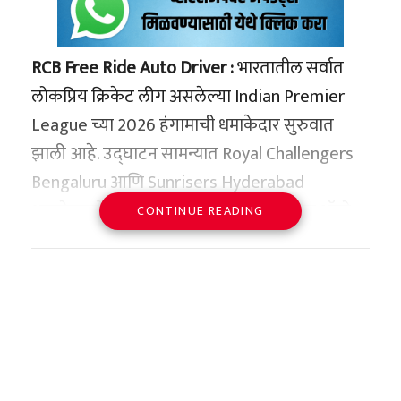
RCB Free Ride Auto Driver :
भारतातील सर्वात
लोकप्रिय क्रिकेट लीग असलेल्या Indian Premier
League च्या 2026 हंगामाची धमाकेदार सुरुवात
झाली आहे. उद्घाटन सामन्यात Royal Challengers
Bengaluru आणि Sunrisers Hyderabad
आमनेसामने आले असताना बेंगळुरूमधील एका ऑटो
CONTINUE READING
रिक्षा चालकाने केलेली अनोखी घोषणा सोशल
मीडियावर जोरदार व्हायरल झाली आहे.
या ऑटोचालकाने
RCB जर्सी घालून बसणाऱ्या प्रवाशांना
मोफत राईड देण्याची ऑफर
दिली आहे. क्रिकेटप्रेमींच्या
उत्साहाला आणखी उधाण देणारी ही घटना शहरात
चर्चेचा विषय ठरली आहे.