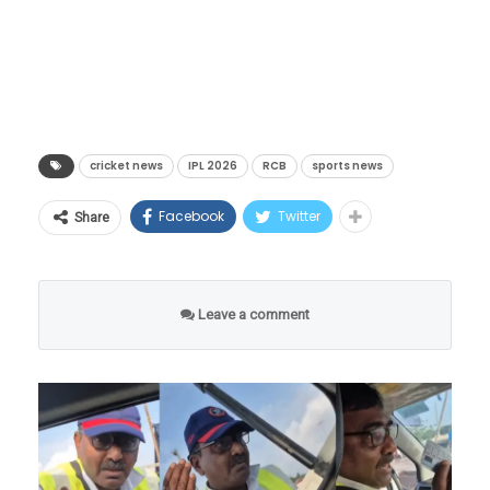
cricket news
IPL 2026
RCB
sports news
Facebook
Twitter
Share
Leave a comment
A Bengaluru auto driver is
offering free rides to fans in RCB