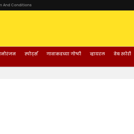
m And Conditions
नोरंजन
स्पोर्ट्स
गावाकडच्या गोष्टी
व्हायरल
वेब स्टोरी