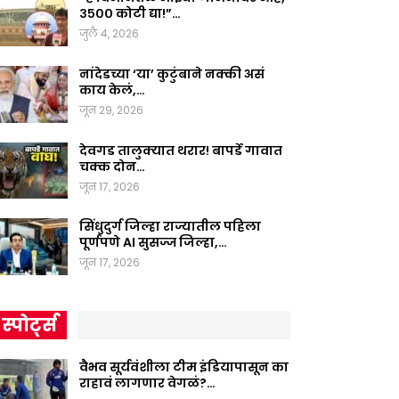
३५०० कोटी द्या!”…
जुलै 4, 2026
नांदेडच्या ‘या’ कुटुंबाने नक्की असं
काय केलं,…
जून 29, 2026
देवगड तालुक्यात थरार! बापर्डे गावात
चक्क दोन…
जून 17, 2026
सिंधुदुर्ग जिल्हा राज्यातील पहिला
पूर्णपणे AI सुसज्ज जिल्हा,…
जून 17, 2026
स्पोर्ट्स
वैभव सूर्यवंशीला टीम इंडियापासून का
राहावं लागणार वेगळं?…