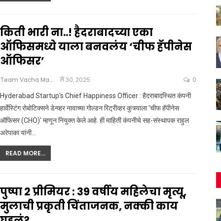
किती भारी ना..! हैदराबादच्या एका
ऑफिसमध्ये याला बनवलंय ‘चीफ हॅपीनेस
ऑफिसर’
Team Vacha Marathi
मे 30, 2025
0
Hyderabad Startup's Chief Happiness Officer : हैदराबादस्थित कंपनी
हार्वेस्टिंग रोबोटिक्सने डेन्व्हर नावाच्या गोल्डन रिट्रीव्हर कुत्र्याला 'चीफ हॅपीनेस
ऑफिसर (CHO)' म्हणून नियुक्त केले आहे. ही माहिती कंपनीचे सह-संस्थापक राहुल
अरेपाका यांनी
…
READ MORE...
पुष्पा 2 प्रीमियर : 39 वर्षीय महिलेचा मृत्यू,
मुलाची प्रकृती चिंताजनक, नक्की काय
घडलं?