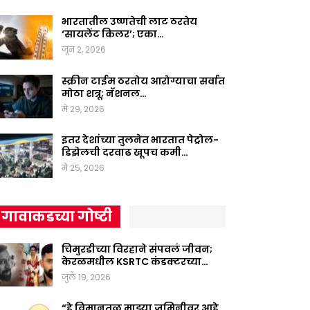
भारतातील उष्णतेची लाट ठरतेय
‘सायलेंट किलर’; एका…
जून 2, 2026
स्क्रीन टाईम ठरतोय आरोग्याचा सर्वात
मोठा शत्रू; नॅशनल…
मे 29, 2026
इतर देशांच्या तुलनेत भारतात पेट्रोल-
डिझेलची दरवाढ खूपच कमी…
मे 25, 2026
गावाकडच्या गोष्टी
चिमुरडीच्या विरहाने संपवलं जीवन;
केरळमधील KSRTC कंडक्टरच्या…
जुलै 19, 2026
“हे विमानतळ माझ्या जमिनीवर आहे,