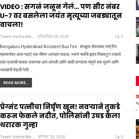
VIDEO : सगळं जळून गेलं… पण सीट नंबर
U-7 वर बसलेला जयंत मृत्यूच्या जबड्यातून
वाचला!
Team Vacha Marathi
ऑक्टोबर 24, 2025
0
Bengaluru Hyderabad Accident Bus Fire : बंगळुरू-हैदराबाद राष्ट्रीय
महामार्गावर आज पहाटे एक भीषण अपघात घडला, ज्याने सर्वांचे हृदय पिळवटून टाकले.
एका प्रवासी बसला अचानक आग लागली आणि काही क्षणांतच संपूर्ण बस धुराने आणि
ज्वाळांनी वेढली गेली.
…
READ MORE...
प्रेग्नंट पत्नीचा निर्घृण खून! नवऱ्याने तुकडे
करून फेकले नदीत, पोलिसांनी उघड केला
थरारक गुन्हा
Team Vacha Marathi
ऑगस्ट 25, 2025
0