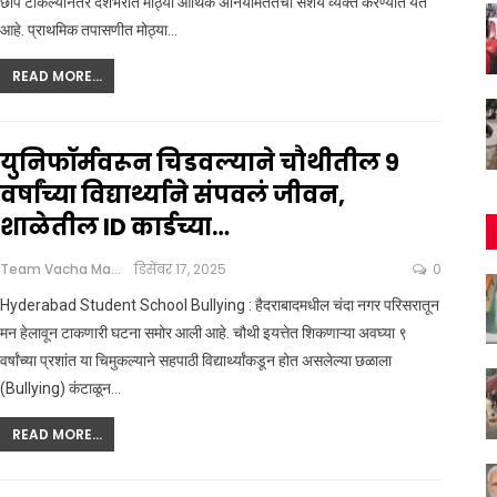
छापे टाकल्यानंतर देशभरात मोठ्या आर्थिक अनियमिततेचा संशय व्यक्त करण्यात येत
आहे. प्राथमिक तपासणीत मोठ्या
…
READ MORE...
युनिफॉर्मवरून चिडवल्याने चौथीतील ९
वर्षांच्या विद्यार्थ्याने संपवलं जीवन,
शाळेतील ID कार्डच्या…
Team Vacha Marathi
डिसेंबर 17, 2025
0
Hyderabad Student School Bullying : हैदराबादमधील चंदा नगर परिसरातून
मन हेलावून टाकणारी घटना समोर आली आहे. चौथी इयत्तेत शिकणाऱ्या अवघ्या ९
वर्षांच्या प्रशांत या चिमुकल्याने सहपाठी विद्यार्थ्यांकडून होत असलेल्या छळाला
(Bullying) कंटाळून
…
READ MORE...