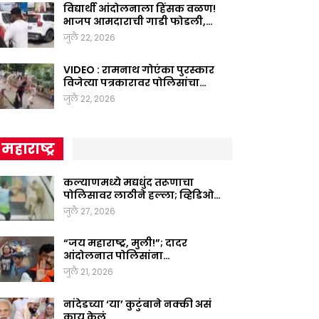
विद्यार्थी आंदोलनाला हिंसक वळण!
भाजप आमदाराची गाडी फोडली,…
जुलै 22, 2026
VIDEO : रामनाथ गोएंका पुरस्कार
विजेत्या पत्रकारावर पोलिसांचा…
जुलै 22, 2026
महाराष्ट्र
कल्याणमध्ये मद्यधुंद तरूणाचा
पोलिसावर लाठीने हल्ला; व्हिडिओ…
जुलै 27, 2026
“जय महाराष्ट्र, मुली!”; दादर
आंदोलनात पोलिसांना…
जुलै 21, 2026
नांदेडच्या ‘या’ कुटुंबाने नक्की असं
काय केलं,…