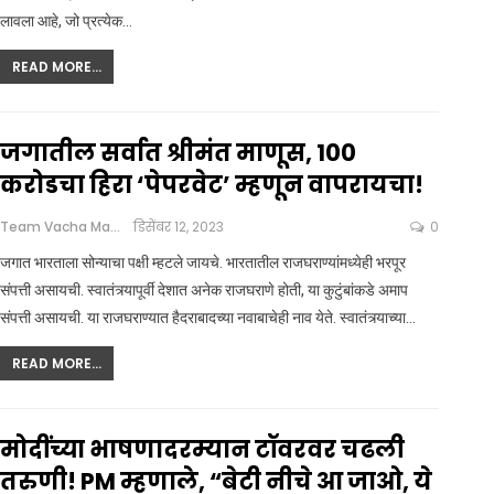
लावला आहे, जो प्रत्येक
…
READ MORE...
जगातील सर्वात श्रीमंत माणूस, 100
करोडचा हिरा ‘पेपरवेट’ म्हणून वापरायचा!
Team Vacha Marathi
डिसेंबर 12, 2023
0
जगात भारताला सोन्याचा पक्षी म्हटले जायचे. भारतातील राजघराण्यांमध्येही भरपूर
संपत्ती असायची. स्वातंत्र्यापूर्वी देशात अनेक राजघराणे होती, या कुटुंबांकडे अमाप
संपत्ती असायची. या राजघराण्यात हैदराबादच्या नवाबाचेही नाव येते. स्वातंत्र्याच्या
…
READ MORE...
मोदींच्या भाषणादरम्यान टॉवरवर चढली
तरुणी! PM म्हणाले, “बेटी नीचे आ जाओ, ये