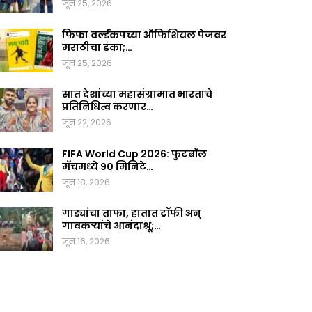
जून 25, 2026
फिफा वर्ल्डकपच्या ऑफिशियल पेजवर
मराठीचा डंका;…
जून 25, 2026
सात देशांच्या महासंग्रामात भारताचे
प्रतिनिधित्व करणार…
जून 22, 2026
FIFA World Cup 2026: फुटबॉल
मॅचमध्ये ९० मिनिटे…
जून 18, 2026
गाड्यांचा ताफा, हातात ट्रॉफी अन्
गावकऱ्यांचे आनंदाश्रू;…
जून 16, 2026