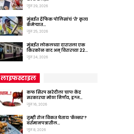
जून 29, 2026
मुंबईत ट्रॅफिक पोलिसांचं ‘ते’ कृत्य
कॅमेऱ्यात…
जून 25, 2026
मुंबईत लोकलच्या दारातला एक
किरकोळ वाद अन् विरारच्या 22…
जून 24, 2026
लाइफस्टाइल
कफ सिरप खरेदीला चाप! केंद्र
सरकारचा मोठा निर्णय, ड्रग्ज…
जून 16, 2026
तुम्ही रोज विकत घेताय ‘कॅन्सर’?
वर्तमानपत्रातील…
जून 8, 2026