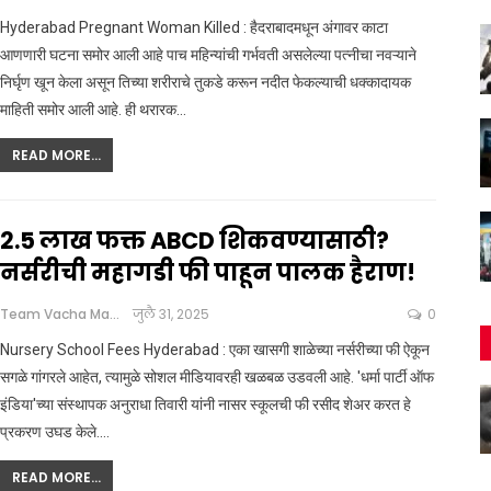
Hyderabad Pregnant Woman Killed : हैदराबादमधून अंगावर काटा
आणणारी घटना समोर आली आहे पाच महिन्यांची गर्भवती असलेल्या पत्नीचा नवऱ्याने
निर्घृण खून केला असून तिच्या शरीराचे तुकडे करून नदीत फेकल्याची धक्कादायक
माहिती समोर आली आहे. ही थरारक
…
READ MORE...
2.5 लाख फक्त ABCD शिकवण्यासाठी?
नर्सरीची महागडी फी पाहून पालक हैराण!
Team Vacha Marathi
जुलै 31, 2025
0
Nursery School Fees Hyderabad : एका खासगी शाळेच्या नर्सरीच्या फी ऐकून
सगळे गांगरले आहेत, त्यामुळे सोशल मीडियावरही खळबळ उडवली आहे. 'धर्मा पार्टी ऑफ
इंडिया'च्या संस्थापक अनुराधा तिवारी यांनी नासर स्कूलची फी रसीद शेअर करत हे
प्रकरण उघड केले.
…
READ MORE...