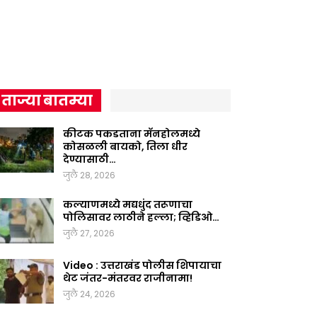
ताज्या बातम्या
कीटक पकडताना मॅनहोलमध्ये
कोसळली बायको, तिला धीर
देण्यासाठी…
जुलै 28, 2026
कल्याणमध्ये मद्यधुंद तरूणाचा
पोलिसावर लाठीने हल्ला; व्हिडिओ…
जुलै 27, 2026
Video : उत्तराखंड पोलीस शिपायाचा
थेट जंतर-मंतरवर राजीनामा!
जुलै 24, 2026