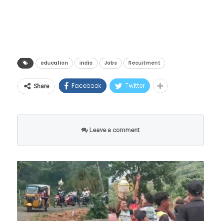
दिसत आहेत, पण तिथे एकही माणूस उपस्थित नाही.
आणि कुठे पैसा सुरक्षित राहील?”
होणार आहे.
रस्ते पूर्णपणे ओस पडले आहेत, जणू काही संपूर्ण
जेव्हा तंत्रज्ञानामुळे जुने मार्ग बंद होतात, तेव्हा नवनवीन
डिजिटल क्रांती की आर्थिक
लुमुम्बा यांच्या हत्येनंतर, १९६५ मध्ये मोबुतु सेसे से科
मानवजात एका रात्रीत गायब झाली आहे.
संधींची शेकडो दारे उघडतात. एआयच्या युगात जर
जोखीम?
(मोबुतु सेसे सेको) या हुकूमशहाने लष्करी बंडाद्वारे सत्ता
हेही वाचा –
Viral Video : माणूस एवढं कसं सहन करू
तुम्हाला ‘फ्युचर-प्रूफ’ (Future-Proof) करिअर
education
india
Jobs
Recuitment
हस्तगत केली आणि देशाला एका अंधाऱ्या खाईत लोटले.
या ऐतिहासिक निर्णयाचे वित्तीय क्षेत्रातील तज्ज्ञांनी
शकतो? १२ वर्षांपासून न बसलेल्या या साधूची गोष्ट…
करायचे असेल, तर आता पुस्तकी ज्ञानाच्या पलीकडे
१९७१ मध्ये त्याने देशाचे नाव बदलून ‘झैरे’ (Zaire) केले.
स्वागत केले आहे. ‘रेडो-क्यू’ (RedoQ) चे मुख्य
Facebook
Twitter
Share
जाऊन मानवी बुद्धिमत्ता, भावना (EQ), सर्जनशीलता
या हुकूमशाहीच्या काळात कॉंगोच्या जनतेने प्रचंड छळ
“मी चुकून एका प्रयोगादरम्यान २०५५ या वर्षात
कार्यकारी अधिकारी दिपाल दत्ता यांच्या मते,
आणि थेट व्यावहारिक कौशल्यांचा (Practical Skills)
सोसला.
पोहोचलो आहे. येथे सर्व काही आहे, पण मानवजात
“भारतातील कोट्यवधी पगारदार कर्मचाऱ्यांसाठी पीएफ
मेळ घालणारे कोर्सेस निवडावे लागतील. पुढील काळात
पूर्णपणे नष्ट झाली आहे. मी या संपूर्ण ग्रहावर एकटाच
Leave a comment
ही त्यांची सर्वात मोठी वित्तीय मालमत्ता आहे. ही रक्कम
सर्वाधिक मागणी असणाऱ्या आणि लाखो-करोडोंचे
जिवंत उरलो आहे,” असा दावा हा मास्क मॅन करतो.
युपीआयच्या पायाभूत सुविधांशी जोडल्यामुळे युजर्सना
पॅकेज मिळवून देणाऱ्या नवीन पर्यायांचा हा एक सखोल
आश्चर्याची गोष्ट म्हणजे, तो ज्या मोबाईल फोनचा वापर
त्यांच्या स्वतःच्या पैशांवर अधिक नियंत्रण मिळेल.
आणि संशोधनात्मक रिपोर्ट.
करून व्हिडिओ रेकॉर्ड करत आहे, त्यावर २०२६ ऐवजी
आणीबाणीच्या काळात तात्काळ रोखता (Liquidity)
२०५५ हे वर्ष दिसत असल्याचा दावाही त्याने केला आहे.
उपलब्ध करून देणारा हा निर्णय देशाच्या डिजिटल
अर्थव्यवस्थेला नवी दिशा देणारा ठरेल.”