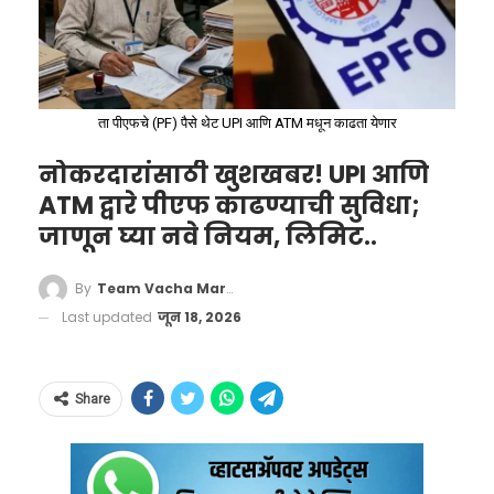
ता पीएफचे (PF) पैसे थेट UPI आणि ATM मधून काढता येणार
नोकरदारांसाठी खुशखबर! UPI आणि
ATM द्वारे पीएफ काढण्याची सुविधा;
जाणून घ्या नवे नियम, लिमिट..
मे महिन्यातील ‘हिट वेव्ह’ ठरतेय
By
Team Vacha Marathi
सर्वात मोठे कारण
Last updated
जून 18, 2026
आयपीएल २०२६ च्या हंगामाची सुरुवात २८ मार्च रोजी
झाली होती आणि ७४ सामन्यांचा हा प्रदीर्घ प्रवास ३१ मे
Share
रोजी फायनलने संपणार आहे. मात्र, यंदाच्या संपूर्ण
हंगामात उत्तर आणि पश्चिम भारतात उष्णतेच्या लाटेने